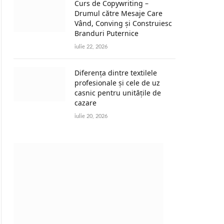
Curs de Copywriting –
Drumul către Mesaje Care
Vând, Conving și Construiesc
Branduri Puternice
iulie 22, 2026
Diferența dintre textilele
profesionale și cele de uz
casnic pentru unitățile de
cazare
iulie 20, 2026