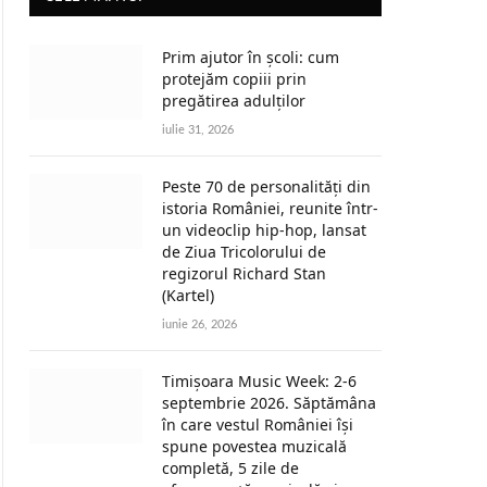
Prim ajutor în școli: cum
protejăm copiii prin
pregătirea adulților
iulie 31, 2026
Peste 70 de personalități din
istoria României, reunite într-
un videoclip hip-hop, lansat
de Ziua Tricolorului de
regizorul Richard Stan
(Kartel)
iunie 26, 2026
Timișoara Music Week: 2-6
septembrie 2026. Săptămâna
în care vestul României își
spune povestea muzicală
completă, 5 zile de