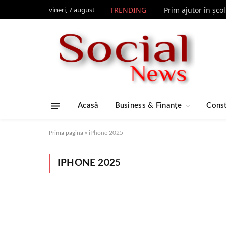
vineri, 7 august
TRENDING
Prim ajutor în șco
Acasă
Business & Finanțe
Const
Prima pagină
»
iPhone 2025
IPHONE 2025