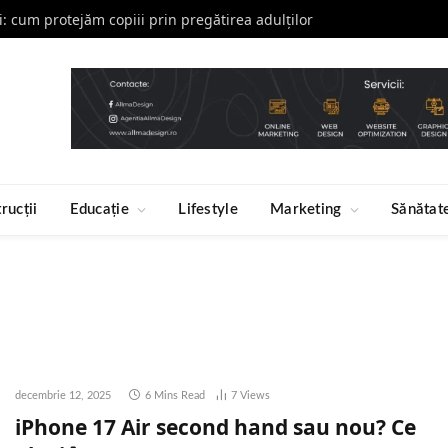
li: cum protejăm copiii prin pregătirea adulților
rucții
Educație
Lifestyle
Marketing
Sănătat
decembrie 12, 2025
6 Mins Read
7
Views
iPhone 17 Air second hand sau nou? Ce