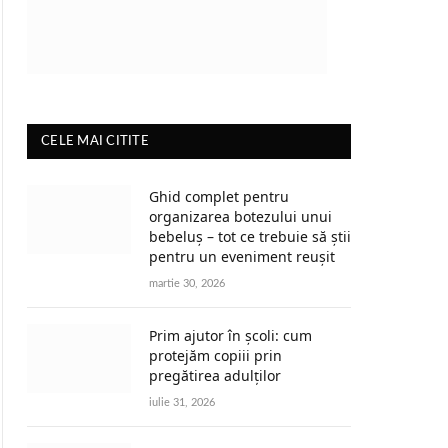
CELE MAI CITITE
Ghid complet pentru
organizarea botezului unui
bebeluș – tot ce trebuie să știi
pentru un eveniment reușit
martie 30, 2026
Prim ajutor în școli: cum
protejăm copiii prin
pregătirea adulților
iulie 31, 2026