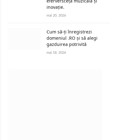
eferversceță muzicală și
inovație.
mai 20, 2026
Cum să-ți înregistrezi
domeniul .RO și să alegi
gazduirea potrivită
mai 18, 2026