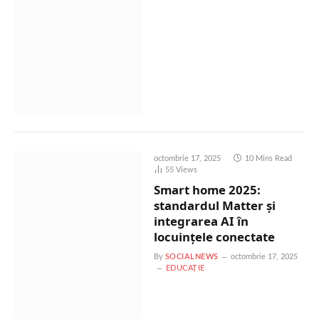
octombrie 17, 2025
10 Mins Read
55
Views
Smart home 2025:
standardul Matter și
integrarea AI în
locuinţele conectate
By
SOCIALNEWS
octombrie 17, 2025
EDUCAȚIE