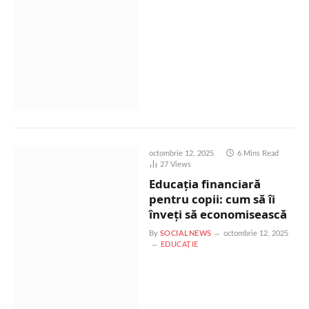
octombrie 12, 2025
6 Mins Read
27
Views
Educația financiară
pentru copii: cum să îi
înveți să economisească
By
SOCIALNEWS
octombrie 12, 2025
EDUCAȚIE