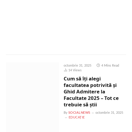
octombrie 31, 2025
4 Mins Read
14
Views
Cum să îți alegi
facultatea potrivită și
Ghid Admitere la
Facultate 2025 – Tot ce
trebuie să știi
By
SOCIALNEWS
octombrie 31, 2025
EDUCAȚIE