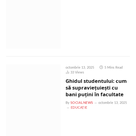
octombrie 13, 2025
5 Mins Read
33
Views
Ghidul studentului: cum
să supraviețuiești cu
bani puțini în facultate
By
SOCIALNEWS
octombrie 13, 2025
EDUCAȚIE