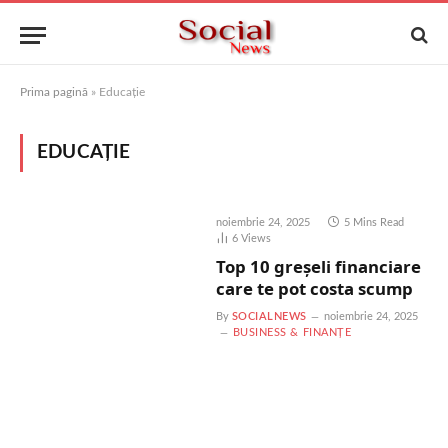
Prima pagină
»
Educație
EDUCAȚIE
noiembrie 24, 2025
5 Mins Read
6
Views
Top 10 greșeli financiare
care te pot costa scump
By
SOCIALNEWS
noiembrie 24, 2025
BUSINESS & FINANȚE