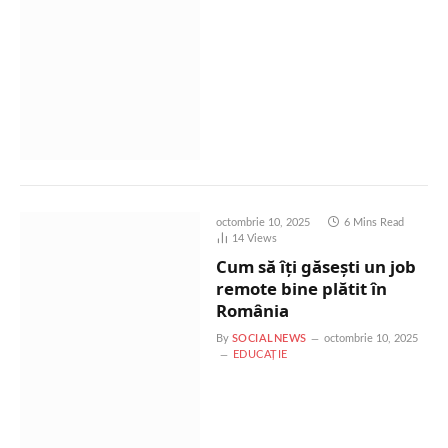
octombrie 10, 2025
6 Mins Read
14
Views
Cum să îți găsești un job
remote bine plătit în
România
By
SOCIALNEWS
octombrie 10, 2025
EDUCAȚIE