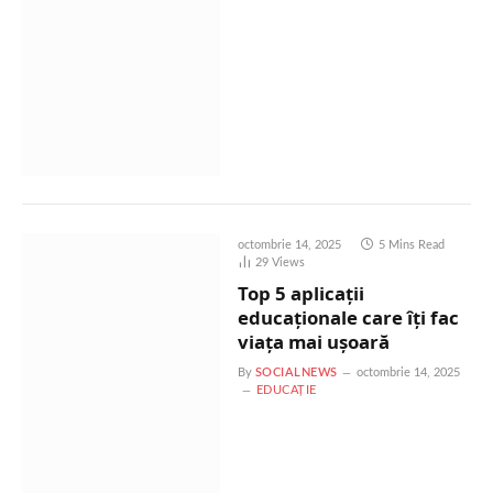
octombrie 14, 2025
5 Mins Read
29
Views
Top 5 aplicații
educaționale care îți fac
viața mai ușoară
By
SOCIALNEWS
octombrie 14, 2025
EDUCAȚIE