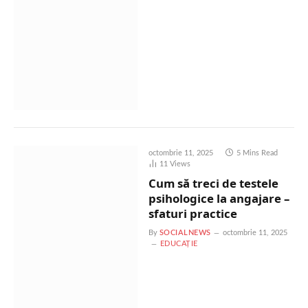
octombrie 11, 2025
5 Mins Read
11
Views
Cum să treci de testele
psihologice la angajare –
sfaturi practice
By
SOCIALNEWS
octombrie 11, 2025
EDUCAȚIE