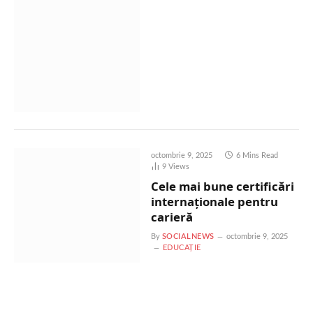
octombrie 9, 2025
6 Mins Read
9
Views
Cele mai bune certificări
internaționale pentru
carieră
By
SOCIALNEWS
octombrie 9, 2025
EDUCAȚIE