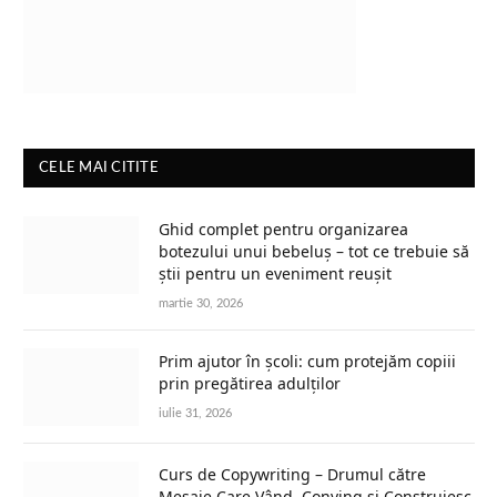
CELE MAI CITITE
Ghid complet pentru organizarea
botezului unui bebeluș – tot ce trebuie să
știi pentru un eveniment reușit
martie 30, 2026
Prim ajutor în școli: cum protejăm copiii
prin pregătirea adulților
iulie 31, 2026
Curs de Copywriting – Drumul către
Mesaje Care Vând, Conving și Construiesc