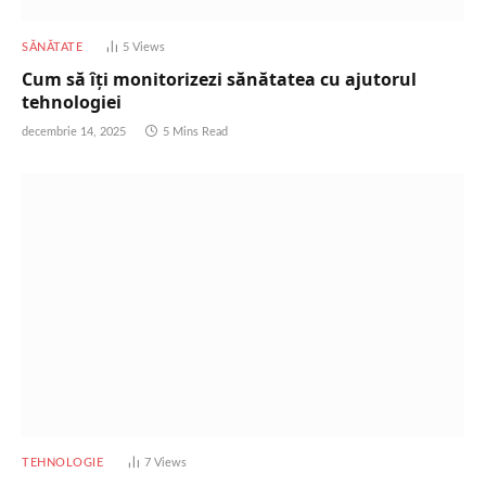
SĂNĂTATE
5
Views
Cum să îți monitorizezi sănătatea cu ajutorul
tehnologiei
decembrie 14, 2025
5 Mins Read
TEHNOLOGIE
7
Views