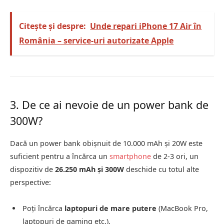
Citește și despre:
Unde repari iPhone 17 Air în
România – service-uri autorizate Apple
3. De ce ai nevoie de un power bank de
300W?
Dacă un power bank obișnuit de 10.000 mAh și 20W este
suficient pentru a încărca un
smartphone
de 2-3 ori, un
dispozitiv de
26.250 mAh și 300W
deschide cu totul alte
perspective:
Poți încărca
laptopuri de mare putere
(MacBook Pro,
laptopuri de gaming etc.).