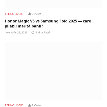
TEHNOLOGIE
7
Views
Honor Magic V5 vs Samsung Fold 2025 — care
pliabil merită banii?
noiembrie 28, 2025
5 Mins Read
TEHNOLOGIE
2
Views