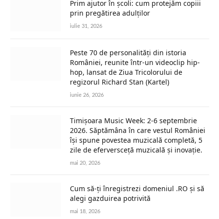
Prim ajutor în școli: cum protejăm copiii
prin pregătirea adulților
iulie 31, 2026
Peste 70 de personalități din istoria
României, reunite într-un videoclip hip-
hop, lansat de Ziua Tricolorului de
regizorul Richard Stan (Kartel)
iunie 26, 2026
Timișoara Music Week: 2-6 septembrie
2026. Săptămâna în care vestul României
își spune povestea muzicală completă, 5
zile de eferversceță muzicală și inovație.
mai 20, 2026
Cum să-ți înregistrezi domeniul .RO și să
alegi gazduirea potrivită
mai 18, 2026