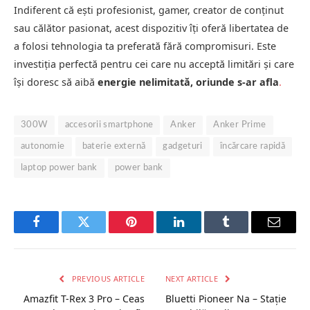
Indiferent că ești profesionist, gamer, creator de conținut
sau călător pasionat, acest dispozitiv îți oferă libertatea de
a folosi tehnologia ta preferată fără compromisuri. Este
investiția perfectă pentru cei care nu acceptă limitări și care
își doresc să aibă
energie nelimitată, oriunde s-ar afla
.
300W
accesorii smartphone
Anker
Anker Prime
autonomie
baterie externă
gadgeturi
încărcare rapidă
laptop power bank
power bank
Facebook
Twitter
Pinterest
LinkedIn
Tumblr
Email
PREVIOUS ARTICLE
NEXT ARTICLE
Amazfit T-Rex 3 Pro – Ceas
Bluetti Pioneer Na – Stație