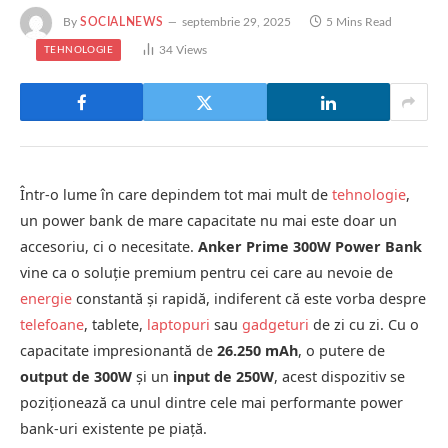
By
SOCIALNEWS
septembrie 29, 2025
5 Mins Read
34
Views
TEHNOLOGIE
Într-o lume în care depindem tot mai mult de
tehnologie
,
un power bank de mare capacitate nu mai este doar un
accesoriu, ci o necesitate.
Anker Prime 300W Power Bank
vine ca o soluție premium pentru cei care au nevoie de
energie
constantă și rapidă, indiferent că este vorba despre
telefoane
, tablete,
laptopuri
sau
gadgeturi
de zi cu zi. Cu o
capacitate impresionantă de
26.250 mAh
, o putere de
output de 300W
și un
input de 250W
, acest dispozitiv se
poziționează ca unul dintre cele mai performante power
bank-uri existente pe piață.