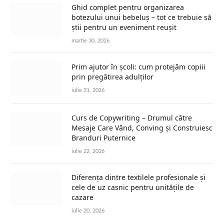
Ghid complet pentru organizarea
botezului unui bebeluș – tot ce trebuie să
știi pentru un eveniment reușit
martie 30, 2026
Prim ajutor în școli: cum protejăm copiii
prin pregătirea adulților
iulie 31, 2026
Curs de Copywriting – Drumul către
Mesaje Care Vând, Conving și Construiesc
Branduri Puternice
iulie 22, 2026
Diferența dintre textilele profesionale și
cele de uz casnic pentru unitățile de
cazare
iulie 20, 2026