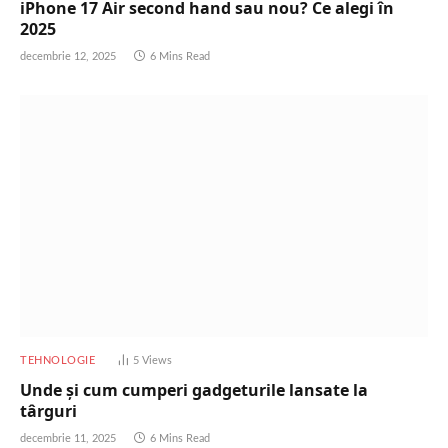
iPhone 17 Air second hand sau nou? Ce alegi în
2025
decembrie 12, 2025
6 Mins Read
TEHNOLOGIE
5
Views
Unde și cum cumperi gadgeturile lansate la
târguri
decembrie 11, 2025
6 Mins Read