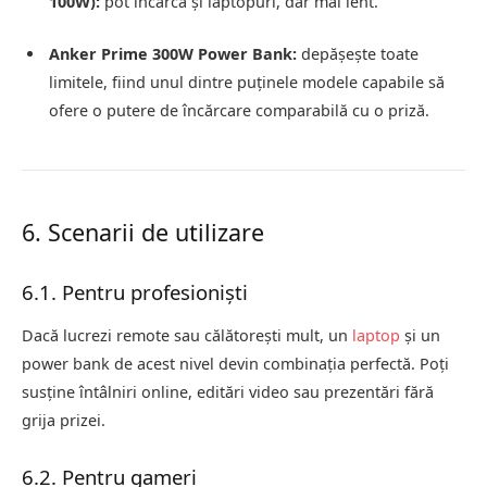
100W):
pot încărca și laptopuri, dar mai lent.
Anker Prime 300W Power Bank:
depășește toate
limitele, fiind unul dintre puținele modele capabile să
ofere o putere de încărcare comparabilă cu o priză.
6. Scenarii de utilizare
6.1. Pentru profesioniști
Dacă lucrezi remote sau călătorești mult, un
laptop
și un
power bank de acest nivel devin combinația perfectă. Poți
susține întâlniri online, editări video sau prezentări fără
grija prizei.
6.2. Pentru gameri