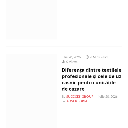
iulie 20, 2026
6 Mins Read
0
Views
Diferența dintre textilele
profesionale și cele de uz
casnic pentru unitățile
de cazare
By
SUCCCES GROUP
iulie 20, 2026
ADVERTORIALE