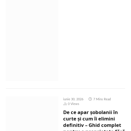
iunie 30, 2026
7 Mins Read
0
Views
De ce apar șobolanii în
curte și cum îi elimini
definitiv – Ghid complet