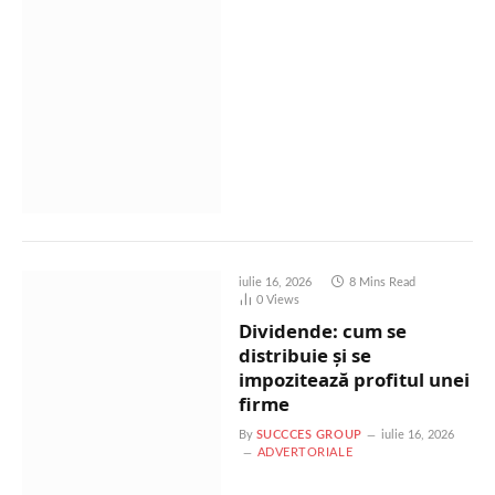
iulie 16, 2026
8 Mins Read
0
Views
Dividende: cum se
distribuie și se
impozitează profitul unei
firme
By
SUCCCES GROUP
iulie 16, 2026
ADVERTORIALE