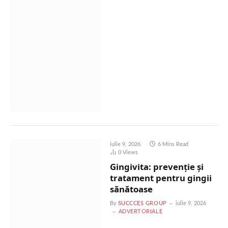
iulie 9, 2026
6 Mins Read
0
Views
Gingivita: prevenție și
tratament pentru gingii
sănătoase
By
SUCCCES GROUP
iulie 9, 2026
ADVERTORIALE