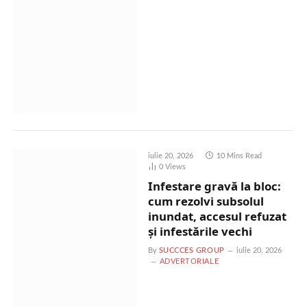
iulie 20, 2026
10 Mins Read
0
Views
Infestare gravă la bloc:
cum rezolvi subsolul
inundat, accesul refuzat
și infestările vechi
By
SUCCCES GROUP
iulie 20, 2026
ADVERTORIALE