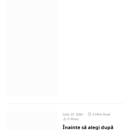
iunie 23, 2026
6 Mins Read
0
Views
Înainte să alegi după