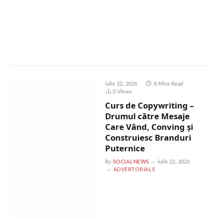
iulie 22, 2026
8 Mins Read
0
Views
Curs de Copywriting –
Drumul către Mesaje
Care Vând, Conving și
Construiesc Branduri
Puternice
By
SOCIALNEWS
iulie 22, 2026
ADVERTORIALE