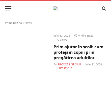
Prima pagină
»
News
iulie 31, 2026
9 Mins Read
0
Views
Prim ajutor în școli: cum
protejăm copiii prin
pregătirea adulților
By
SUCCCES GROUP
iulie 31, 2026
LIFESTYLE