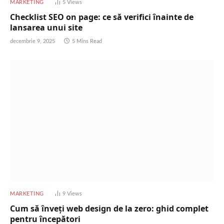
MARKETING
5
Views
Checklist SEO on page: ce să verifici înainte de
lansarea unui site
decembrie 9, 2025
5 Mins Read
MARKETING
9
Views
Cum să înveți web design de la zero: ghid complet
pentru începători