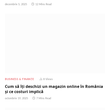
decembrie 5, 2025
12 Mins Read
BUSINESS & FINANȚE
8
Views
Cum să îți deschizi un magazin online în România
și ce costuri implică
octombrie 19, 2025
7 Mins Read