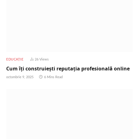
EDUCAȚIE
26
Views
Cum îți construiești reputația profesională online
octombrie 9, 2025
6 Mins Read