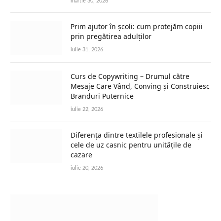
martie 30, 2026
Prim ajutor în școli: cum protejăm copiii
prin pregătirea adulților
iulie 31, 2026
Curs de Copywriting – Drumul către
Mesaje Care Vând, Conving și Construiesc
Branduri Puternice
iulie 22, 2026
Diferența dintre textilele profesionale și
cele de uz casnic pentru unitățile de
cazare
iulie 20, 2026