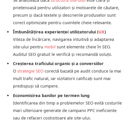
Se analizează dacă
structura site-ului
este clară și
prietenoasă pentru utilizatori și motoarele de căutare,
precum și dacă textele și descrierile produselor sunt
corect optimizate pentru cuvintele cheie relevante.
Îmbunătățirea experienței utilizatorului (
UX
)
Viteza de încărcare, navigarea intuitivă și adaptarea
site-ului pentru
mobil
sunt elemente cheie în SEO.
Auditul SEO gratuit le verifică și recomandă soluții.
Creșterea traficului organic și a conversiilor
O
strategie SEO
corectă bazată pe audit conduce la mai
mult trafic natural, iar vizitatorii calificați sunt mai
predispuși să cumpere.
Economisirea banilor pe termen lung
Identificarea din timp a problemelor SEO evită costurile
mari ulterioare generate de campanii PPC ineficiente
sau de refaceri costisitoare ale site-ului.