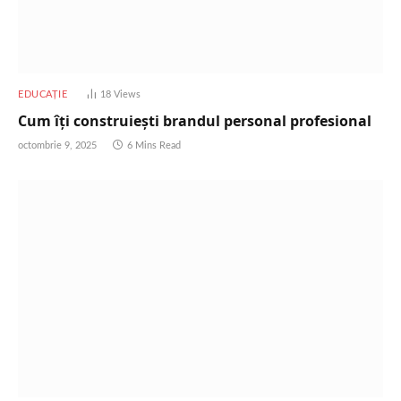
EDUCAȚIE
18
Views
Cum îți construiești brandul personal profesional
octombrie 9, 2025
6 Mins Read