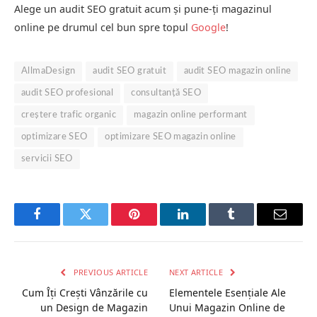
Alege un audit SEO gratuit acum și pune-ți magazinul
online pe drumul cel bun spre topul
Google
!
AllmaDesign
audit SEO gratuit
audit SEO magazin online
audit SEO profesional
consultanță SEO
creștere trafic organic
magazin online performant
optimizare SEO
optimizare SEO magazin online
servicii SEO
Facebook
Twitter
Pinterest
LinkedIn
Tumblr
Email
PREVIOUS ARTICLE
NEXT ARTICLE
Cum Îți Crești Vânzările cu
Elementele Esențiale Ale
un Design de Magazin
Unui Magazin Online de