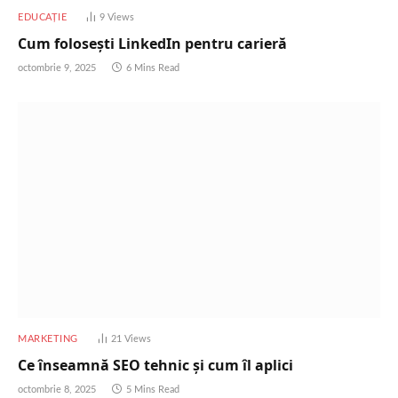
EDUCAȚIE
9
Views
Cum folosești LinkedIn pentru carieră
octombrie 9, 2025
6 Mins Read
MARKETING
21
Views
Ce înseamnă SEO tehnic și cum îl aplici
octombrie 8, 2025
5 Mins Read