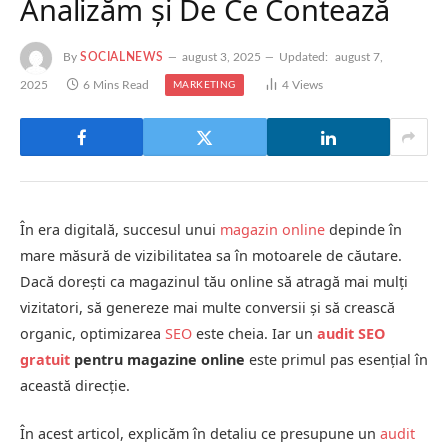
Analizăm și De Ce Contează
By
SOCIALNEWS
august 3, 2025
Updated:
august 7,
2025
6 Mins Read
4
Views
MARKETING
În era digitală, succesul unui
magazin online
depinde în
mare măsură de vizibilitatea sa în motoarele de căutare.
Dacă dorești ca magazinul tău online să atragă mai mulți
vizitatori, să genereze mai multe conversii și să crească
organic, optimizarea
SEO
este cheia. Iar un
audit SEO
gratuit
pentru magazine online
este primul pas esențial în
această direcție.
În acest articol, explicăm în detaliu ce presupune un
audit