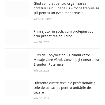
Ghid complet pentru organizarea
botezului unui bebeluș – tot ce trebuie să
știi pentru un eveniment reușit
martie 30, 2026
Prim ajutor în școli: cum protejăm copiii
prin pregătirea adulților
iulie 31, 2026
Curs de Copywriting – Drumul către
Mesaje Care Vând, Conving și Construiesc
Branduri Puternice
iulie 22, 2026
Diferența dintre textilele profesionale și
cele de uz casnic pentru unitățile de
cazare
iulie 20, 2026