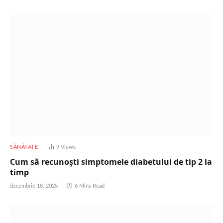
SĂNĂTATE
9
Views
Cum să recunoști simptomele diabetului de tip 2 la
timp
decembrie 18, 2025
6 Mins Read