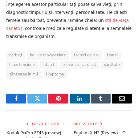
Înțelegerea acestor particularități poate salva vieți, prin
diagnostic timpuriu și intervenții personalizate. Fie că ești
femeie sau bărbat, prevenția rămâne cheia: un
stil de viață
sănătos
, controale medicale regulate și atenție la semnalele
transmise de organism
.
bărbați
boli cardiovasculare
factori de risc
femei
hipertensiune
infarct
prevenție cardiacă
sănătate
sănătatea inimii
simptome
Facebook
Twitter
Pinterest
LinkedIn
Tumblr
Email
PREVIOUS ARTICLE
NEXT ARTICLE
Kodak PixPro FZ45 (review) –
Fujifilm X-H2 (Review) – O