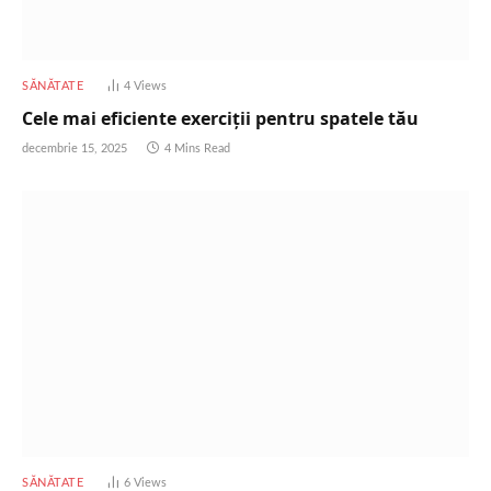
SĂNĂTATE
4
Views
Cele mai eficiente exerciții pentru spatele tău
decembrie 15, 2025
4 Mins Read
SĂNĂTATE
6
Views