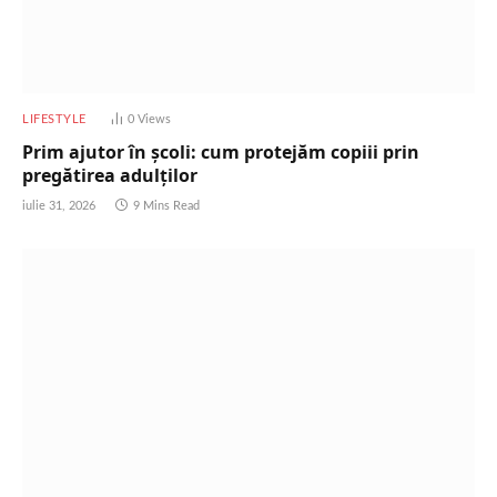
LIFESTYLE
0
Views
Prim ajutor în școli: cum protejăm copiii prin
pregătirea adulților
iulie 31, 2026
9 Mins Read