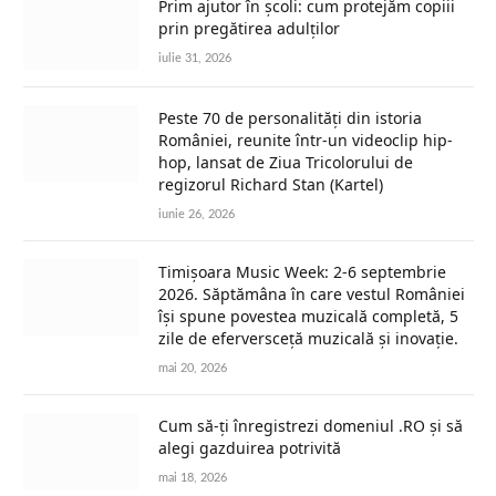
Prim ajutor în școli: cum protejăm copiii
prin pregătirea adulților
iulie 31, 2026
Peste 70 de personalități din istoria
României, reunite într-un videoclip hip-
hop, lansat de Ziua Tricolorului de
regizorul Richard Stan (Kartel)
iunie 26, 2026
Timișoara Music Week: 2-6 septembrie
2026. Săptămâna în care vestul României
își spune povestea muzicală completă, 5
zile de eferversceță muzicală și inovație.
mai 20, 2026
Cum să-ți înregistrezi domeniul .RO și să
alegi gazduirea potrivită
mai 18, 2026