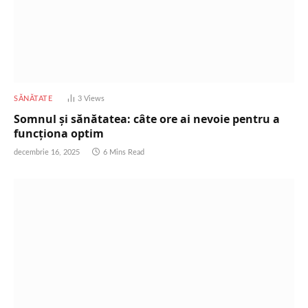
SĂNĂTATE
3
Views
Somnul și sănătatea: câte ore ai nevoie pentru a
funcționa optim
decembrie 16, 2025
6 Mins Read