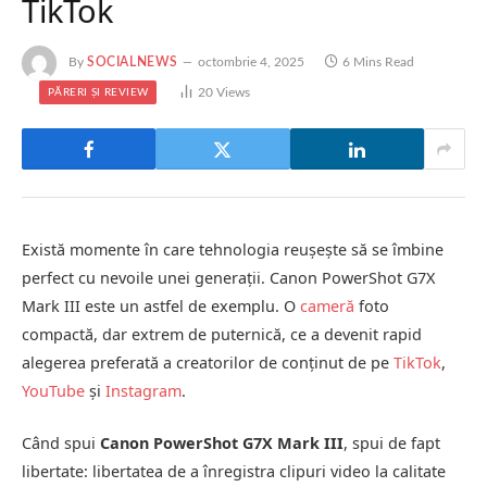
TikTok
By
SOCIALNEWS
octombrie 4, 2025
6 Mins Read
20
Views
PĂRERI ȘI REVIEW
Există momente în care tehnologia reușește să se îmbine
perfect cu nevoile unei generații. Canon PowerShot G7X
Mark III este un astfel de exemplu. O
cameră
foto
compactă, dar extrem de puternică, ce a devenit rapid
alegerea preferată a creatorilor de conținut de pe
TikTok
,
YouTube
și
Instagram
.
Când spui
Canon PowerShot G7X Mark III
, spui de fapt
libertate: libertatea de a înregistra clipuri video la calitate