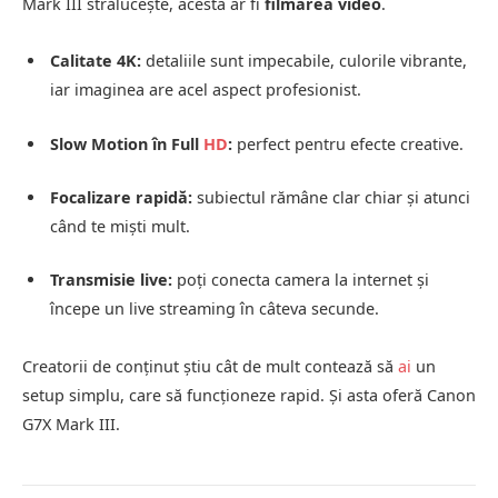
Mark III strălucește, acesta ar fi
filmarea video
.
Calitate 4K:
detaliile sunt impecabile, culorile vibrante,
iar imaginea are acel aspect profesionist.
Slow Motion în Full
HD
:
perfect pentru efecte creative.
Focalizare rapidă:
subiectul rămâne clar chiar și atunci
când te miști mult.
Transmisie live:
poți conecta camera la internet și
începe un live streaming în câteva secunde.
Creatorii de conținut știu cât de mult contează să
ai
un
setup simplu, care să funcționeze rapid. Și asta oferă Canon
G7X Mark III.