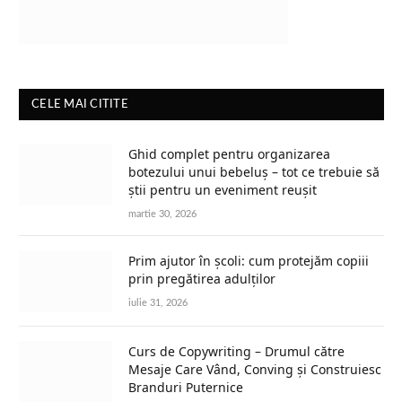
CELE MAI CITITE
Ghid complet pentru organizarea
botezului unui bebeluș – tot ce trebuie să
știi pentru un eveniment reușit
martie 30, 2026
Prim ajutor în școli: cum protejăm copiii
prin pregătirea adulților
iulie 31, 2026
Curs de Copywriting – Drumul către
Mesaje Care Vând, Conving și Construiesc
Branduri Puternice