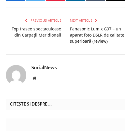
Facebook
Twitter
Pinterest
LinkedIn
Tumblr
Email
PREVIOUS ARTICLE
NEXT ARTICLE
Top trasee spectaculoase
Panasonic Lumix G97 – un
din Carpații Meridionali
aparat foto DSLR de calitate
superioară (review)
SocialNews
Website
CITEȘTE ȘI DESPRE....