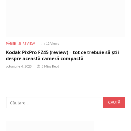
PĂRERI ȘI REVIEW
12
Views
Kodak PixPro FZ45 (review) – tot ce trebuie să știi
despre această cameră compactă
octombrie 4, 2025
5 Mins Read