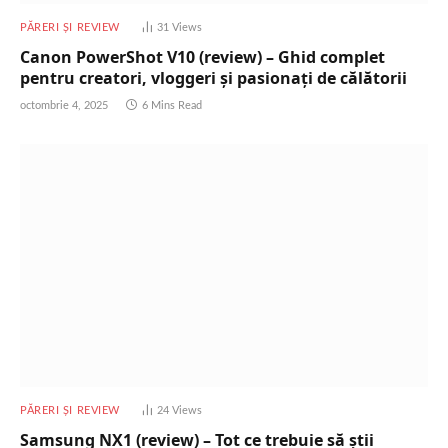
PĂRERI ȘI REVIEW
31
Views
Canon PowerShot V10 (review) – Ghid complet
pentru creatori, vloggeri și pasionați de călătorii
octombrie 4, 2025
6 Mins Read
PĂRERI ȘI REVIEW
24
Views
Samsung NX1 (review) – Tot ce trebuie să știi