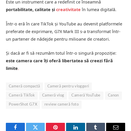
Este un instrument care a redefinit ce înseamnă
portabilitate, calitate și
creativitate
în lumea digitală.
Într-o eră în care TikTok și YouTube au devenit platformele
preferate de exprimare, G7X Mark III s-a transformat într-
un partener de nădejde pentru milioane de creatori.
Și dacă ar fi să rezumăm totul într-o singură propoziție:
este camera care îți oferă libertatea să creezi fără
limite
.
Cameră compactă
Cameră pentru vloggeri
Cameră TikTok
Cameră vlog
Cameră YouTube
Canon
PowerShot G7X
review cameră foto