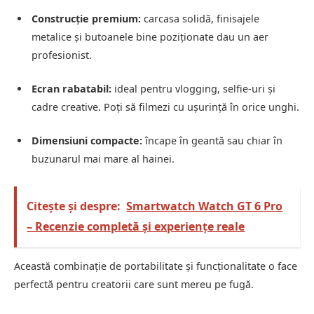
Construcție premium:
carcasa solidă, finisajele
metalice și butoanele bine poziționate dau un aer
profesionist.
Ecran rabatabil:
ideal pentru vlogging, selfie-uri și
cadre creative. Poți să filmezi cu ușurință în orice unghi.
Dimensiuni compacte:
încape în geantă sau chiar în
buzunarul mai mare al hainei.
Citește și despre:
Smartwatch Watch GT 6 Pro
– Recenzie completă și experiențe reale
Această combinație de portabilitate și funcționalitate o face
perfectă pentru creatorii care sunt mereu pe fugă.