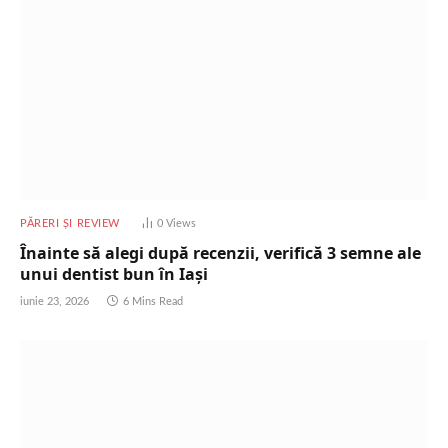
PĂRERI ȘI REVIEW
0
Views
Înainte să alegi după recenzii, verifică 3 semne ale
unui dentist bun în Iași
iunie 23, 2026
6 Mins Read