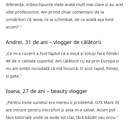
diferența. Videoclipurile mele arată mult mai clare și au acel
vibe profesionist. Am primit chiar comentarii de la
urmăritori că ‘wow, ce ai schimbat, de ce arată așa bine
acum?’.”
Andrei, 31 de ani – vlogger de călătorii
„Ce m-a cucerit a fost faptul că e mică și totuși face filmări
4K de o calitate superbă. Am călătorit cu ea prin Europa și
nu am simțit niciodată că mă încurcă. O scot rapid, filmez,
și gata.”
Ioana, 27 de ani – beauty vlogger
„Pentru mine sunetul era mereu o problemă. G7X Mark III
are intrare pentru microfon și asta m-a salvat. Acum pot
face tutoriale unde se aude tot clar, fără bâzâit sau ecou.”