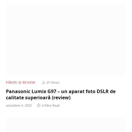
PĂRERI ȘI REVIEW
19
Views
Panasonic Lumix G97 – un aparat foto DSLR de
calitate superioară (review)
octombrie 4, 2025
6 Mins Read