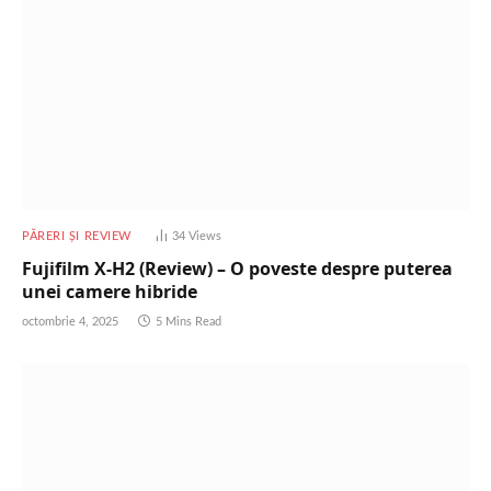
PĂRERI ȘI REVIEW
34
Views
Fujifilm X-H2 (Review) – O poveste despre puterea
unei camere hibride
octombrie 4, 2025
5 Mins Read