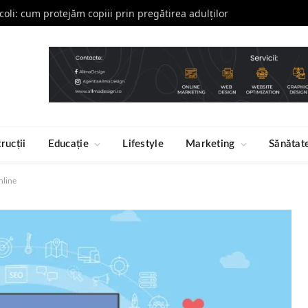
școli: cum protejăm copiii prin pregătirea adulților
rucții
Educație
Lifestyle
Marketing
Sănătat
nline