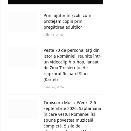
Prim ajutor în școli: cum
protejăm copiii prin
pregătirea adulților
iulie 31, 2026
Peste 70 de personalități din
istoria României, reunite într-
un videoclip hip-hop, lansat
de Ziua Tricolorului de
regizorul Richard Stan
(Kartel)
iunie 26, 2026
Timișoara Music Week: 2-6
septembrie 2026. Săptămâna
în care vestul României își
spune povestea muzicală
completă, 5 zile de