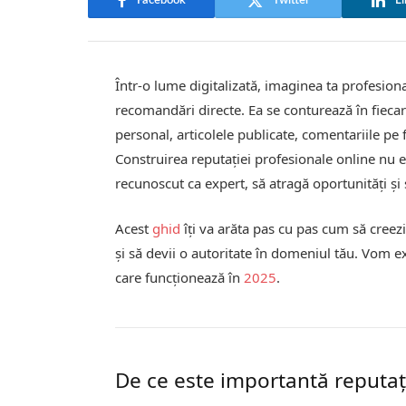
Facebook
Twitter
Li
Într-o lume digitalizată, imaginea ta profesiona
recomandări directe. Ea se conturează în fiecar
personal, articolele publicate, comentariile pe f
Construirea reputației profesionale online nu es
recunoscut ca expert, să atragă oportunități și să
Acest
ghid
îți va arăta pas cu pas cum să creezi
și să devii o autoritate în domeniul tău. Vom ex
care funcționează în
2025
.
De ce este importantă reputaț