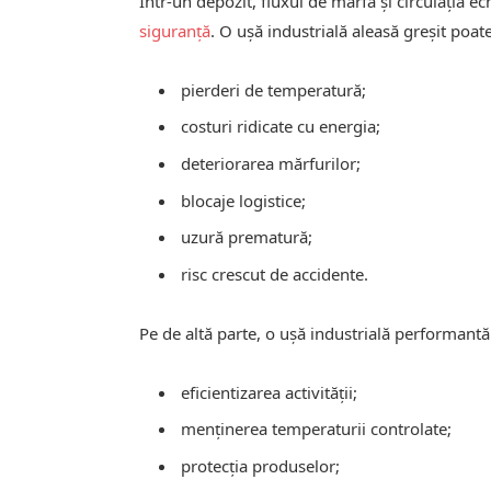
Într-un depozit, fluxul de marfă și circulația e
siguranță
. O ușă industrială aleasă greșit poat
pierderi de temperatură;
costuri ridicate cu energia;
deteriorarea mărfurilor;
blocaje logistice;
uzură prematură;
risc crescut de accidente.
Pe de altă parte, o ușă industrială performantă
eficientizarea activității;
menținerea temperaturii controlate;
protecția produselor;