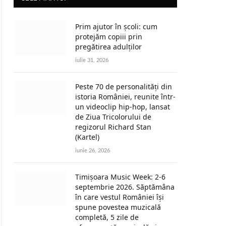
Prim ajutor în școli: cum
protejăm copiii prin
pregătirea adulților
iulie 31, 2026
Peste 70 de personalități din
istoria României, reunite într-
un videoclip hip-hop, lansat
de Ziua Tricolorului de
regizorul Richard Stan
(Kartel)
iunie 26, 2026
Timișoara Music Week: 2-6
septembrie 2026. Săptămâna
în care vestul României își
spune povestea muzicală
completă, 5 zile de