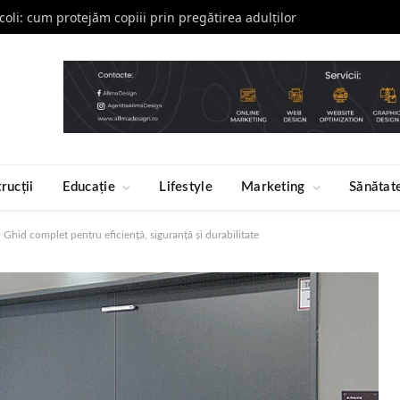
școli: cum protejăm copiii prin pregătirea adulților
rucții
Educație
Lifestyle
Marketing
Sănătat
 Ghid complet pentru eficiență, siguranță și durabilitate