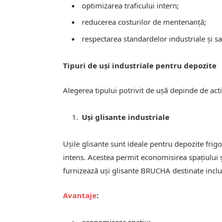
optimizarea traficului intern;
reducerea costurilor de mentenanță;
respectarea standardelor industriale și sa
Tipuri de uși industriale pentru depozite
Alegerea tipului potrivit de ușă depinde de acti
Uși glisante industriale
Ușile glisante sunt ideale pentru depozite frigor
intens. Acestea permit economisirea spațiului ș
furnizează uși glisante BRUCHA destinate inclus
Avantaje
:
economisesc spațiu;