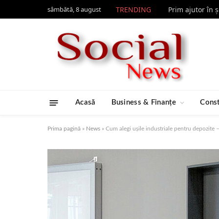
sâmbătă, 8 august
TRENDING
Prim ajutor în 
Acasă
Business & Finanțe
Const
Prima pagină
»
News
»
Cum alegi ușile industriale pentru depozite –