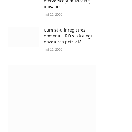
eferversceță muzicală și
inovație.
mai 20, 2026
Cum să-ți înregistrezi
domeniul .RO și să alegi
gazduirea potrivită
mai 18, 2026