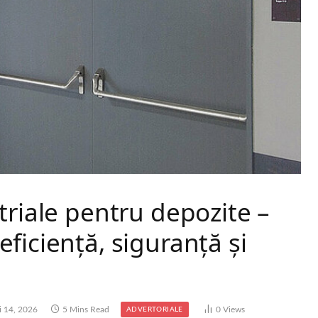
triale pentru depozite –
ficiență, siguranță și
i 14, 2026
5 Mins Read
0
Views
ADVERTORIALE