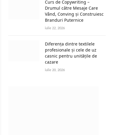
Curs de Copywriting –
Drumul către Mesaje Care
Vând, Conving și Construiesc
Branduri Puternice
iulie 22, 2026
Diferența dintre textilele
profesionale și cele de uz
casnic pentru unitățile de
cazare
iulie 20, 2026