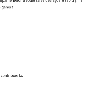
chipamentelor trebuie să se desfășoare rapid și în
e genera:
 contribuie la: