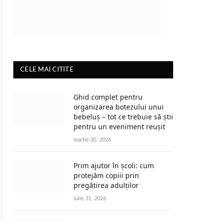
CELE MAI CITITE
Ghid complet pentru
organizarea botezului unui
bebeluș – tot ce trebuie să știi
pentru un eveniment reușit
martie 30, 2026
Prim ajutor în școli: cum
protejăm copiii prin
pregătirea adulților
iulie 31, 2026