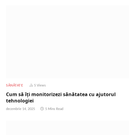
SĂNĂTATE
5
Views
Cum să îți monitorizezi sănătatea cu ajutorul
tehnologiei
decembrie 14, 2025
5 Mins Read