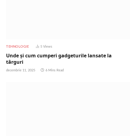
TEHNOLOGIE
5
Views
Unde și cum cumperi gadgeturile lansate la
târguri
decembrie 11, 2025
6 Mins Read