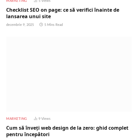
MARKETING
5
Views
Checklist SEO on page: ce să verifici înainte de
lansarea unui site
decembrie 9, 2025
5 Mins Read
MARKETING
9
Views
Cum să înveți web design de la zero: ghid complet
pentru începători