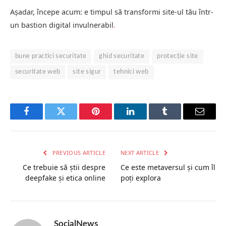
Așadar, începe acum: e timpul să transformi site-ul tău într-
un bastion digital invulnerabil
.
bune practici securitate
ghid securitate
protecție site
securitate web
site sigur
tehnici web
Facebook
Twitter
Pinterest
LinkedIn
Tumblr
Email
PREVIOUS ARTICLE
NEXT ARTICLE
Ce trebuie să știi despre
Ce este metaversul și cum îl
deepfake și etica online
poți explora
SocialNews