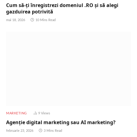
Cum să-ți înregistrezi domeniul .RO și să alegi
gazduirea potrivită
mai 18, 2026
10 Mins Read
MARKETING
9
Views
Agenție digital marketing sau AI marketing?
februarie 23, 2026
3 Mins Read