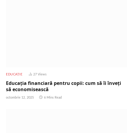
EDUCAȚIE
27
Views
Educația financiară pentru copii: cum să îi înveți
să economisească
octombrie 12, 2025
6 Mins Read