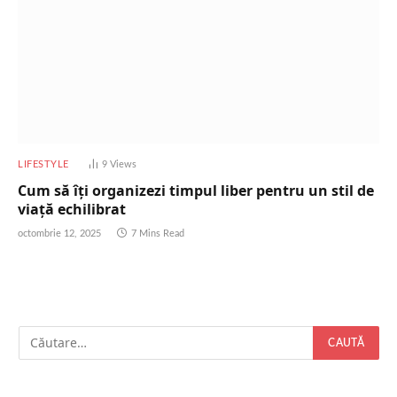
LIFESTYLE
9
Views
Cum să îți organizezi timpul liber pentru un stil de
viață echilibrat
octombrie 12, 2025
7 Mins Read