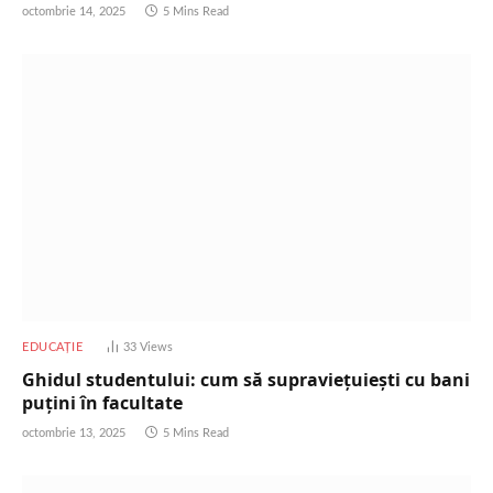
octombrie 14, 2025
5 Mins Read
EDUCAȚIE
33
Views
Ghidul studentului: cum să supraviețuiești cu bani
puțini în facultate
octombrie 13, 2025
5 Mins Read