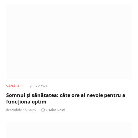
SĂNĂTATE
3
Views
Somnul și sănătatea: câte ore ai nevoie pentru a
funcționa optim
decembrie 16, 2025
6 Mins Read