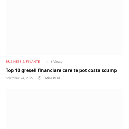
BUSINESS & FINANȚE
6
Views
Top 10 greșeli financiare care te pot costa scump
noiembrie 24, 2025
5 Mins Read