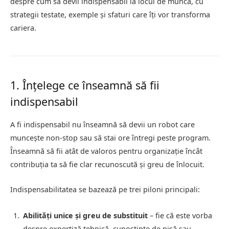
despre cum să devii indispensabil la locul de muncă, cu
strategii testate, exemple și sfaturi care îți vor transforma
cariera.
1. Înțelege ce înseamnă să fii
indispensabil
A fi indispensabil nu înseamnă să devii un robot care
muncește non-stop sau să stai ore întregi peste program.
Înseamnă să fii atât de valoros pentru organizație încât
contribuția ta să fie clar recunoscută și greu de înlocuit.
Indispensabilitatea se bazează pe trei piloni principali:
Abilități unice și greu de substituit
– fie că este vorba
despre expertiză tehnică, cunoștințe de nișă sau