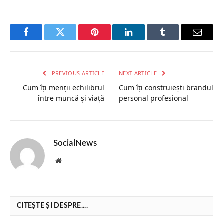
Facebook
Twitter
Pinterest
LinkedIn
Tumblr
Email
PREVIOUS ARTICLE
NEXT ARTICLE
Cum îți menții echilibrul
Cum îți construiești brandul
între muncă și viață
personal profesional
SocialNews
Website
CITEȘTE ȘI DESPRE....