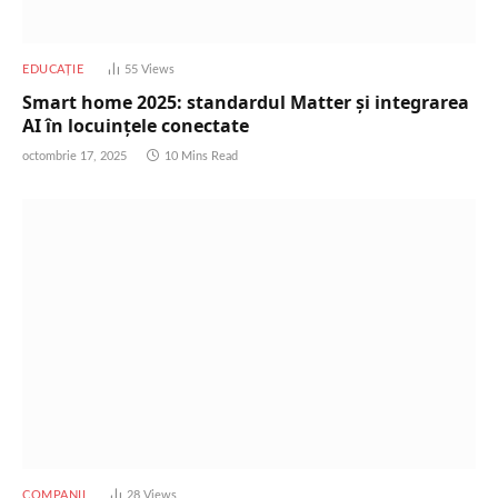
EDUCAȚIE
55
Views
Smart home 2025: standardul Matter și integrarea
AI în locuinţele conectate
octombrie 17, 2025
10 Mins Read
COMPANII
28
Views