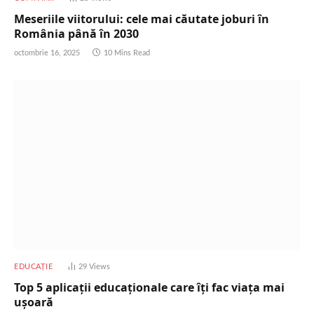
Meseriile viitorului: cele mai căutate joburi în
România până în 2030
octombrie 16, 2025
10 Mins Read
EDUCAȚIE
29
Views
Top 5 aplicații educaționale care îți fac viața mai
ușoară