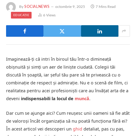
By
SOCIALNEWS
octombrie 9, 2025
7 Mins Read
6
Views
EDUCAȚIE
Imaginează-ți că intri în biroul tău într-o dimineață
obișnuită și simți un aer de liniște ciudată. Colegii tăi
discută în șoaptă, iar șeful tău pare să te privească cu o
combinație de respect și admirație. Nu e o scenă de film, ci
realitatea pentru acei profesioniști care au învățat arta de a
deveni
indispensabili la locul de
muncă
.
Dar cum se ajunge aici? Cum reușesc unii oameni să fie atât
de valoroși încât organizația să nu poată funcționa fără ei?
În acest articol vei descoperi un
ghid
detaliat, pas cu pas,