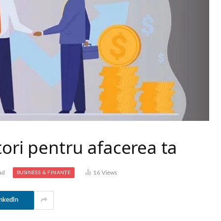
tori pentru afacerea ta
ad
16
Views
BUSINESS & FINANȚE
nkedIn