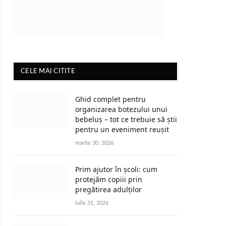
CELE MAI CITITE
Ghid complet pentru
organizarea botezului unui
bebeluș – tot ce trebuie să știi
pentru un eveniment reușit
martie 30, 2026
Prim ajutor în școli: cum
protejăm copiii prin
pregătirea adulților
iulie 31, 2026