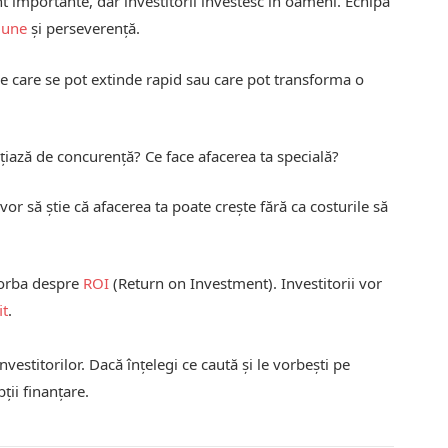
nt importante, dar investitorii investesc în oameni. Echipa
iune
și perseverență.
le care se pot extinde rapid sau care pot transforma o
țiază de concurență? Ce face afacerea ta specială?
 vor să știe că afacerea ta poate crește fără ca costurile să
vorba despre
ROI
(Return on Investment). Investitorii vor
it
.
nvestitorilor. Dacă înțelegi ce caută și le vorbești pe
ții finanțare.