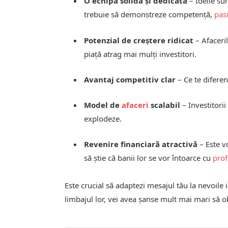
O echipă solidă și dedicată
– Ideile su
trebuie să demonstreze competență,
pas
Potenzial de creștere ridicat
– Afaceri
piață atrag mai mulți investitori.
Avantaj competitiv clar
– Ce te diferen
Model de
afaceri
scalabil
– Investitorii
explodeze.
Revenire financiară atractivă
– Este 
să știe că banii lor se vor întoarce cu
prof
Este crucial să adaptezi mesajul tău la nevoile i
limbajul lor, vei avea șanse mult mai mari să ob