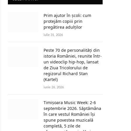
Prim ajutor în școli: cum
protejăm copiii prin
pregătirea adulților
iulie 31, 2026
Peste 70 de personalități din
istoria României, reunite într-
un videoclip hip-hop, lansat
de Ziua Tricolorului de
regizorul Richard Stan
(Kartel)
iunie 26, 2026
Timișoara Music Week: 2-6
septembrie 2026. Săptămâna
în care vestul României își
spune povestea muzicală
completă, 5 zile de