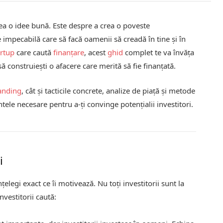
vea o idee bună. Este despre a crea o poveste
 impecabilă care să facă oamenii să creadă în tine și în
artup
care caută
finanțare
, acest
ghid
complet te va învăța
ă construiești o afacere care merită să fie finanțată.
anding
, cât și tacticile concrete, analize de piață și metode
ntele necesare pentru a-ți convinge potențialii investitori.
i
țelegi exact ce îi motivează. Nu toți investitorii sunt la
investitorii caută: