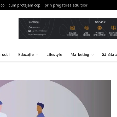
școli: cum protejăm copiii prin pregătirea adulților
rucții
Educație
Lifestyle
Marketing
Sănătat