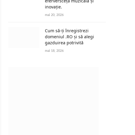
eferversceță muzicală și
inovație.
mai 20, 2026
Cum să-ți înregistrezi
domeniul .RO și să alegi
gazduirea potrivită
mai 18, 2026