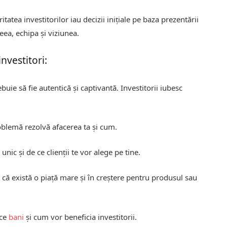
itatea investitorilor iau decizii inițiale pe baza prezentării
eea, echipa și viziunea.
nvestitori:
buie să fie autentică și captivantă. Investitorii iubesc
oblemă rezolvă afacerea ta și cum.
unic și de ce clienții te vor alege pe tine.
ă există o piață mare și în creștere pentru produsul sau
ace
bani
și cum vor beneficia investitorii.