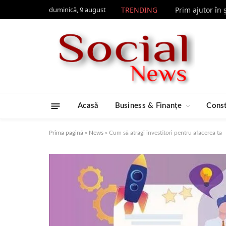
duminică, 9 august
TRENDING
Prim ajutor în 
Acasă
Business & Finanțe
Const
Prima pagină
»
News
»
Cum să atragi investitori pentru afacerea ta