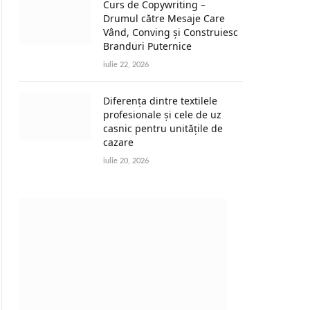
Curs de Copywriting –
Drumul către Mesaje Care
Vând, Conving și Construiesc
Branduri Puternice
iulie 22, 2026
Diferența dintre textilele
profesionale și cele de uz
casnic pentru unitățile de
cazare
iulie 20, 2026