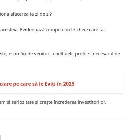
ona afacerea ta zi de zi?
 acesteia. Evidențiază competențele-cheie care fac
ste, estimări de venituri, cheltuieli, profit și necesarul de
iare pe care să le Eviți în 2025
 și seriozitate și crește încrederea investitorilor.
l