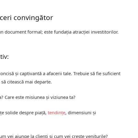
aceri convingător
n document formal; este fundația atracției investitorilor.
tiv:
oncisă și captivantă a afacerii tale. Trebuie să fie suficient
l să citească mai departe.
a? Care este misiunea și viziunea ta?
e solide despre piață,
tendințe
, dimensiuni și
m vei ajunge la clienți și cum vei crește veniturile?