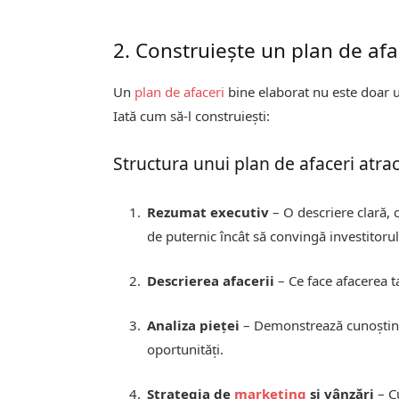
2. Construiește un plan de af
Un
plan de afaceri
bine elaborat nu este doar u
Iată cum să-l construiești:
Structura unui plan de afaceri atrac
Rezumat executiv
– O descriere clară, c
de puternic încât să convingă investitoru
Descrierea afacerii
– Ce face afacerea t
Analiza pieței
– Demonstrează cunoștinț
oportunități.
Strategia de
marketing
și vânzări
– Cu