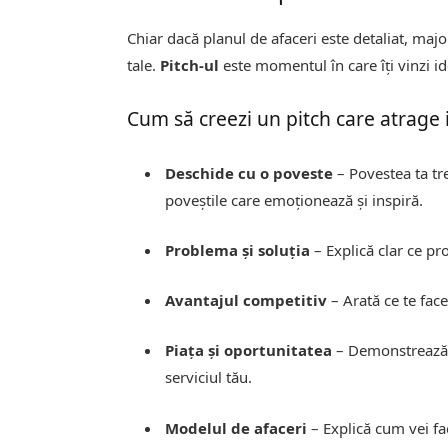
Chiar dacă planul de afaceri este detaliat, major
tale.
Pitch-ul
este momentul în care îți vinzi id
Cum să creezi un pitch care atrage i
Deschide cu o poveste
– Povestea ta tre
poveștile care emoționează și inspiră.
Problema și soluția
– Explică clar ce pr
Avantajul competitiv
– Arată ce te face 
Piața și oportunitatea
– Demonstrează c
serviciul tău.
Modelul de afaceri
– Explică cum vei f