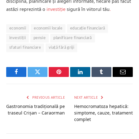
disciplină, planificare și alegeri informate, fiecare pas făcut
astăzi reprezintă o
investiție
sigură în viitorul tău
.
economii
economii locale
educație financiară
investiții
pensie
planificare financiară
sfaturi financiare
viață fără griji
Facebook
Twitter
Pinterest
LinkedIn
Tumblr
Email
PREVIOUS ARTICLE
NEXT ARTICLE
Gastronomia tradițională pe
Hemocromatoza hepatică:
traseul Crișan – Caraorman
simptome, cauze, tratament
complet