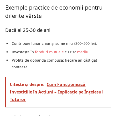
Exemple practice de economii pentru
diferite vârste
Dacă ai 25-30 de ani
Contribuie lunar chiar și sume mici (300–500 lei).
Investește în
fonduri mutuale
cu risc
mediu
.
Profită de dobânda compusă: fiecare an câștigat
contează.
Citește și despre:
Cum Funcționează
Investițiile în Acțiuni – Explicație pe Înțelesul
Tuturor