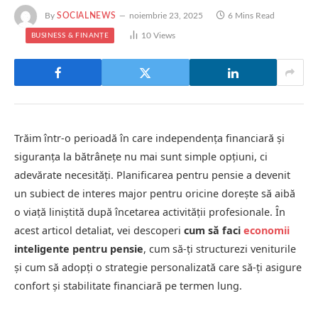
By
SOCIALNEWS
noiembrie 23, 2025
6 Mins Read
10
Views
BUSINESS & FINANȚE
Trăim într-o perioadă în care independența financiară și
siguranța la bătrânețe nu mai sunt simple opțiuni, ci
adevărate necesități. Planificarea pentru pensie a devenit
un subiect de interes major pentru oricine dorește să aibă
o viață liniștită după încetarea activității profesionale. În
acest articol detaliat, vei descoperi
cum să faci
economii
inteligente pentru pensie
, cum să-ți structurezi veniturile
și cum să adopți o strategie personalizată care să-ți asigure
confort și stabilitate financiară pe termen lung.