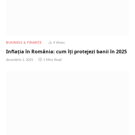
BUSINESS & FINANȚE
4
Views
Inflația în România: cum îți protejezi banii în 2025
decembrie 2, 2025
5 Mins Read