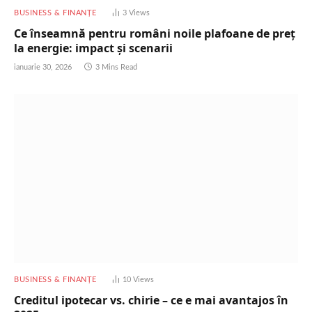
BUSINESS & FINANȚE
3
Views
Ce înseamnă pentru români noile plafoane de preț
la energie: impact și scenarii
ianuarie 30, 2026
3 Mins Read
BUSINESS & FINANȚE
10
Views
Creditul ipotecar vs. chirie – ce e mai avantajos în