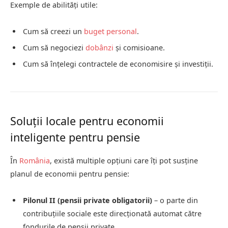
Exemple de abilități utile:
Cum să creezi un
buget personal
.
Cum să negociezi
dobânzi
și comisioane.
Cum să înțelegi contractele de economisire și investiții.
Soluții locale pentru economii
inteligente pentru pensie
În
România
, există multiple opțiuni care îți pot susține
planul de economii pentru pensie:
Pilonul II (pensii private obligatorii)
– o parte din
contribuțiile sociale este direcționată automat către
fondurile de pensii private.