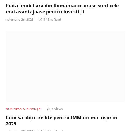
Piața imobiliară din România: ce orașe sunt cele
mai avantajoase pentru investiții
noiembrie 26, 2025
5 Mins Read
BUSINESS & FINANȚE
5
Views
Cum să obții credite pentru IMM-uri mai ușor în
2025