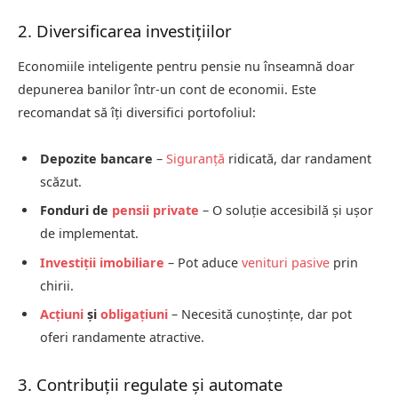
2. Diversificarea investițiilor
Economiile inteligente pentru pensie nu înseamnă doar
depunerea banilor într-un cont de economii. Este
recomandat să îți diversifici portofoliul:
Depozite bancare
–
Siguranță
ridicată, dar randament
scăzut.
Fonduri de
pensii private
– O soluție accesibilă și ușor
de implementat.
Investiții
imobiliare
– Pot aduce
venituri pasive
prin
chirii.
Acțiuni
și
obligațiuni
– Necesită cunoștințe, dar pot
oferi randamente atractive.
3. Contribuții regulate și automate