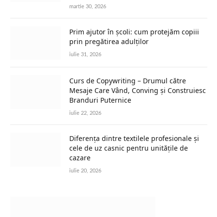
martie 30, 2026
Prim ajutor în școli: cum protejăm copiii
prin pregătirea adulților
iulie 31, 2026
Curs de Copywriting – Drumul către
Mesaje Care Vând, Conving și Construiesc
Branduri Puternice
iulie 22, 2026
Diferența dintre textilele profesionale și
cele de uz casnic pentru unitățile de
cazare
iulie 20, 2026