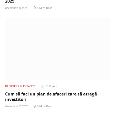
2025
decembrie 8, 2025
5 Mins Read
BUSINESS & FINANȚE
18
Views
Cum să faci un plan de afaceri care să atragă
investitori
decembrie 7, 2025
5 Mins Read