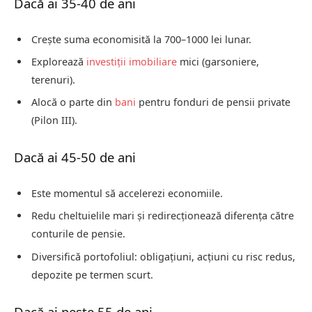
Dacă ai 35-40 de ani
Crește suma economisită la 700–1000 lei lunar.
Explorează
investiții imobiliare
mici (garsoniere,
terenuri).
Alocă o parte din
bani
pentru fonduri de pensii private
(Pilon III).
Dacă ai 45-50 de ani
Este momentul să accelerezi economiile.
Redu cheltuielile mari și redirecționează diferența către
conturile de pensie.
Diversifică portofoliul: obligațiuni, acțiuni cu risc redus,
depozite pe termen scurt.
Dacă ai peste 55 de ani