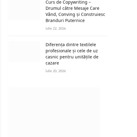
Curs de Copywriting –
Drumul către Mesaje Care
Vând, Conving și Construiesc
Branduri Puternice
iulie 22, 2026
Diferența dintre textilele
profesionale și cele de uz
casnic pentru unitățile de
cazare
iulie 20, 2026