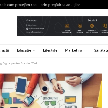
școli: cum protejăm copiii prin pregătirea adulților
rucții
Educație
Lifestyle
Marketing
Sănătat
g Digital pentru Brandul Tău?