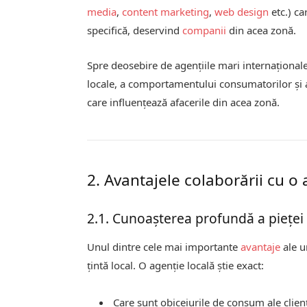
media
,
content marketing
,
web design
etc.) ca
specifică, deservind
companii
din acea zonă.
Spre deosebire de agențiile mari internaționale
locale, a comportamentului consumatorilor și a 
care influențează afacerile din acea zonă.
2. Avantajele colaborării cu o
2.1. Cunoașterea profundă a pieței l
Unul dintre cele mai importante
avantaje
ale u
țintă local. O agenție locală știe exact:
Care sunt obiceiurile de consum ale clienț