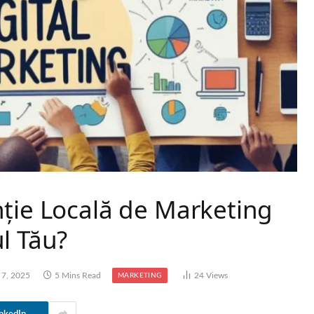
nție Locală de Marketing
l Tău?
 7, 2025
5 Mins Read
24
Views
MARKETING