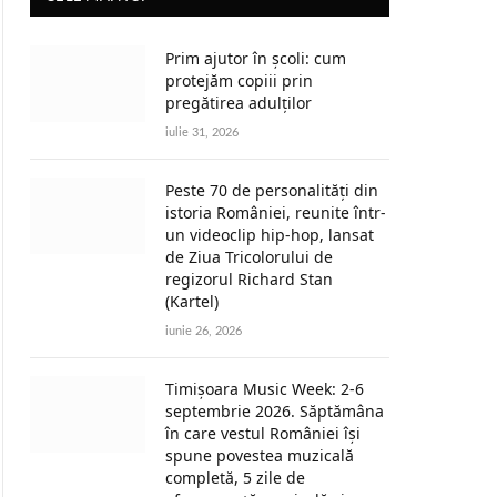
Prim ajutor în școli: cum
protejăm copiii prin
pregătirea adulților
iulie 31, 2026
Peste 70 de personalități din
istoria României, reunite într-
un videoclip hip-hop, lansat
de Ziua Tricolorului de
regizorul Richard Stan
(Kartel)
iunie 26, 2026
Timișoara Music Week: 2-6
septembrie 2026. Săptămâna
în care vestul României își
spune povestea muzicală
completă, 5 zile de