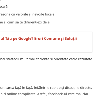
ocală
zona cu valorile și nevoile locale
ne și cum să te diferențiezi de ei
-ul Tău pe Google? Erori Comune și Soluții
i strategii mult mai eficiente și orientate către rezultate
icarea față în față, întâlnirile rapide și discuțiile directe,
âlniri online complicate. Astfel, feedback-ul este mai clar,