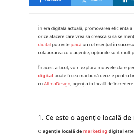
Facebook
Twitter
Li
În era digitală actuală, promovarea eficientă a
orice afacere care vrea să crească și să se me
digital
potrivite
joacă
un rol esențial în succes
colaborarea cu o agenție, opțiunile sunt multip
În acest articol, vom explora motivele clare p
digital
poate fi cea mai bună decizie pentru b
cu
AllmaDesign
, agenția ta locală de încredere
1. Ce este o agenție locală de
O
agenție locală de
marketing
digital
este 