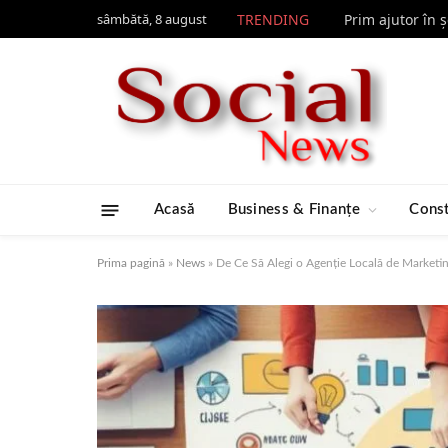
sâmbătă, 8 august
TRENDING
Prim ajutor în 
Acasă
Business & Finanțe
Const
Prima pagină
»
News
»
De Ce Să Alegi o Agenție Locală de Marketin