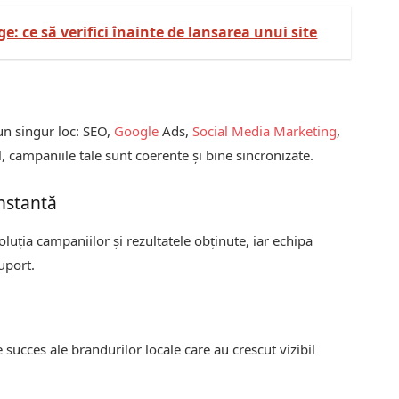
e: ce să verifici înainte de lansarea unui site
un singur loc: SEO,
Google
Ads,
Social Media Marketing
,
el, campaniile tale sunt coerente și bine sincronizate.
nstantă
uția campaniilor și rezultatele obținute, iar echipa
uport.
succes ale brandurilor locale care au crescut vizibil