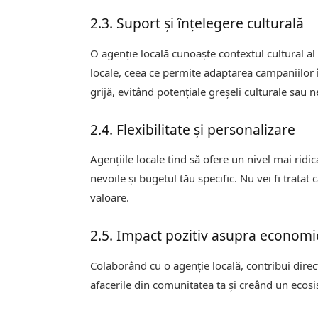
2.3. Suport și înțelegere culturală
O agenție locală cunoaște contextul cultural al 
locale, ceea ce permite adaptarea campaniilor î
grijă, evitând potențiale greșeli culturale sau n
2.4. Flexibilitate și personalizare
Agențiile locale tind să ofere un nivel mai ridi
nevoile și bugetul tău specific. Nu vei fi tratat
valoare.
2.5. Impact pozitiv asupra economie
Colaborând cu o agenție locală, contribui direct
afacerile din comunitatea ta și creând un eco