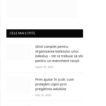
CELE MAI CITITE
Ghid complet pentru
organizarea botezului unui
bebeluș – tot ce trebuie să știi
pentru un eveniment reușit
martie 30, 2026
Prim ajutor în școli: cum
protejăm copiii prin
pregătirea adulților
iulie 31, 2026