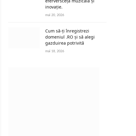
eferversceță muzicală și
inovație.
mai 20, 2026
Cum să-ți înregistrezi
domeniul .RO și să alegi
gazduirea potrivită
mai 18, 2026