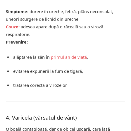
Simptome:
durere în ureche, febră, plâns neconsolat,
uneori scurgere de lichid din ureche.
Cauze
:
adesea apare după o răceală sau o viroză
respiratorie.
Prevenire:
alăptarea la sân în
primul an de viață
,
evitarea expunerii la fum de țigară,
tratarea corectă a virozelor.
4. Varicela (vărsatul de vânt)
O boală contagioasă, dar de obicei ușoară, care lasă