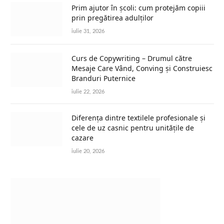
Prim ajutor în școli: cum protejăm copiii
prin pregătirea adulților
iulie 31, 2026
Curs de Copywriting – Drumul către
Mesaje Care Vând, Conving și Construiesc
Branduri Puternice
iulie 22, 2026
Diferența dintre textilele profesionale și
cele de uz casnic pentru unitățile de
cazare
iulie 20, 2026