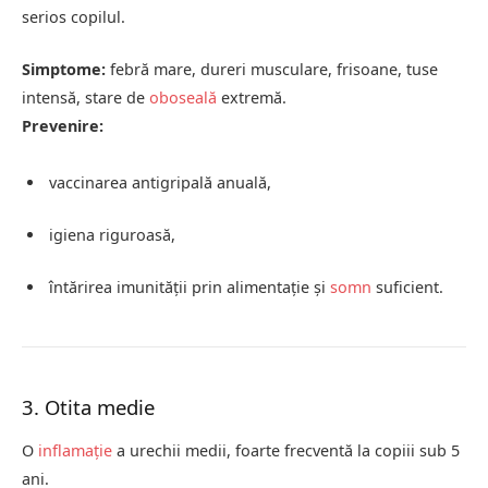
serios copilul.
Simptome:
febră mare, dureri musculare, frisoane, tuse
intensă, stare de
oboseală
extremă.
Prevenire:
vaccinarea antigripală anuală,
igiena riguroasă,
întărirea imunității prin alimentație și
somn
suficient.
3. Otita medie
O
inflamație
a urechii medii, foarte frecventă la copiii sub 5
ani.