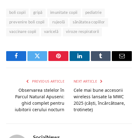
boli copii
gripă
imunitate copii
pediatrie
prevenire boli copii
rujeolă
sănătatea copiilor
vaccinare copii
varicelă
viroze respiratorii
Facebook
Twitter
Pinterest
LinkedIn
Tumblr
Email
PREVIOUS ARTICLE
NEXT ARTICLE
Observarea stelelor în
Cele mai bune accesorii
Parcul Natural Apuseni:
wireless lansate la MWC
ghid complet pentru
2025 (căști, încărcătoare,
iubitorii cerului nocturn
trotinete)
SocialNews