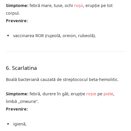
Simptome:
febră mare, tuse, ochi
roșii
, erupție pe tot
corpul.
Prevenire:
vaccinarea ROR (rujeolă, oreion, rubeolă).
6. Scarlatina
Boală bacteriană cauzată de streptococul beta-hemolitic.
Simptome:
febră, durere în gât, erupție
roșie
pe
piele
,
limbă „zmeurie”.
Prevenire:
igienă,