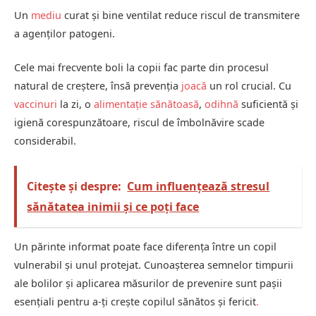
Un
mediu
curat și bine ventilat reduce riscul de transmitere
a agenților patogeni.
Cele mai frecvente boli la copii fac parte din procesul
natural de creștere, însă prevenția
joacă
un rol crucial. Cu
vaccinuri
la zi, o
alimentație sănătoasă
,
odihnă
suficientă și
igienă corespunzătoare, riscul de îmbolnăvire scade
considerabil.
Citește și despre:
Cum influențează stresul
sănătatea inimii și ce poți face
Un părinte informat poate face diferența între un copil
vulnerabil și unul protejat. Cunoașterea semnelor timpurii
ale bolilor și aplicarea măsurilor de prevenire sunt pașii
esențiali pentru a-ți crește copilul sănătos și fericit
.