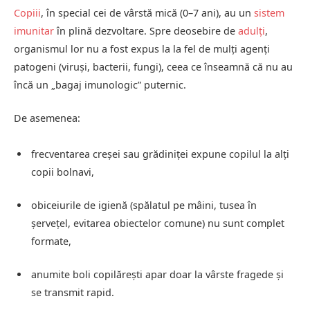
Copiii
, în special cei de vârstă mică (0–7 ani), au un
sistem
imunitar
în plină dezvoltare. Spre deosebire de
adulți
,
organismul lor nu a fost expus la la fel de mulți agenți
patogeni (viruși, bacterii, fungi), ceea ce înseamnă că nu au
încă un „bagaj imunologic” puternic.
De asemenea:
frecventarea creșei sau grădiniței expune copilul la alți
copii bolnavi,
obiceiurile de igienă (spălatul pe mâini, tusea în
șervețel, evitarea obiectelor comune) nu sunt complet
formate,
anumite boli copilărești apar doar la vârste fragede și
se transmit rapid.