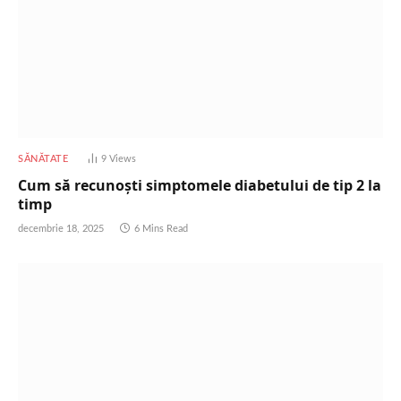
SĂNĂTATE
9
Views
Cum să recunoști simptomele diabetului de tip 2 la
timp
decembrie 18, 2025
6 Mins Read