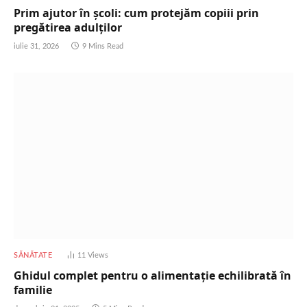
Prim ajutor în școli: cum protejăm copiii prin
pregătirea adulților
iulie 31, 2026
9 Mins Read
SĂNĂTATE
11
Views
Ghidul complet pentru o alimentație echilibrată în
familie