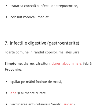
tratarea corectă a infecțiilor streptococice,
consult medical imediat.
7. Infecțiile digestive (gastroenterite)
Foarte comune în rândul copiilor, mai ales vara.
Simptome:
diaree, vărsături,
dureri abdominale
, febră.
Prevenire:
spălat pe mâini înainte de masă,
apă
și alimente curate,
vaccinarea anti-rotavirus (pentru
sugari
).