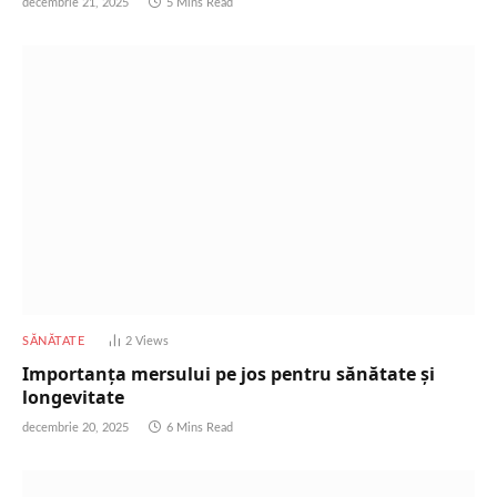
decembrie 21, 2025
5 Mins Read
SĂNĂTATE
2
Views
Importanța mersului pe jos pentru sănătate și
longevitate
decembrie 20, 2025
6 Mins Read