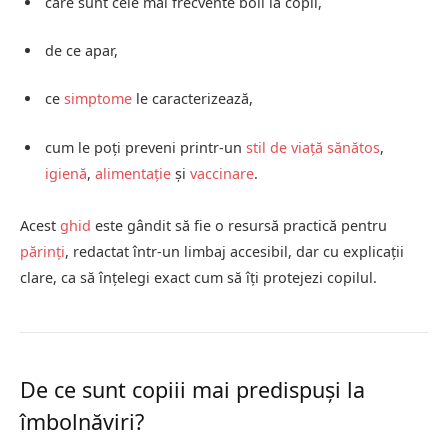
care sunt cele mai frecvente boli la copii,
de ce apar,
ce
simptome
le caracterizează,
cum le poți preveni printr-un
stil de viață sănătos
,
igienă
,
alimentație
și
vaccinare
.
Acest
ghid
este gândit să fie o resursă practică pentru
părinți
, redactat într-un limbaj accesibil, dar cu explicații
clare, ca să înțelegi exact cum să îți protejezi copilul.
De ce sunt copiii mai predispuși la
îmbolnăviri?