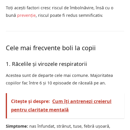
Toți acești factori cresc riscul de îmbolnăvire, însă cu o
bună
prevenție
, riscul poate fi redus semnificativ.
Cele mai frecvente boli la copii
1. Răcelile și virozele respiratorii
Acestea sunt de departe cele mai comune. Majoritatea
copiilor fac între 6 și 10 episoade de răceală pe an.
Citește și despre:
Cum îți antrenezi creierul
pentru claritate mentală
Simptome:
nas înfundat, strănut, tuse, febră ușoară,