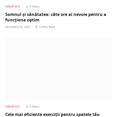
SĂNĂTATE
3
Views
Somnul și sănătatea: câte ore ai nevoie pentru a
funcționa optim
decembrie 16, 2025
6 Mins Read
SĂNĂTATE
4
Views
Cele mai eficiente exerciții pentru spatele tău