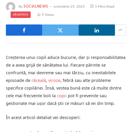
By
SOCIALNEWS
octombrie 25, 2025
5 Mins Read
9
Views
SĂNĂTATE
Creșterea unui copil aduce bucurie, dar și responsabilitatea
de a avea grijă de sănătatea lui. Fiecare părinte se
confruntă, mai devreme sau mai târziu, cu inevitabilele
episoade de
răceală
,
viroze
, febră sau alte probleme
specifice copilăriei. Însă, vestea bună este că multe dintre
cele mai frecvente boli la
copii
pot fi prevenite sau
gestionate mai ușor dacă știi ce măsuri să iei din timp.
În acest articol detaliat vei descoperi: