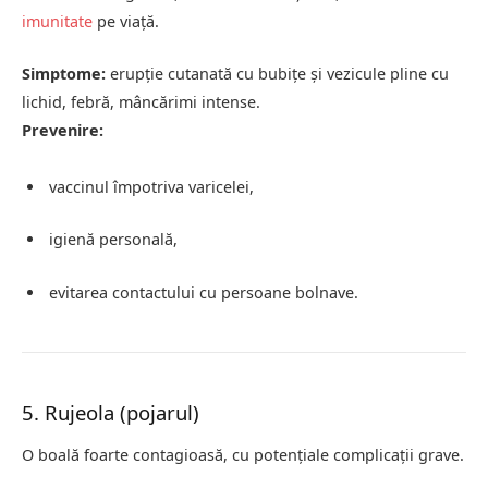
imunitate
pe viață.
Simptome:
erupție cutanată cu bubițe și vezicule pline cu
lichid, febră, mâncărimi intense.
Prevenire:
vaccinul împotriva varicelei,
igienă personală,
evitarea contactului cu persoane bolnave.
5. Rujeola (pojarul)
O boală foarte contagioasă, cu potențiale complicații grave.