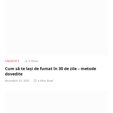
SĂNĂTATE
9
Views
Cum să te lași de fumat în 30 de zile – metode
dovedite
decembrie 19, 2025
6 Mins Read