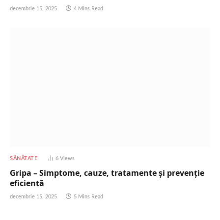
decembrie 15, 2025
4 Mins Read
SĂNĂTATE
6
Views
Gripa – Simptome, cauze, tratamente și prevenție
eficientă
decembrie 15, 2025
5 Mins Read