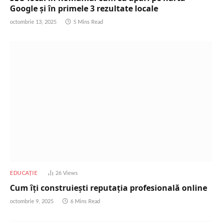
Google și în primele 3 rezultate locale
octombrie 13, 2025
5 Mins Read
EDUCAȚIE
26
Views
Cum îți construiești reputația profesională online
octombrie 9, 2025
6 Mins Read