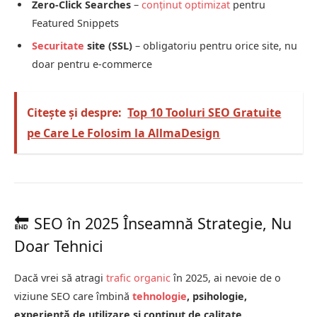
Zero-Click Searches
–
conținut optimizat
pentru
Featured Snippets
Securitate
site (SSL)
– obligatoriu pentru orice site, nu
doar pentru e-commerce
Citește și despre:
Top 10 Tooluri SEO Gratuite
pe Care Le Folosim la AllmaDesign
🔚 SEO în 2025 Înseamnă Strategie, Nu
Doar Tehnici
Dacă vrei să atragi
trafic organic
în 2025, ai nevoie de o
viziune SEO care îmbină
tehnologie
, psihologie,
experiență de utilizare și conținut de calitate
.