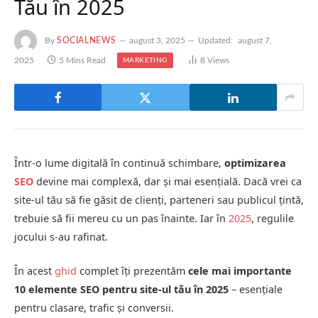
Tău în 2025
By
SOCIALNEWS
august 3, 2025
Updated:
august 7,
2025
5 Mins Read
8
Views
MARKETING
Într-o lume digitală în continuă schimbare,
optimizarea
SEO
devine mai complexă, dar și mai esențială. Dacă vrei ca
site-ul tău să fie găsit de clienți, parteneri sau publicul țintă,
trebuie să fii mereu cu un pas înainte. Iar în
2025
, regulile
jocului s-au rafinat.
În acest
ghid
complet îți prezentăm
cele mai importante
10 elemente SEO pentru site-ul tău în 2025
– esențiale
pentru clasare, trafic și conversii.