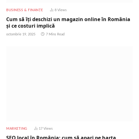
BUSINESS & FINANȚE
8
Views
Cum să îți deschizi un magazin online în România
și ce costuri implică
octombrie 19, 2025
7 Mins Read
MARKETING
17
Views
SEO local în România: cum să apari pe harta