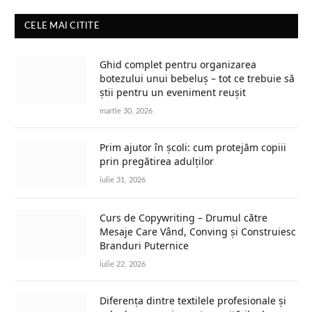
CELE MAI CITITE
Ghid complet pentru organizarea
botezului unui bebeluș – tot ce trebuie să
știi pentru un eveniment reușit
martie 30, 2026
Prim ajutor în școli: cum protejăm copiii
prin pregătirea adulților
iulie 31, 2026
Curs de Copywriting – Drumul către
Mesaje Care Vând, Conving și Construiesc
Branduri Puternice
iulie 22, 2026
Diferența dintre textilele profesionale și