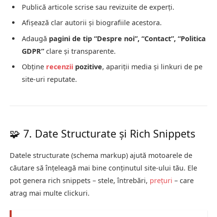
Publică articole scrise sau revizuite de experți.
Afișează clar autorii și biografiile acestora.
Adaugă
pagini de tip “Despre noi”, “Contact”, “Politica
GDPR”
clare și transparente.
Obține
recenzii
pozitive
, apariții media și linkuri de pe
site-uri reputate.
🧩 7. Date Structurate și Rich Snippets
Datele structurate (schema markup) ajută motoarele de
căutare să înțeleagă mai bine conținutul site-ului tău. Ele
pot genera rich snippets – stele, întrebări,
prețuri
– care
atrag mai multe clickuri.