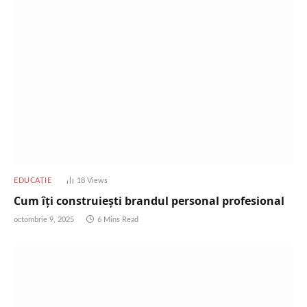
EDUCAȚIE
18
Views
Cum îți construiești brandul personal profesional
octombrie 9, 2025
6 Mins Read