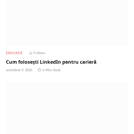
EDUCAȚIE
9
Views
Cum folosești LinkedIn pentru carieră
octombrie 9, 2025
6 Mins Read