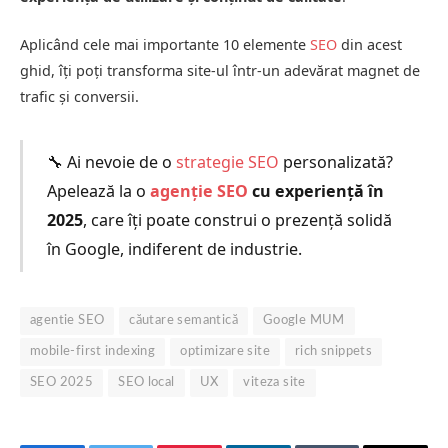
Aplicând cele mai importante 10 elemente
SEO
din acest
ghid, îți poți transforma site-ul într-un adevărat magnet de
trafic și conversii.
🔧 Ai nevoie de o
strategie SEO
personalizată?
Apelează la o
agenție SEO
cu experiență în
2025
, care îți poate construi o prezență solidă
în Google, indiferent de industrie.
agentie SEO
căutare semantică
Google MUM
mobile-first indexing
optimizare site
rich snippets
SEO 2025
SEO local
UX
viteza site