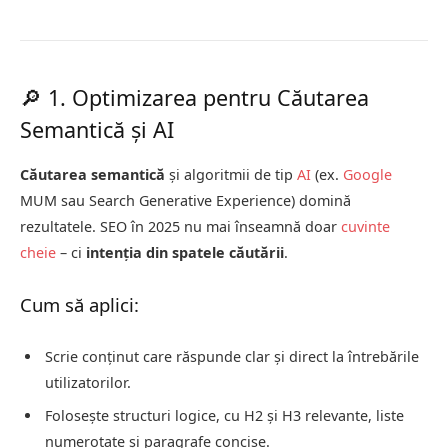
🔎 1. Optimizarea pentru Căutarea
Semantică și AI
Căutarea semantică
și algoritmii de tip
AI
(ex.
Google
MUM sau Search Generative Experience) domină
rezultatele. SEO în 2025 nu mai înseamnă doar
cuvinte
cheie
– ci
intenția din spatele căutării
.
Cum să aplici:
Scrie conținut care răspunde clar și direct la întrebările
utilizatorilor.
Folosește structuri logice, cu H2 și H3 relevante, liste
numerotate și paragrafe concise.