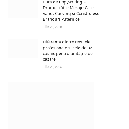
Curs de Copywriting –
Drumul către Mesaje Care
Vând, Conving și Construiesc
Branduri Puternice
iulie 22, 2026
Diferența dintre textilele
profesionale și cele de uz
casnic pentru unitățile de
cazare
iulie 20, 2026