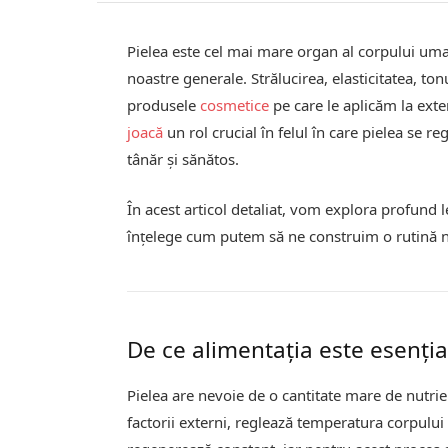
Pielea este cel mai mare organ al corpului uman 
noastre generale. Strălucirea, elasticitatea, ton
produsele
cosmetice
pe care le aplicăm la exte
joacă
un rol crucial în felul în care pielea se r
tânăr și sănătos.
În acest articol detaliat, vom explora profund 
înțelege cum putem să ne construim o rutină n
De ce alimentația este esenția
Pielea are nevoie de o cantitate mare de nutrien
factorii externi, reglează temperatura corpului 