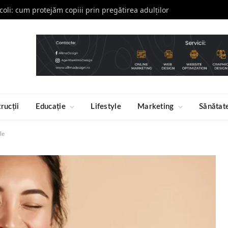
școli: cum protejăm copiii prin pregătirea adulților
rucții
Educație
Lifestyle
Marketing
Sănătat
le