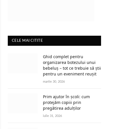
CELE MAI CITITE
Ghid complet pentru
organizarea botezului unui
bebeluș – tot ce trebuie să știi
pentru un eveniment reușit
martie 30, 2026
Prim ajutor în școli: cum
protejăm copiii prin
pregătirea adulților
iulie 31, 2026