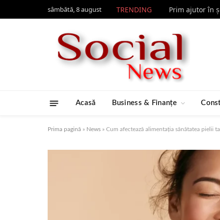
sâmbătă, 8 august
TRENDING
Prim ajutor în 
Acasă
Business & Finanțe
Const
Prima pagină
»
News
»
Cum afectează alimentația sănătatea pielii ta