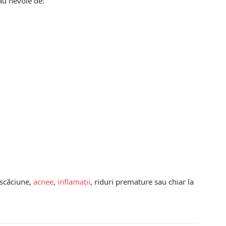
au nevoie de:
uscăciune,
acnee
,
inflamații
, riduri premature sau chiar la