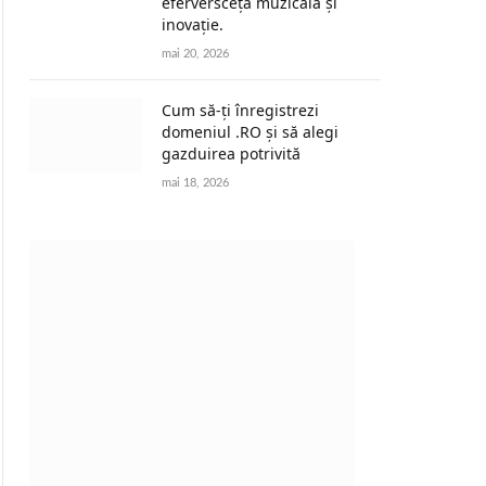
eferversceță muzicală și
inovație.
mai 20, 2026
Cum să-ți înregistrezi
domeniul .RO și să alegi
gazduirea potrivită
mai 18, 2026