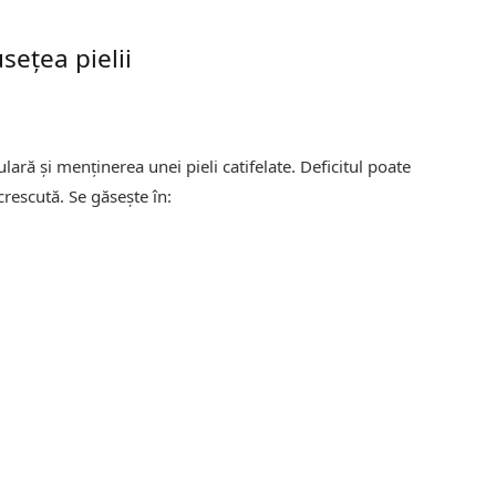
sețea pielii
ară și menținerea unei pieli catifelate. Deficitul poate
crescută. Se găsește în: