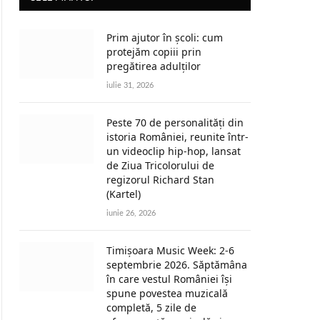
Prim ajutor în școli: cum
protejăm copiii prin
pregătirea adulților
iulie 31, 2026
Peste 70 de personalități din
istoria României, reunite într-
un videoclip hip-hop, lansat
de Ziua Tricolorului de
regizorul Richard Stan
(Kartel)
iunie 26, 2026
Timișoara Music Week: 2-6
septembrie 2026. Săptămâna
în care vestul României își
spune povestea muzicală
completă, 5 zile de