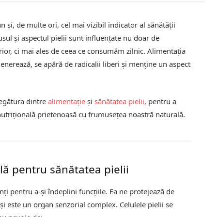
și, de multe ori, cel mai vizibil indicator al sănătății
usul și aspectul pielii sunt influențate nu doar de
rior, ci mai ales de ceea ce consumăm zilnic. Alimentația
egenerează, se apără de radicalii liberi și menține un aspect
legătura dintre
alimentație
și
sănătatea pielii
, pentru a
utrițională prietenoasă cu frumusețea noastră naturală.
lă pentru sănătatea pielii
ți pentru a-și îndeplini funcțiile. Ea ne protejează de
și este un organ senzorial complex. Celulele pielii se