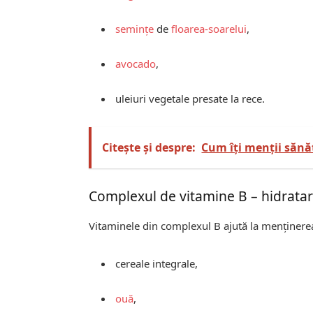
semințe
de
floarea-soarelui
,
avocado
,
uleiuri vegetale presate la rece.
Citește și despre:
Cum îți menții sănă
Complexul de vitamine B – hidratar
Vitaminele din complexul B ajută la menținerea hi
cereale integrale,
ouă
,