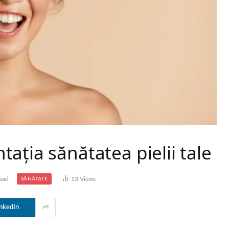
ația sănătatea pielii tale
ead
13
Views
SĂNĂTATE
nkedIn