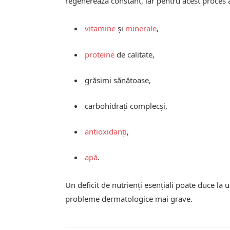
regenerează constant, iar pentru acest proces 
vitamine
și
minerale
,
proteine
de calitate,
grăsimi sănătoase,
carbohidrați complecși,
antioxidanți
,
apă
.
Un deficit de nutrienți esențiali poate duce la 
probleme dermatologice mai grave.