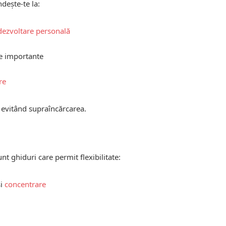
dește-te la:
dezvoltare personală
e importante
re
i, evitând supraîncărcarea.
unt ghiduri care permit flexibilitate:
și
concentrare