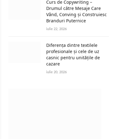
Curs de Copywriting –
Drumul către Mesaje Care
Vând, Conving și Construiesc
Branduri Puternice
iulie 22, 2026
Diferența dintre textilele
profesionale și cele de uz
casnic pentru unitățile de
cazare
iulie 20, 2026