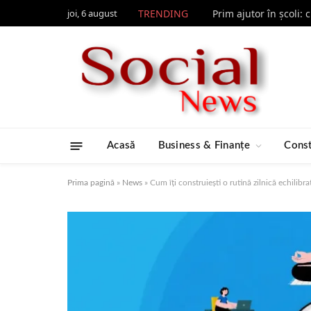
joi, 6 august
TRENDING
Prim ajutor în școli:
Acasă
Business & Finanțe
Const
Prima pagină
»
News
»
Cum îți construiești o rutină zilnică echilibra