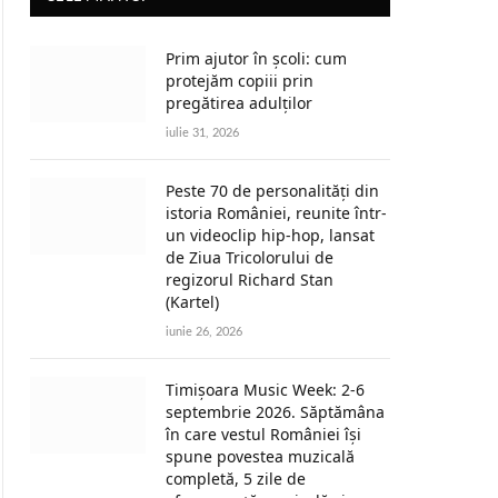
Prim ajutor în școli: cum
protejăm copiii prin
pregătirea adulților
iulie 31, 2026
Peste 70 de personalități din
istoria României, reunite într-
un videoclip hip-hop, lansat
de Ziua Tricolorului de
regizorul Richard Stan
(Kartel)
iunie 26, 2026
Timișoara Music Week: 2-6
septembrie 2026. Săptămâna
în care vestul României își
spune povestea muzicală
completă, 5 zile de