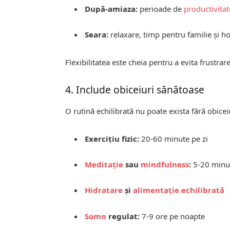
După-amiaza:
perioade de
productivitat
Seara:
relaxare, timp pentru familie și h
Flexibilitatea este cheia pentru a evita frustra
4. Include obiceiuri sănătoase
O rutină echilibrată nu poate exista fără obice
Exercițiu fizic:
20-60 minute pe zi
Meditație
sau
mindfulness
:
5-20 minut
Hidratare
și
alimentație echilibrată
Somn
regulat:
7-9 ore pe noapte