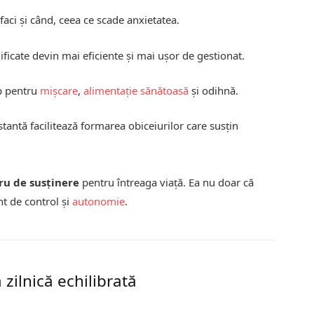
faci și când, ceea ce scade anxietatea.
nificate devin mai eficiente și mai ușor de gestionat.
p pentru
mișcare
,
alimentație sănătoasă
și odihnă.
tantă facilitează formarea obiceiurilor care susțin
ru de susținere
pentru întreaga viață. Ea nu doar că
nt de control și
autonomie
.
 zilnică echilibrată