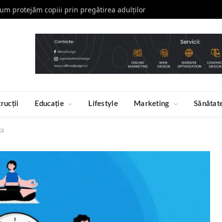
 cum protejăm copiii prin pregătirea adulților
rucții
Educație
Lifestyle
Marketing
Sănătat
tă