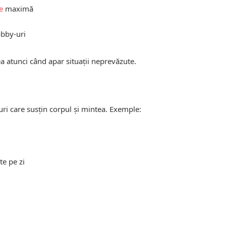
e
maximă
obby-uri
rea atunci când apar situații neprevăzute.
iuri care susțin corpul și mintea. Exemple:
e pe zi