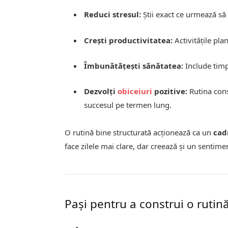
Reduci stresul:
Știi exact ce urmează să 
Crești productivitatea:
Activitățile pla
Îmbunătățești sănătatea:
Include tim
Dezvolți
obiceiuri
pozitive:
Rutina cons
succesul pe termen lung.
O rutină bine structurată acționează ca un
cad
face zilele mai clare, dar creează și un sentime
Pași pentru a construi o rutină