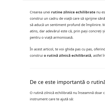
Crearea unei
rutine zilnice echilibrate
nu es
construi un cadru de viață care să sprijine sănăt
să aducă un sentiment profund de împlinire. Mu
atins, dar adevărul este că, prin pași concreți ș
pentru o viață armonioasă.
În acest articol, te voi ghida pas cu pas, oferin
construi
o rutină zilnică echilibrată
, astfel 
De ce este importantă o rutină
O rutină zilnică echilibrată nu înseamnă doar c
instrument care te ajută să: