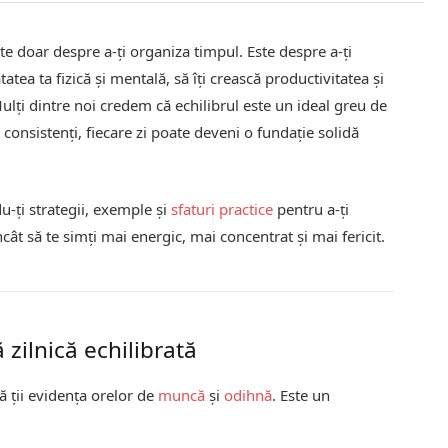
te doar despre a-ți organiza timpul. Este despre a-ți
atea ta fizică și mentală, să îți crească productivitatea și
lți dintre noi credem că echilibrul este un ideal greu de
i consistenți, fiecare zi poate deveni o fundație solidă
du-ți strategii, exemple și
sfaturi practice
pentru a-ți
încât să te simți mai energic, mai concentrat și mai fericit.
 zilnică echilibrată
ă ții evidența orelor de
muncă
și
odihnă
. Este un