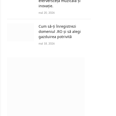
eferversceță muzicală și
inovație.
mai 20, 2026
Cum să-ți înregistrezi
domeniul .RO și să alegi
gazduirea potrivită
mai 18, 2026