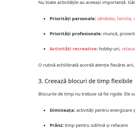
Nu toate activitățile au aceeași importanță. Gân
Priorități personale:
sănătate
,
familie
,
Priorități profesionale:
muncă, proiect
Activități recreative
:
hobby-uri,
relaxa
O rutină echilibrată acordă atenție fiecărei ari
3. Creează blocuri de timp flexibile
Blocurile de timp nu trebuie să fie rigide. Ele s
Dimineața:
activități pentru energizare 
Prânz:
timp pentru odihnă și refacere