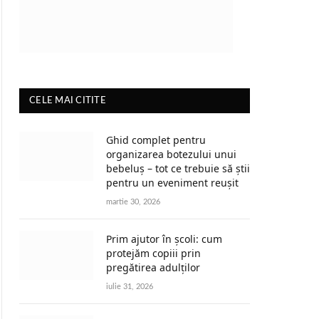
CELE MAI CITITE
Ghid complet pentru
organizarea botezului unui
bebeluș – tot ce trebuie să știi
pentru un eveniment reușit
martie 30, 2026
Prim ajutor în școli: cum
protejăm copiii prin
pregătirea adulților
iulie 31, 2026