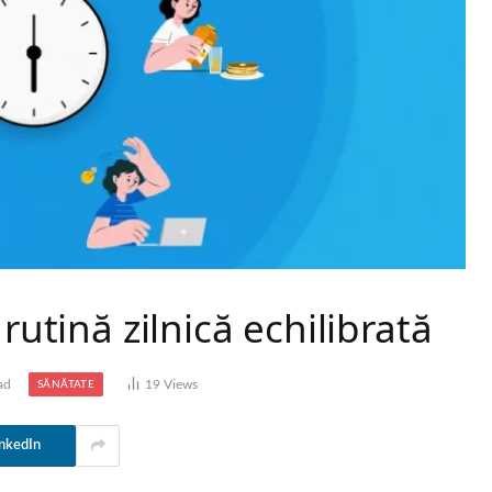
rutină zilnică echilibrată
ad
19
Views
SĂNĂTATE
nkedIn