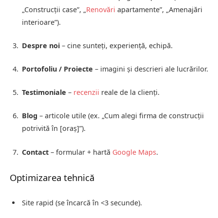
„Construcții case”, „
Renovări
apartamente”, „Amenajări
interioare”).
Despre noi
– cine sunteți, experiență, echipă.
Portofoliu / Proiecte
– imagini și descrieri ale lucrărilor.
Testimoniale
–
recenzii
reale de la clienți.
Blog
– articole utile (ex. „Cum alegi firma de construcții
potrivită în [oraș]”).
Contact
– formular + hartă
Google Maps
.
Optimizarea tehnică
Site rapid (se încarcă în <3 secunde).