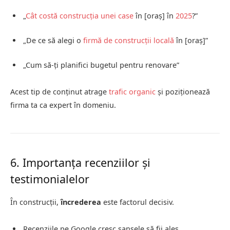
„
Cât costă construcția unei case
în [oraș] în
2025
?”
„De ce să alegi o
firmă de construcții locală
în [oraș]”
„Cum să-ți planifici bugetul pentru renovare”
Acest tip de conținut atrage
trafic organic
și poziționează
firma ta ca expert în domeniu.
6. Importanța recenziilor și
testimonialelor
În construcții,
încrederea
este factorul decisiv.
Recenziile pe Google cresc șansele să fii ales.