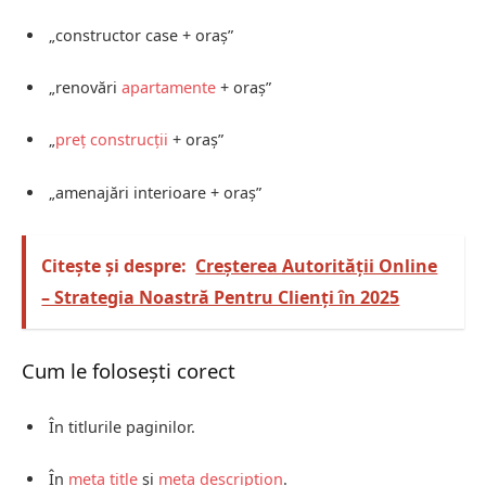
„constructor case + oraș”
„renovări
apartamente
+ oraș”
„
preț construcții
+ oraș”
„amenajări interioare + oraș”
Citește și despre:
Creșterea Autorității Online
– Strategia Noastră Pentru Clienți în 2025
Cum le folosești corect
În titlurile paginilor.
În
meta title
și
meta description
.