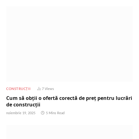
CONSTRUCȚII
7
Views
Cum să obții o ofertă corectă de preț pentru lucrări
de construcții
noiembrie 19, 2025
5 Mins Read