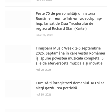
Peste 70 de personalități din istoria
României, reunite într-un videoclip hip-
hop, lansat de Ziua Tricolorului de
regizorul Richard Stan (Kartel)
iunie 26, 2026
Timișoara Music Week: 2-6 septembrie
2026. Săptămâna în care vestul României
își spune povestea muzicală completă, 5
zile de eferversceță muzicală și inovație.
mai 20, 2026
Cum să-ți înregistrezi domeniul .RO și să
alegi gazduirea potrivită
mai 18, 2026