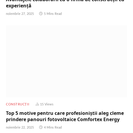
experiență
noiembrie 27, 2025
5 Mins Read
CONSTRUCȚII
15
Views
Top 5 motive pentru care profesioniștii aleg cleme
prindere panouri fotovoltaice Comfortex Energy
noiembrie 22, 2025
4 Mins Read