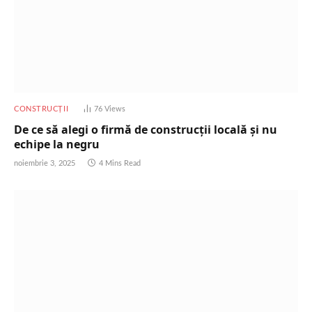
CONSTRUCȚII
76
Views
De ce să alegi o firmă de construcții locală și nu
echipe la negru
noiembrie 3, 2025
4 Mins Read