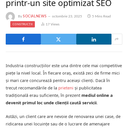
printr-un site optimizat SEO
By
SOCIALNEWS
octombrie 23, 2025
5 Mins Read
17
Views
CONSTRUCȚII
Industria construcțiilor este una dintre cele mai competitive
piețe la nivel local. În fiecare oraș, există zeci de firme mici
și mari care concurează pentru aceiași clienți. Dacă în
trecut recomandările de la
prieteni
și publicitatea
tradițională erau suficiente, în prezent
mediul online a
devenit primul loc unde clienții caută servicii
.
Astăzi, un client care are nevoie de renovarea unei case, de
ridicarea unei locuințe sau de o lucrare de amenajare