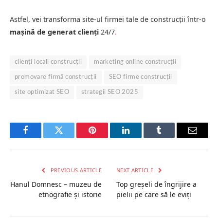
Astfel, vei transforma site-ul firmei tale de construcții într-o
mașină de generat clienți
24/7
.
clienți locali construcții
marketing online construcții
promovare firmă construcții
SEO firme construcții
site optimizat SEO
strategii SEO 2025
Facebook
Twitter
Pinterest
LinkedIn
Tumblr
Email
PREVIOUS ARTICLE
NEXT ARTICLE
Hanul Domnesc – muzeu de
Top greșeli de îngrijire a
etnografie și istorie
pielii pe care să le eviți