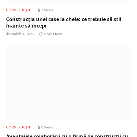
CONSTRUCȚII
7
Views
Construcția unei case la cheie: ce trebuie să știi
înainte să începi
decembrie 4, 2025
5 Mins Read
CONSTRUCȚII
0
Views
Avantajele colaborării cu o firmă de construcții cu