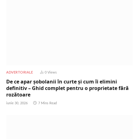
ADVERTORIALE
0
Views
De ce apar șobolanii în curte și cum îi elimini
definitiv – Ghid complet pentru o proprietate fără
rozătoare
iunie 30, 2026
7 Mins Read