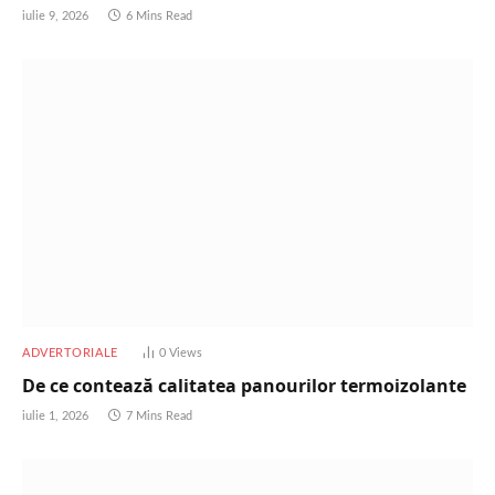
iulie 9, 2026
6 Mins Read
ADVERTORIALE
0
Views
De ce contează calitatea panourilor termoizolante
iulie 1, 2026
7 Mins Read