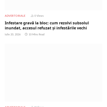
ADVERTORIALE
0
Views
Infestare gravă la bloc: cum rezolvi subsolul
inundat, accesul refuzat și infestările vechi
iulie 20, 2026
10 Mins Read