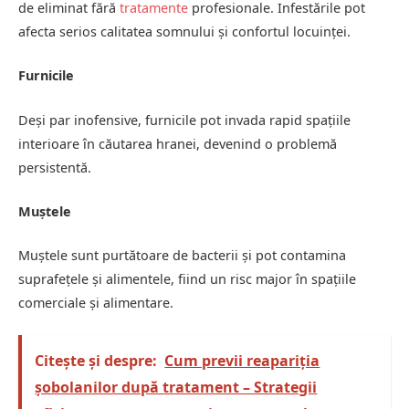
de eliminat fără
tratamente
profesionale. Infestările pot
afecta serios calitatea somnului și confortul locuinței.
Furnicile
Deși par inofensive, furnicile pot invada rapid spațiile
interioare în căutarea hranei, devenind o problemă
persistentă.
Muștele
Muștele sunt purtătoare de bacterii și pot contamina
suprafețele și alimentele, fiind un risc major în spațiile
comerciale și alimentare.
Citește și despre:
Cum previi reapariția
șobolanilor după tratament – Strategii