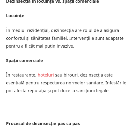
Dezinsecția în locuințe vs. spații comerciale
Locuințe
În mediul rezidențial, dezinsecția are rolul de a asigura
confortul și sănătatea familiei. Intervențiile sunt adaptate
pentru a fi cât mai puțin invazive.
Spații comerciale
În restaurante,
hoteluri
sau birouri, dezinsecția este
esențială pentru respectarea normelor sanitare. Infestările
pot afecta reputația și pot duce la sancțiuni legale.
Procesul de dezinsecție pas cu pas