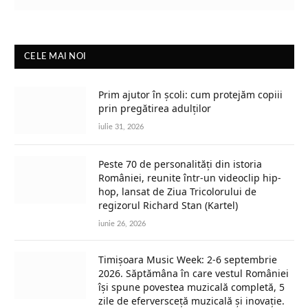
CELE MAI NOI
Prim ajutor în școli: cum protejăm copiii
prin pregătirea adulților
iulie 31, 2026
Peste 70 de personalități din istoria
României, reunite într-un videoclip hip-
hop, lansat de Ziua Tricolorului de
regizorul Richard Stan (Kartel)
iunie 26, 2026
Timișoara Music Week: 2-6 septembrie
2026. Săptămâna în care vestul României
își spune povestea muzicală completă, 5
zile de eferversceță muzicală și inovație.