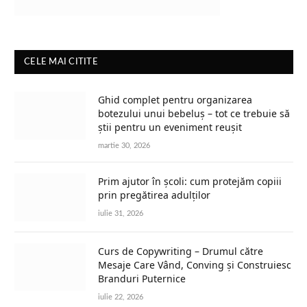
CELE MAI CITITE
Ghid complet pentru organizarea
botezului unui bebeluș – tot ce trebuie să
știi pentru un eveniment reușit
martie 30, 2026
Prim ajutor în școli: cum protejăm copiii
prin pregătirea adulților
iulie 31, 2026
Curs de Copywriting – Drumul către
Mesaje Care Vând, Conving și Construiesc
Branduri Puternice
iulie 22, 2026