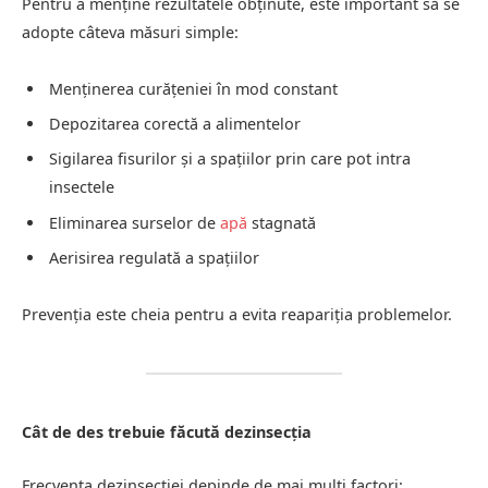
Pentru a menține rezultatele obținute, este important să se
adopte câteva măsuri simple:
Menținerea curățeniei în mod constant
Depozitarea corectă a alimentelor
Sigilarea fisurilor și a spațiilor prin care pot intra
insectele
Eliminarea surselor de
apă
stagnată
Aerisirea regulată a spațiilor
Prevenția este cheia pentru a evita reapariția problemelor.
Cât de des trebuie făcută dezinsecția
Frecvența dezinsecției depinde de mai mulți factori: