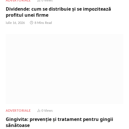
ADVERTORIALE
0
Views
Dividende: cum se distribuie și se impozitează
profitul unei firme
iulie 16, 2026
8 Mins Read
ADVERTORIALE
0
Views
Gingivita: prevenție și tratament pentru gingii
sănătoase