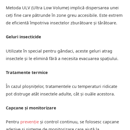
Metoda ULV (Ultra Low Volume) implică dispersarea unei
ceți fine care pătrunde în zone greu accesibile. Este extrem
de eficientă împotriva insectelor zburătoare și târâtoare.
Geluri insecticide
Utilizate în special pentru gândaci, aceste geluri atrag
insectele și le elimină fără a necesita evacuarea spațiului.
Tratamente termice
În cazul ploșnițelor, tratamentele cu temperaturi ridicate
pot distruge atât insectele adulte, cât și ouăle acestora.
Capcane și monitorizare
Pentru
prevenție
și control continuu, se folosesc capcane
adezive și sisteme de monitorizare care ajută la