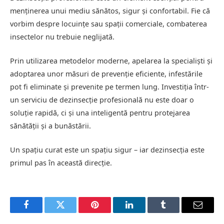
menținerea unui mediu sănătos, sigur și confortabil. Fie că
vorbim despre locuințe sau spații comerciale, combaterea
insectelor nu trebuie neglijată.
Prin utilizarea metodelor moderne, apelarea la specialiști și
adoptarea unor măsuri de prevenție eficiente, infestările
pot fi eliminate și prevenite pe termen lung. Investiția într-
un serviciu de dezinsecție profesională nu este doar o
soluție rapidă, ci și una inteligentă pentru protejarea
sănătății și a bunăstării.
Un spațiu curat este un spațiu sigur – iar dezinsecția este
primul pas în această direcție.
Facebook
Twitter
Pinterest
LinkedIn
Tumblr
Email