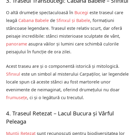
3. Traseul Transbucegi: Cabana Babele – Sfinxul
O altă drumeție spectaculoasă în
Bucegi
este traseul care
leagă
Cabana Babele
de
Sfinxul și Babele
, formațiuni
stâncoase legendare. Traseul este relativ scurt, dar oferă
peisaje incredibile: stânci misterioase sculptate de vânt,
panorame
asupra văilor și lumini care schimbă culorile
peisajului în funcție de ora zilei.
Acest traseu are și o componentă istorică și mitologică.
Sfinxul
este un simbol al misterului Carpaților, iar legendele
locale spun că aceste stânci au fost martorele unor
evenimente de neimaginat, oferind drumețului nu doar
frumusețe
, ci și o legătură cu trecutul.
4. Traseul Retezat – Lacul Bucura și Vârful
Peleaga
Munții Retezat
sunt recunoscuți pentru biodiversitatea lor