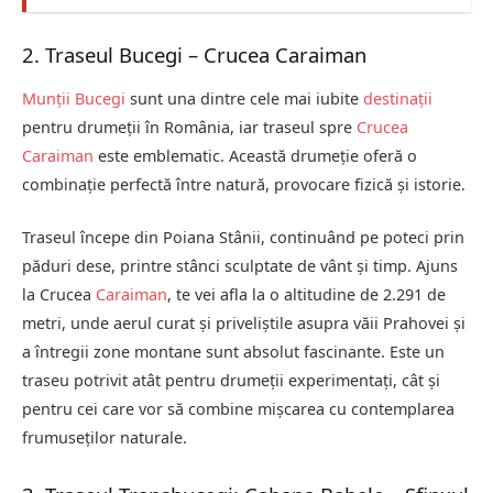
2. Traseul Bucegi – Crucea Caraiman
Munții Bucegi
sunt una dintre cele mai iubite
destinații
pentru drumeții în România, iar traseul spre
Crucea
Caraiman
este emblematic. Această drumeție oferă o
combinație perfectă între natură, provocare fizică și istorie.
Traseul începe din Poiana Stânii, continuând pe poteci prin
păduri dese, printre stânci sculptate de vânt și timp. Ajuns
la Crucea
Caraiman
, te vei afla la o altitudine de 2.291 de
metri, unde aerul curat și priveliștile asupra văii Prahovei și
a întregii zone montane sunt absolut fascinante. Este un
traseu potrivit atât pentru drumeții experimentați, cât și
pentru cei care vor să combine mișcarea cu contemplarea
frumuseților naturale.