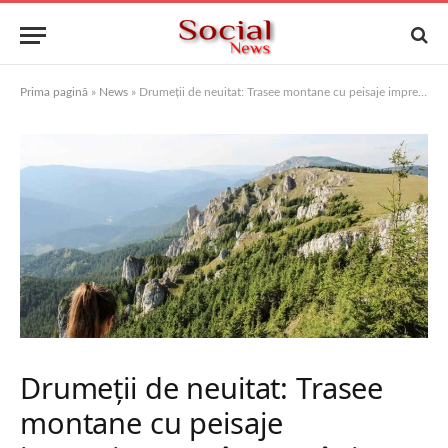
Prima pagină
»
News
»
Drumeții de neuitat: Trasee montane cu peisaje impresionante în România
Drumeții de neuitat: Trasee
montane cu peisaje