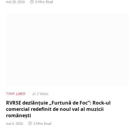
mai 20, 2026
3 Mins Read
TIMP LIBER
1
Views
RVRSE dezlănțuie „Furtună de Foc”: Rock-ul
comercial redefinit de noul val al muzicii
românești
mai 6, 2026
3 Mins Read