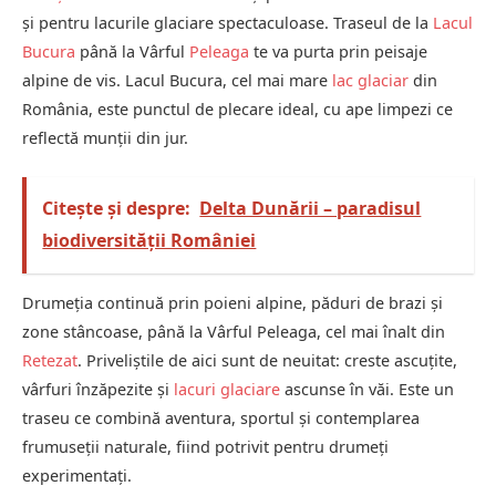
și pentru lacurile glaciare spectaculoase. Traseul de la
Lacul
Bucura
până la Vârful
Peleaga
te va purta prin peisaje
alpine de vis. Lacul Bucura, cel mai mare
lac glaciar
din
România, este punctul de plecare ideal, cu ape limpezi ce
reflectă munții din jur.
Citește și despre:
Delta Dunării – paradisul
biodiversității României
Drumeția continuă prin poieni alpine, păduri de brazi și
zone stâncoase, până la Vârful Peleaga, cel mai înalt din
Retezat
. Priveliștile de aici sunt de neuitat: creste ascuțite,
vârfuri înzăpezite și
lacuri glaciare
ascunse în văi. Este un
traseu ce combină aventura, sportul și contemplarea
frumuseții naturale, fiind potrivit pentru drumeți
experimentați.