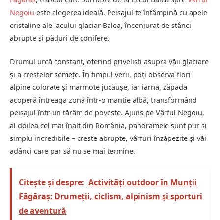
Negoiu
este alegerea ideală. Peisajul te întâmpină cu apele
cristaline ale lacului glaciar Balea, înconjurat de stânci
abrupte și păduri de conifere.
Drumul urcă constant, oferind priveliști asupra văii glaciare
și a crestelor semețe. În timpul verii, poți observa flori
alpine colorate și marmote jucăușe, iar iarna, zăpada
acoperă întreaga zonă într-o mantie albă, transformând
peisajul într-un tărâm de poveste. Ajuns pe Vârful Negoiu,
al doilea cel mai înalt din România, panoramele sunt pur și
simplu incredibile – creste abrupte, vârfuri înzăpezite și văi
adânci care par să nu se mai termine.
Citește și despre:
Activități outdoor în Munții
Făgăraș: Drumeții, ciclism, alpinism și sporturi
de aventură