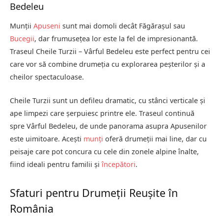
Bedeleu
Munții
Apuseni
sunt mai domoli decât Făgărașul sau
Bucegii
, dar frumusețea lor este la fel de impresionantă.
Traseul Cheile Turzii – Vârful Bedeleu este perfect pentru cei
care vor să combine drumeția cu explorarea peșterilor și a
cheilor spectaculoase.
Cheile Turzii sunt un defileu dramatic, cu stânci verticale și
ape limpezi care șerpuiesc printre ele. Traseul continuă
spre Vârful Bedeleu, de unde panorama asupra Apusenilor
este uimitoare. Acești
munți
oferă drumeții mai line, dar cu
peisaje care pot concura cu cele din zonele alpine înalte,
fiind ideali pentru familii și
începători
.
Sfaturi pentru Drumeții Reușite în
România