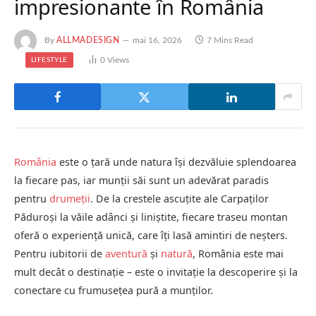
impresionante în România
By
ALLMADESIGN
mai 16, 2026
7 Mins Read
0
Views
LIFESTYLE
România
este o țară unde natura își dezvăluie splendoarea
la fiecare pas, iar munții săi sunt un adevărat paradis
pentru
drumeții
. De la crestele ascuțite ale Carpaților
Păduroși la văile adânci și liniștite, fiecare traseu montan
oferă o experiență unică, care îți lasă amintiri de neșters.
Pentru iubitorii de
aventură
și
natură
, România este mai
mult decât o destinație – este o invitație la descoperire și la
conectare cu frumusețea pură a munților.