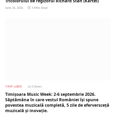
Tricolorului de regizorul Richard Stan (Kartel)
iunie 26, 2026
4 Mins Read
TIMP LIBER
0
Views
Timișoara Music Week: 2-6 septembrie 2026.
Săptămâna în care vestul României își spune
povestea muzicală completă, 5 zile de eferversceță
muzicală și inovație.