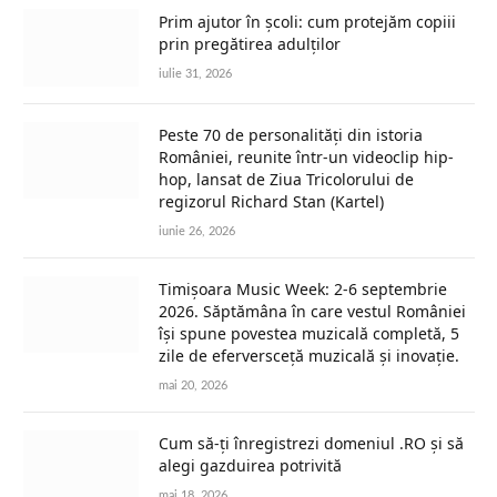
Prim ajutor în școli: cum protejăm copiii
prin pregătirea adulților
iulie 31, 2026
Peste 70 de personalități din istoria
României, reunite într-un videoclip hip-
hop, lansat de Ziua Tricolorului de
regizorul Richard Stan (Kartel)
iunie 26, 2026
Timișoara Music Week: 2-6 septembrie
2026. Săptămâna în care vestul României
își spune povestea muzicală completă, 5
zile de eferversceță muzicală și inovație.
mai 20, 2026
Cum să-ți înregistrezi domeniul .RO și să
alegi gazduirea potrivită
mai 18, 2026