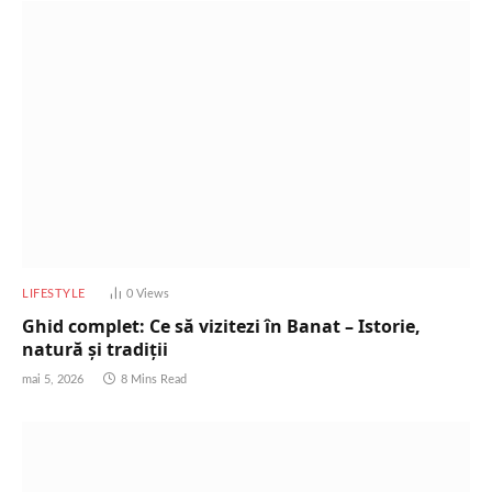
LIFESTYLE
0
Views
Ghid complet: Ce să vizitezi în Banat – Istorie,
natură și tradiții
mai 5, 2026
8 Mins Read