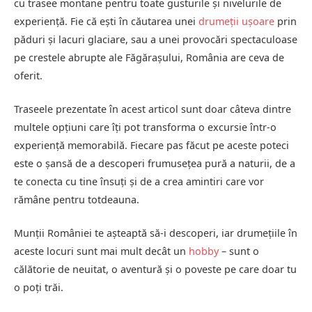
cu trasee montane pentru toate gusturile și nivelurile de
experiență. Fie că ești în căutarea unei
drumeții ușoare
prin
păduri și lacuri glaciare, sau a unei provocări spectaculoase
pe crestele abrupte ale Făgărașului, România are ceva de
oferit.
Traseele prezentate în acest articol sunt doar câteva dintre
multele opțiuni care îți pot transforma o excursie într-o
experiență memorabilă. Fiecare pas făcut pe aceste poteci
este o șansă de a descoperi frumusețea pură a naturii, de a
te conecta cu tine însuți și de a crea amintiri care vor
rămâne pentru totdeauna.
Munții României te așteaptă să-i descoperi, iar drumețiile în
aceste locuri sunt mai mult decât un
hobby
– sunt o
călătorie de neuitat, o aventură și o poveste pe care doar tu
o poți trăi.