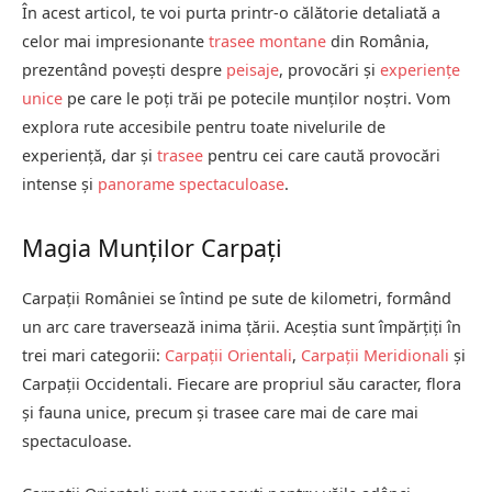
În acest articol, te voi purta printr-o călătorie detaliată a
celor mai impresionante
trasee montane
din România,
prezentând povești despre
peisaje
, provocări și
experiențe
unice
pe care le poți trăi pe potecile munților noștri. Vom
explora rute accesibile pentru toate nivelurile de
experiență, dar și
trasee
pentru cei care caută provocări
intense și
panorame spectaculoase
.
Magia Munților Carpați
Carpații României se întind pe sute de kilometri, formând
un arc care traversează inima țării. Aceștia sunt împărțiți în
trei mari categorii:
Carpații Orientali
,
Carpații Meridionali
și
Carpații Occidentali. Fiecare are propriul său caracter, flora
și fauna unice, precum și trasee care mai de care mai
spectaculoase.