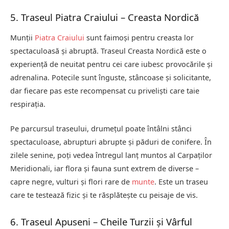
5. Traseul Piatra Craiului – Creasta Nordică
Munții
Piatra Craiului
sunt faimoși pentru creasta lor
spectaculoasă și abruptă. Traseul Creasta Nordică este o
experiență de neuitat pentru cei care iubesc provocările și
adrenalina. Potecile sunt înguste, stâncoase și solicitante,
dar fiecare pas este recompensat cu priveliști care taie
respirația.
Pe parcursul traseului, drumețul poate întâlni stânci
spectaculoase, abrupturi abrupte și păduri de conifere. În
zilele senine, poți vedea întregul lanț muntos al Carpaților
Meridionali, iar flora și fauna sunt extrem de diverse –
capre negre, vulturi și flori rare de
munte
. Este un traseu
care te testează fizic și te răsplătește cu peisaje de vis.
6. Traseul Apuseni – Cheile Turzii și Vârful