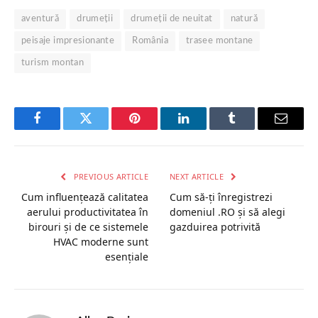
aventură
drumeții
drumeții de neuitat
natură
peisaje impresionante
România
trasee montane
turism montan
Facebook
Twitter
Pinterest
LinkedIn
Tumblr
Email
PREVIOUS ARTICLE
NEXT ARTICLE
Cum influențează calitatea
Cum să-ți înregistrezi
aerului productivitatea în
domeniul .RO și să alegi
birouri și de ce sistemele
gazduirea potrivită
HVAC moderne sunt
esențiale