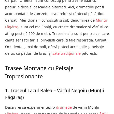
Carpații Orientali sunt cunoscuți pentru văile adânci,
pădurile dese și cascadele pitorești. Aici, drumețiile pot fi
acompaniate de zumzetul izvoarelor și cântecul păsărilor.
Carpații Meridionali, cunoscuți și sub denumirea de
Munții
Făgăraș
, sunt cei mai înalți, cu creste dramatice și vârfuri ce
ating peste 2.500 de metri. Traseele aici sunt pentru cei care
caută senzații tari și priveliști care îți taie respirația. Carpații
Occidentali, mai domoli, oferă poteci accesibile și peisaje
de vis cu păduri de brazi și
sate tradiționale
pitorești.
Trasee Montane cu Peisaje
Impresionante
1. Traseul Lacul Balea – Vârful Negoiu (Munții
Făgăraș)
Dacă vrei să experimentezi o
drumeție
de vis în Munții
Făgăraș
, traseul care pornește de la Lacul Balea spre
Vârful