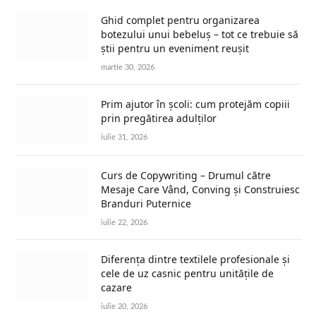
Ghid complet pentru organizarea
botezului unui bebeluș – tot ce trebuie să
știi pentru un eveniment reușit
martie 30, 2026
Prim ajutor în școli: cum protejăm copiii
prin pregătirea adulților
iulie 31, 2026
Curs de Copywriting – Drumul către
Mesaje Care Vând, Conving și Construiesc
Branduri Puternice
iulie 22, 2026
Diferența dintre textilele profesionale și
cele de uz casnic pentru unitățile de
cazare
iulie 20, 2026