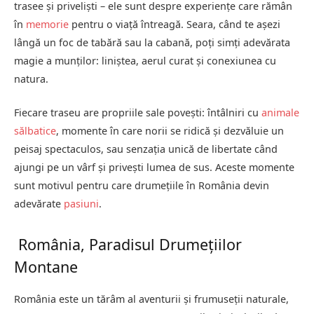
trasee și priveliști – ele sunt despre experiențe care rămân
în
memorie
pentru o viață întreagă. Seara, când te așezi
lângă un foc de tabără sau la cabană, poți simți adevărata
magie a munților: liniștea, aerul curat și conexiunea cu
natura.
Fiecare traseu are propriile sale povești: întâlniri cu
animale
sălbatice
, momente în care norii se ridică și dezvăluie un
peisaj spectaculos, sau senzația unică de libertate când
ajungi pe un vârf și privești lumea de sus. Aceste momente
sunt motivul pentru care drumețiile în România devin
adevărate
pasiuni
.
România, Paradisul Drumețiilor
Montane
România este un tărâm al aventurii și frumuseții naturale,