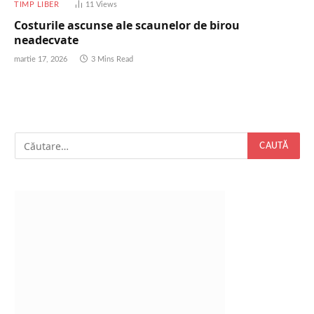
TIMP LIBER
11
Views
Costurile ascunse ale scaunelor de birou
neadecvate
martie 17, 2026
3 Mins Read