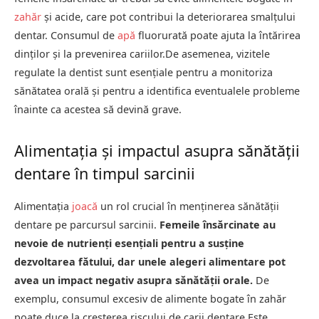
zahăr
și acide, care pot contribui la deteriorarea smalțului
dentar. Consumul de
apă
fluorurată poate ajuta la întărirea
dinților și la prevenirea cariilor.De asemenea, vizitele
regulate la dentist sunt esențiale pentru a monitoriza
sănătatea orală și pentru a identifica eventualele probleme
înainte ca acestea să devină grave.
Alimentația și impactul asupra sănătății
dentare în timpul sarcinii
Alimentația
joacă
un rol crucial în menținerea sănătății
dentare pe parcursul sarcinii.
Femeile însărcinate au
nevoie de nutrienți esențiali pentru a susține
dezvoltarea fătului, dar unele alegeri alimentare pot
avea un impact negativ asupra sănătății orale.
De
exemplu, consumul excesiv de alimente bogate în zahăr
poate duce la creșterea riscului de carii dentare.Este