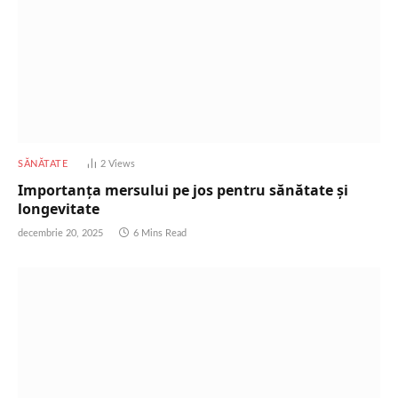
SĂNĂTATE
2
Views
Importanța mersului pe jos pentru sănătate și
longevitate
decembrie 20, 2025
6 Mins Read