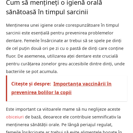
Cum să mențineți o igienă orală
sănătoasă în timpul sarcinii
Menținerea unei igiene orale corespunzătoare în timpul
sarcinii este esențială pentru prevenirea problemelor
dentare. Femeile însărcinate ar trebui să se spele pe dinți
de cel puțin două ori pe zi cu o pastă de dinți care conține
fluor. De asemenea, utilizarea aței dentare este crucială
pentru curățarea zonelor greu accesibile dintre dinți, unde
bacteriile se pot acumula.
Citește și despre:
Importanța vaccinării în
prevenirea bolilor la copii
Este important ca viitoarele mame să nu neglijeze aceste
obiceiuri
de bază, deoarece ele contribuie semnificativ la
menținerea sănătății orale. Pe lângă periajul regulat,
femeile însărcinate ar trebui să evite alimentele bogate în