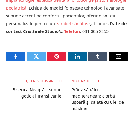
implantologie, estetică dentară, ortodonție și stomatologie
pediatrică
. Echipa de medici folosește tehnologii avansate
și pune accent pe confortul pacienților, oferind soluții
personalizate pentru un
zâmbet sănătos
și frumos.
Date de
contact Cris Smile Studio
📞
Telefon
:
031 005 2255
Facebook
Twitter
Pinterest
LinkedIn
Tumblr
Email
PREVIOUS ARTICLE
NEXT ARTICLE
Biserica Neagră – simbol
Prânz sănătos
gotic al Transilvaniei
mediteranean: ciorbă
ușoară și salată cu ulei de
măsline