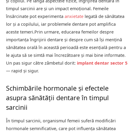
și copilul. Pe lângă aspectele fizice, îngrijirea dentară în
timpul sarcinii are și un impact emoțional. Femeile
însărcinate pot experimenta
anxietate
legată de sănătatea
lor și a copilului, iar problemele dentare pot amplifica
aceste temeri.Prin urmare, educarea femeilor despre
importanța îngrijirii dentare și despre cum să își mențină
sănătatea orală în această perioadă este esențială pentru a
le ajuta să se simtă mai încrezătoare și mai bine informate.
Un pas sigur către zâmbetul dorit:
implant dentar sector 5
— rapid și sigur.
Schimbările hormonale și efectele
asupra sănătății dentare în timpul
sarcinii
În timpul sarcinii, organismul femeii suferă modificări
hormonale semnificative, care pot influența sănătatea