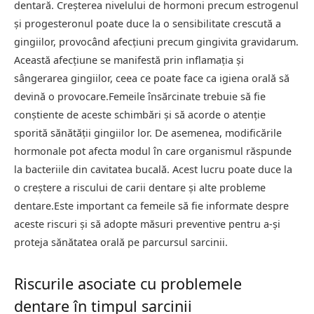
dentară. Creșterea nivelului de hormoni precum estrogenul
și progesteronul poate duce la o sensibilitate crescută a
gingiilor, provocând afecțiuni precum gingivita gravidarum.
Această afecțiune se manifestă prin inflamația și
sângerarea gingiilor, ceea ce poate face ca igiena orală să
devină o provocare.Femeile însărcinate trebuie să fie
conștiente de aceste schimbări și să acorde o atenție
sporită sănătății gingiilor lor. De asemenea, modificările
hormonale pot afecta modul în care organismul răspunde
la bacteriile din cavitatea bucală. Acest lucru poate duce la
o creștere a riscului de carii dentare și alte probleme
dentare.Este important ca femeile să fie informate despre
aceste riscuri și să adopte măsuri preventive pentru a-și
proteja sănătatea orală pe parcursul sarcinii.
Riscurile asociate cu problemele
dentare în timpul sarcinii