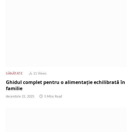
SĂNĂTATE
11
Views
Ghidul complet pentru o alimentație echilibrată în
familie
decembrie 21, 2025
5 Mins Read