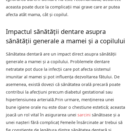
aceasta poate duce la complicații mai grave care ar putea
afecta atât mama, cât și copilul.
Impactul sănătății dentare asupra
sănătății generale a mamei și a copilului
Sănătatea dentară are un impact direct asupra sănătății
generale a mamei și a copilului. Problemele dentare
netratate pot duce la infecții care pot afecta sistemul
imunitar al mamei și pot influența dezvoltarea fătului. De
asemenea, există dovezi că sănătatea orală precară poate
contribui la afecțiuni precum diabetul gestational sau
hipertensiunea arterială.Prin urmare, menținerea unei
bune igiene orale nu este doar o chestiune estetică; aceasta
joacă un rol vital în asigurarea unei
sarcini
sănătoase și a
unei nașteri fără complicaț Femeile însărcinate ar trebui să
fie conștiente de legătura dintre sănătatea dentară și