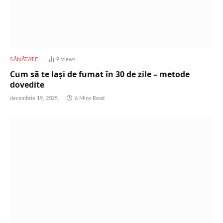
SĂNĂTATE
9
Views
Cum să te lași de fumat în 30 de zile – metode
dovedite
decembrie 19, 2025
6 Mins Read