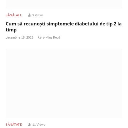
SĂNĂTATE
9
Views
Cum să recunoști simptomele diabetului de tip 2 la
timp
decembrie 18, 2025
6 Mins Read
SĂNĂTATE
11
Views