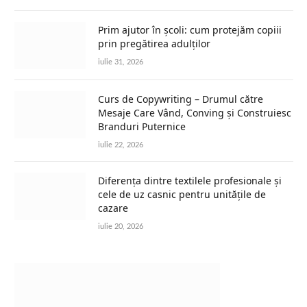
Prim ajutor în școli: cum protejăm copiii
prin pregătirea adulților
iulie 31, 2026
Curs de Copywriting – Drumul către
Mesaje Care Vând, Conving și Construiesc
Branduri Puternice
iulie 22, 2026
Diferența dintre textilele profesionale și
cele de uz casnic pentru unitățile de
cazare
iulie 20, 2026