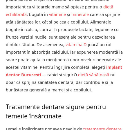
important ca viitoarele mame să opteze pentru o
dietă
echilibrată
, bogată în
vitamine
și
minerale
care să sprijine
atât sănătatea lor, cât și pe cea a copilului. Alimentele
bogate în calciu, cum ar fi produsele lactate, legumele cu
frunze verzi și nucile, sunt esențiale pentru dezvoltarea
dinților fătului. De asemenea,
vitamina D
joacă un rol
important în absorbția calciului, iar expunerea moderată la
soare poate ajuta la menținerea unor niveluri adecvate ale
acestei vitamine. Pentru îngrijire completă, alegeți
implant
dentar Bucuresti
— rapid și sigur.O
dietă sănătoasă
nu
doar că sprijină sănătatea dentară, dar contribuie și la
bunăstarea generală a mamei și a copilului.
Tratamente dentare sigure pentru
femeile însărcinate
Femeile însărcinate pot avea nevoie de
tratamente dentare