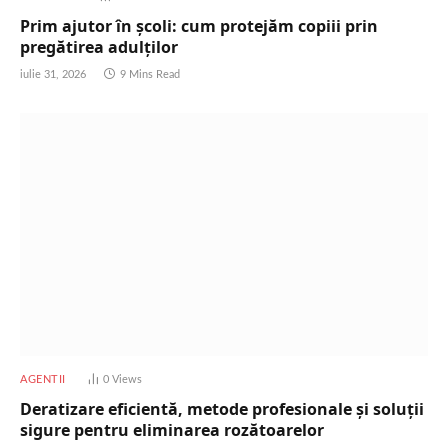
Prim ajutor în școli: cum protejăm copiii prin
pregătirea adulților
iulie 31, 2026
9 Mins Read
AGENTII
0
Views
Deratizare eficientă, metode profesionale și soluții
sigure pentru eliminarea rozătoarelor