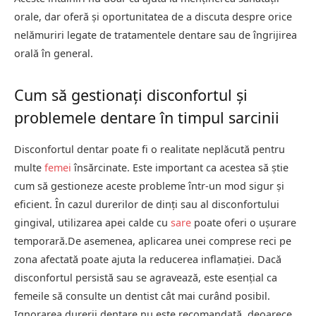
orale, dar oferă și oportunitatea de a discuta despre orice
nelămuriri legate de tratamentele dentare sau de îngrijirea
orală în general.
Cum să gestionați disconfortul și
problemele dentare în timpul sarcinii
Disconfortul dentar poate fi o realitate neplăcută pentru
multe
femei
însărcinate. Este important ca acestea să știe
cum să gestioneze aceste probleme într-un mod sigur și
eficient. În cazul durerilor de dinți sau al disconfortului
gingival, utilizarea apei calde cu
sare
poate oferi o ușurare
temporară.De asemenea, aplicarea unei comprese reci pe
zona afectată poate ajuta la reducerea inflamației. Dacă
disconfortul persistă sau se agravează, este esențial ca
femeile să consulte un dentist cât mai curând posibil.
Ignorarea durerii dentare nu este recomandată, deoarece