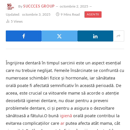
By
SUCCCES GROUP
octombrie 2, 2025
Updated:
octombrie 3, 2025
9 Mins Read
AGENTII
5
Views
Îngrijirea dentară în timpul sarcinii este un aspect esențial
care nu trebuie neglijat. Femeile însărcinate se confruntă cu
numeroase schimbări fizice și hormonale, iar sănătatea
orală poate fi afectată semnificativ în această perioadă. De
aceea, este crucial ca viitoarele mame să acorde o atenție
deosebită igienei dentare, nu doar pentru a preveni
problemele dentare, ci și pentru a asigura o dezvoltare
sănătoasă a fătului.O bună
igienă
orală poate contribui la
evitarea complicațiilor care
ar
putea afecta atât mama, cât