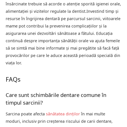
însărcinate trebuie să acorde o atenție sporită igienei orale,
alimentației și vizitelor regulate la dentist.Investind timp și
resurse în îngrijirea dentară pe parcursul sarcinii, viitoarele
mame pot contribui la prevenirea complicațiilor și la
asigurarea unei dezvoltări sănătoase a fătului. Educația
continuă despre importanța sănătății orale va ajuta femeile
să se simtă mai bine informate și mai pregătite să facă față
provocărilor pe care le aduce această perioadă specială din
viața lor.
FAQs
Care sunt schimbările dentare comune în
timpul sarcinii?
Sarcina poate afecta
sănătatea dinților
în mai multe
moduri, inclusiv prin creșterea riscului de carii dentare,