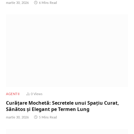
martie 30, 2026
6 Mins Read
AGENTII
0
Views
Curățare Mochetă: Secretele unui Spațiu Curat,
Sănătos și Elegant pe Termen Lung
martie 30, 2026
5 Mins Read