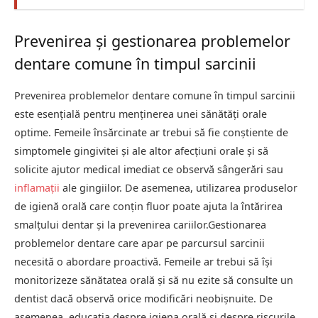
Prevenirea și gestionarea problemelor
dentare comune în timpul sarcinii
Prevenirea problemelor dentare comune în timpul sarcinii
este esențială pentru menținerea unei sănătăți orale
optime. Femeile însărcinate ar trebui să fie conștiente de
simptomele gingivitei și ale altor afecțiuni orale și să
solicite ajutor medical imediat ce observă sângerări sau
inflamații
ale gingiilor. De asemenea, utilizarea produselor
de igienă orală care conțin fluor poate ajuta la întărirea
smalțului dentar și la prevenirea cariilor.Gestionarea
problemelor dentare care apar pe parcursul sarcinii
necesită o abordare proactivă. Femeile ar trebui să își
monitorizeze sănătatea orală și să nu ezite să consulte un
dentist dacă observă orice modificări neobișnuite. De
asemenea, educația despre igiena orală și despre riscurile