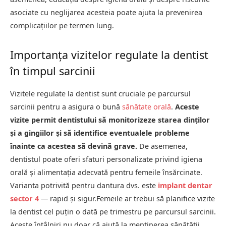
asociate cu neglijarea acesteia poate ajuta la prevenirea
complicațiilor pe termen lung.
Importanța vizitelor regulate la dentist
în timpul sarcinii
Vizitele regulate la dentist sunt cruciale pe parcursul
sarcinii pentru a asigura o bună
sănătate orală
.
Aceste
vizite permit dentistului să monitorizeze starea dinților
și a gingiilor și să identifice eventualele probleme
înainte ca acestea să devină grave.
De asemenea,
dentistul poate oferi sfaturi personalizate privind igiena
orală și alimentația adecvată pentru femeile însărcinate.
Varianta potrivită pentru dantura dvs. este
implant dentar
sector 4
— rapid și sigur.Femeile ar trebui să planifice vizite
la dentist cel puțin o dată pe trimestru pe parcursul sarcinii.
Aceste întâlniri nu doar că ajută la menținerea sănătății