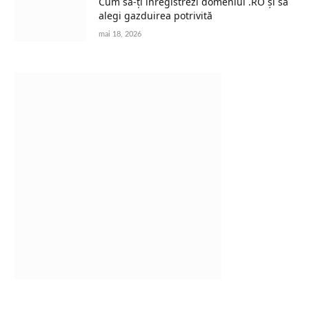
Cum să-ți înregistrezi domeniul .RO și să
alegi gazduirea potrivită
mai 18, 2026