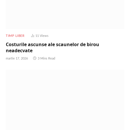
TIMP LIBER
11
Views
Costurile ascunse ale scaunelor de birou
neadecvate
martie 17, 2026
3 Mins Read