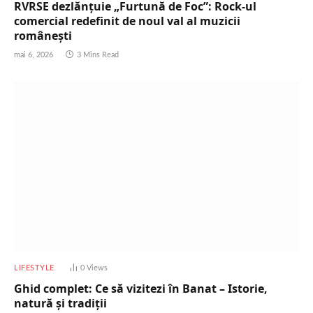
RVRSE dezlănțuie „Furtună de Foc”: Rock-ul
comercial redefinit de noul val al muzicii
românești
mai 6, 2026
3 Mins Read
LIFESTYLE
0
Views
Ghid complet: Ce să vizitezi în Banat – Istorie,
natură și tradiții