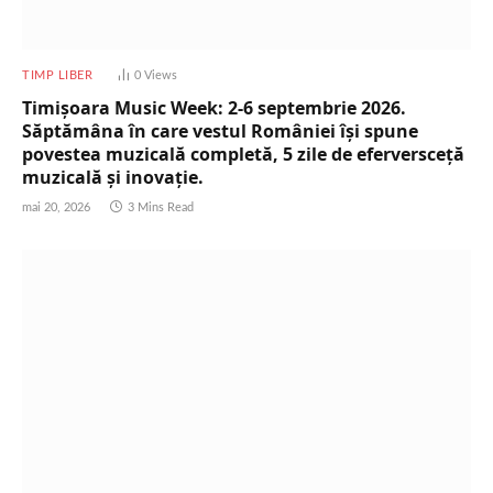
TIMP LIBER
0
Views
Timișoara Music Week: 2-6 septembrie 2026.
Săptămâna în care vestul României își spune
povestea muzicală completă, 5 zile de eferversceță
muzicală și inovație.
mai 20, 2026
3 Mins Read