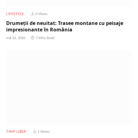
LIFESTYLE
0
Views
Drumeții de neuitat: Trasee montane cu peisaje
impresionante în România
mai 16, 2026
7 Mins Read
TIMP LIBER
1
Views