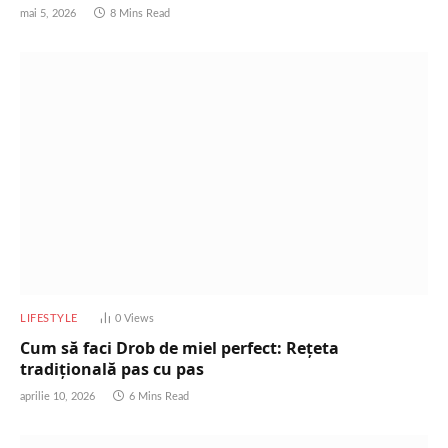
mai 5, 2026
8 Mins Read
LIFESTYLE
0
Views
Cum să faci Drob de miel perfect: Rețeta
tradițională pas cu pas
aprilie 10, 2026
6 Mins Read