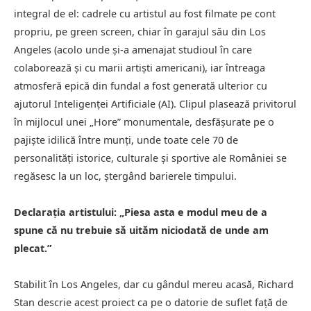
integral de el: cadrele cu artistul au fost filmate pe cont
propriu, pe green screen, chiar în garajul său din Los
Angeles (acolo unde și-a amenajat studioul în care
colaborează și cu marii artiști americani), iar întreaga
atmosferă epică din fundal a fost generată ulterior cu
ajutorul Inteligenței Artificiale (AI). Clipul plasează privitorul
în mijlocul unei „Hore” monumentale, desfășurate pe o
pajiște idilică între munți, unde toate cele 70 de
personalități istorice, culturale și sportive ale României se
regăsesc la un loc, ștergând barierele timpului.
Declarația artistului: „Piesa asta e modul meu de a
spune că nu trebuie să uităm niciodată de unde am
plecat.”
Stabilit în Los Angeles, dar cu gândul mereu acasă, Richard
Stan descrie acest proiect ca pe o datorie de suflet față de