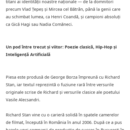
titani ai identității noastre naționale — de la domnitori
precum Vlad Țepeș și Mircea cel Bătrân, până la genii care
au schimbat lumea, ca Henri Coandă, și campioni absoluți
ca Gică Hagi sau Nadia Comăneci.
Un pod între trecut și viitor: Poezie clasică, Hip-Hop și
Inteligență Artificială
Piesa este produsă de George Borza împreună cu Richard
Stan, iar textul reprezintă o fuziune rară între versurile
originale scrise de Richard și versurile clasice ale poetului
Vasile Alecsandri.
Richard Stan vine cu o carieră solidă în spatele camerelor
de filmat, începută în România în anul 2006. După ce a pus
bazele unei companii de producție de succes în București în