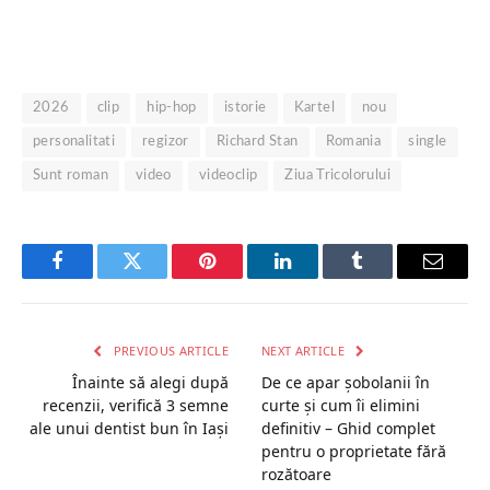
2026
clip
hip-hop
istorie
Kartel
nou
personalitati
regizor
Richard Stan
Romania
single
Sunt roman
video
videoclip
Ziua Tricolorului
Facebook
Twitter
Pinterest
LinkedIn
Tumblr
Email
PREVIOUS ARTICLE
NEXT ARTICLE
Înainte să alegi după
De ce apar șobolanii în
recenzii, verifică 3 semne
curte și cum îi elimini
ale unui dentist bun în Iași
definitiv – Ghid complet
pentru o proprietate fără
rozătoare