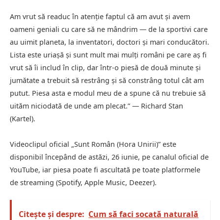
Am vrut să readuc în atenție faptul că am avut și avem
oameni geniali cu care să ne mândrim — de la sportivi care
au uimit planeta, la inventatori, doctori și mari conducători.
Lista este uriașă și sunt mult mai mulți români pe care aș fi
vrut să îi includ în clip, dar într-o piesă de două minute și
jumătate a trebuit să restrâng și să constrâng totul cât am
putut. Piesa asta e modul meu de a spune că nu trebuie să
uităm niciodată de unde am plecat.” — Richard Stan
(Kartel).
Videoclipul oficial „Sunt Român (Hora Unirii)” este
disponibil începând de astăzi, 26 iunie, pe canalul oficial de
YouTube, iar piesa poate fi ascultată pe toate platformele
de streaming (Spotify, Apple Music, Deezer).
Citește și despre:
Cum să faci socată naturală