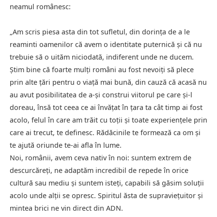
neamul românesc:
„Am scris piesa asta din tot sufletul, din dorința de a le
reaminti oamenilor că avem o identitate puternică și că nu
trebuie să o uităm niciodată, indiferent unde ne ducem.
Știm bine că foarte mulți români au fost nevoiți să plece
prin alte țări pentru o viață mai bună, din cauză că acasă nu
au avut posibilitatea de a-și construi viitorul pe care și-l
doreau, însă tot ceea ce ai învățat în țara ta cât timp ai fost
acolo, felul în care am trăit cu toții și toate experiențele prin
care ai trecut, te definesc. Rădăcinile te formează ca om și
te ajută oriunde te-ai afla în lume.
Noi, românii, avem ceva nativ în noi: suntem extrem de
descurcăreți, ne adaptăm incredibil de repede în orice
cultură sau mediu și suntem isteți, capabili să găsim soluții
acolo unde alții se opresc. Spiritul ăsta de supraviețuitor și
mintea brici ne vin direct din ADN.