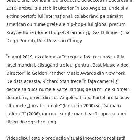
2010, artistul s-a stabilit ulterior în Los Angeles, unde și-a
extins portofoliul internațional, colaborând pe pământ
american cu nume grele ale hip-hop-ului global precum
Krayzie Bone (Bone Thugs-N-Harmony), Daz Dillinger (Tha
Dogg Pound), Rick Ross sau Chingy.
În anul 2019, excelența sa în regie a fost recunoscută la
nivel mondial, câștigând trofeul pentru „Best Music Video
Director” la Golden Panther Music Awards din New York.
De data aceasta, Richard Stan trece în fața camerei și
decide să ducă numele Kartel singur, de la mii de kilometri
depărtare, direct din Los Angeles. Trupa Kartel are la activ
albumele „Jumate-Jumate” (lansat în 2000) și „Dă-mă-n
judecată” (2006), iar noul single marchează ruperea unei
tăceri discografice lungi.
Videoclipul este o producție vizuală inovatoare realizată