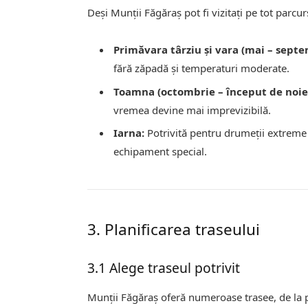
Deși Munții Făgăraș pot fi vizitați pe tot parc
Primăvara târziu și vara (mai – septe
fără zăpadă și temperaturi moderate.
Toamna (octombrie – început de noie
vremea devine mai imprevizibilă.
Iarna:
Potrivită pentru drumeții extreme 
echipament special.
3. Planificarea traseului
3.1 Alege traseul potrivit
Munții Făgăraș oferă numeroase trasee, de la p