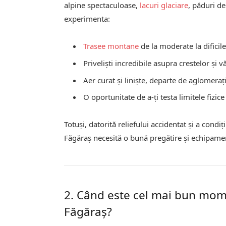
alpine spectaculoase,
lacuri glaciare
, păduri d
experimenta:
Trasee montane
de la moderate la dificile
Priveliști incredibile asupra crestelor și v
Aer curat și liniște, departe de aglomeraț
O oportunitate de a-ți testa limitele fizice
Totuși, datorită reliefului accidentat și a con
Făgăraș necesită o bună pregătire și echipame
2. Când este cel mai bun mom
Făgăraș?