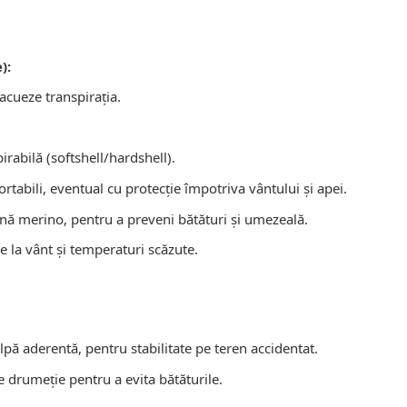
):
vacueze transpirația.
irabilă (softshell/hardshell).
ortabili, eventual cu protecție împotriva vântului și apei.
lână merino, pentru a preveni bătături și umezeală.
e la vânt și temperaturi scăzute.
pă aderentă, pentru stabilitate pe teren accidentat.
de drumeție pentru a evita bătăturile.