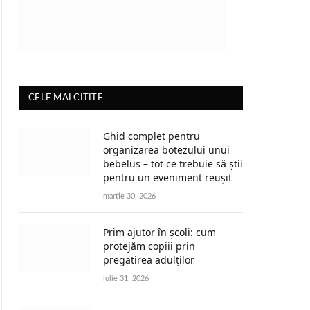
CELE MAI CITITE
Ghid complet pentru
organizarea botezului unui
bebeluș – tot ce trebuie să știi
pentru un eveniment reușit
martie 30, 2026
Prim ajutor în școli: cum
protejăm copiii prin
pregătirea adulților
iulie 31, 2026