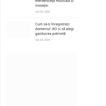
eferversceță muzicală și
inovație.
mai 20, 2026
Cum să-ți înregistrezi
domeniul .RO și să alegi
gazduirea potrivită
mai 18, 2026