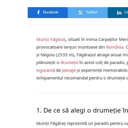
Facebook
Twitter
Li
Munții Făgăraș
, situati în inima Carpaților Mer
provocatoare lanțuri muntoase din
România
. 
și Negoiu (2535 m), Făgărașul atrage anual mii
plănuiești o
drumeție
în acest colț de paradis, 
siguranță
de
peisaje
și experiențe memorabile.
echipamentul recomandat pentru o drumeție
1. De ce să alegi o drumeție î
Munții Făgăraș reprezintă un paradis pentru iu