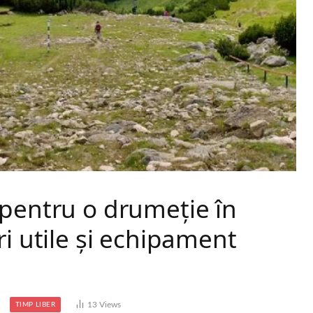
 pentru o drumeție în
ri utile și echipament
13
Views
TIMP LIBER