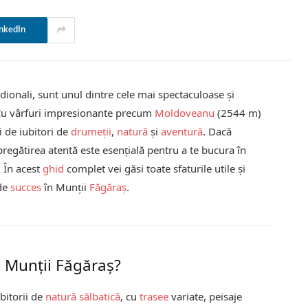
nkedIn
idionali, sunt unul dintre cele mai spectaculoase și
Cu vârfuri impresionante precum
Moldoveanu
(2544 m)
 de iubitori de
drumeții
,
natură
și
aventură
. Dacă
pregătirea atentă este esențială pentru a te bucura în
 În acest
ghid
complet vei găsi toate sfaturile utile și
 de
succes
în Munții
Făgăraș
.
n Munții Făgăraș?
bitorii de
natură sălbatică
, cu
trasee
variate, peisaje