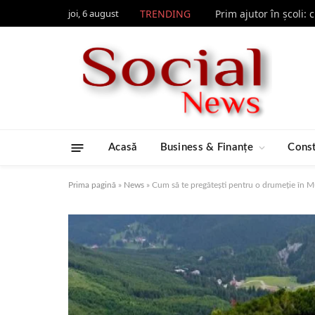
joi, 6 august
TRENDING
Prim ajutor în școli:
Acasă
Business & Finanțe
Const
Prima pagină
»
News
»
Cum să te pregătești pentru o drumeție în Mu