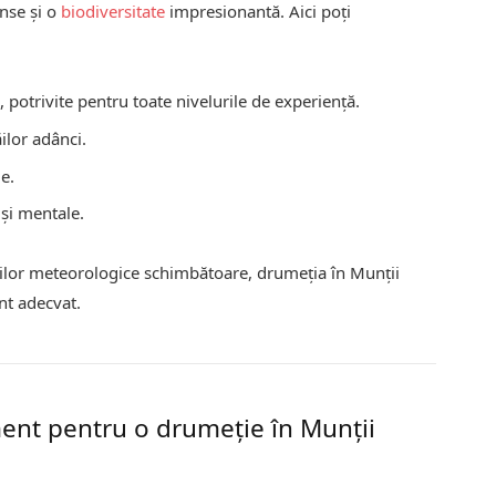
ense și o
biodiversitate
impresionantă. Aici poți
, potrivite pentru toate nivelurile de experiență.
ăilor adânci.
ie.
 și mentale.
dițiilor meteorologice schimbătoare, drumeția în Munții
nt adecvat.
ent pentru o drumeție în Munții