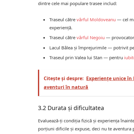
dintre cele mai populare trasee includ:
Traseul către
vârful Moldoveanu
— cel ma
experiență.
Traseul către
vârful Negoiu
— provocator 
Lacul Bâlea și împrejurimile — potrivit 
Traseul prin Valea lui Stan — pentru
iubi
Citește și despre:
Experiențe unice în
aventuri în natură
3.2 Durata și dificultatea
Evaluează-ți condiția fizică și experiența înain
porțiuni dificile și expuse, deci nu te aventura 