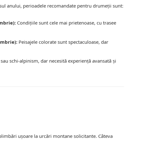
ursul anului, perioadele recomandate pentru drumeții sunt:
mbrie):
Condițiile sunt cele mai prietenoase, cu trasee
mbrie):
Peisajele colorate sunt spectaculoase, dar
sau schi-alpinism, dar necesită experiență avansată și
limbări ușoare la urcări montane solicitante. Câteva