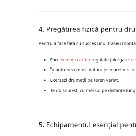
4. Pregătirea fizică pentru dr
Pentru a face față cu succes unui traseu monta
Faci
exerciții
cardio
regulate (alergare,
ci
Îți antrenezi musculatura picioarelor și a 
Exersezi drumeții pe teren variat.
Te obișnuiești cu mersul pe distanțe lungi
5. Echipamentul esențial pent