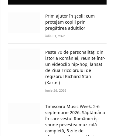
Prim ajutor în școli: cum
protejăm copiii prin
pregătirea adulților
iulie 31, 2026
Peste 70 de personalități din
istoria României, reunite într-
un videoclip hip-hop, lansat
de Ziua Tricolorului de
regizorul Richard Stan
(Kartel)
iunie 26, 2026
Timișoara Music Week: 2-6
septembrie 2026. Săptămâna
în care vestul României își
spune povestea muzicală
completă, 5 zile de