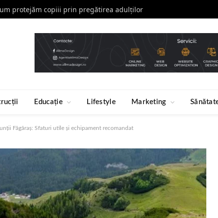
 cum protejăm copiii prin pregătirea adulților
rucții
Educație
Lifestyle
Marketing
Sănătat
nții Făgăraș: Sfaturi utile și echipament recomandat