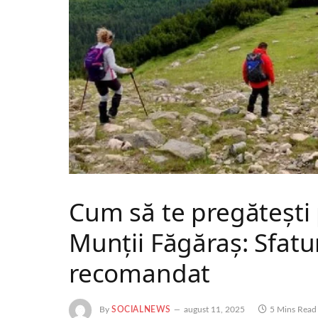
Cum să te pregătești
Munții Făgăraș: Sfatu
recomandat
By
SOCIALNEWS
august 11, 2025
5 Mins Read