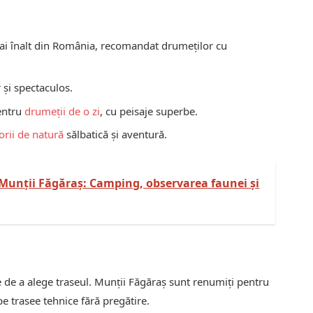
i înalt din România, recomandat drumeților cu
și spectaculos.
pentru
drumeții de o zi
, cu peisaje superbe.
torii de natură
sălbatică și aventură.
 Munții Făgăraș: Camping, observarea faunei și
te de a alege traseul. Munții Făgăraș sunt renumiți pentru
pe trasee tehnice fără pregătire.