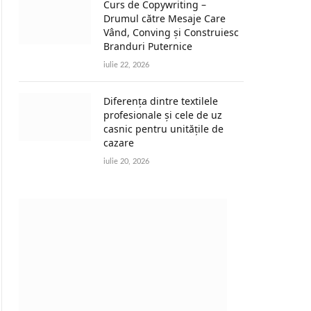
Curs de Copywriting –
Drumul către Mesaje Care
Vând, Conving și Construiesc
Branduri Puternice
iulie 22, 2026
Diferența dintre textilele
profesionale și cele de uz
casnic pentru unitățile de
cazare
iulie 20, 2026