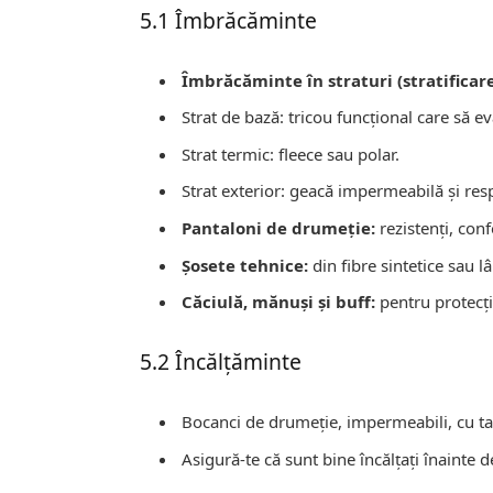
5.1 Îmbrăcăminte
Îmbrăcăminte în straturi (stratificare
Strat de bază: tricou funcțional care să e
Strat termic: fleece sau polar.
Strat exterior: geacă impermeabilă și resp
Pantaloni de drumeție:
rezistenți, conf
Șosete tehnice:
din fibre sintetice sau 
Căciulă, mănuși și buff:
pentru protecți
5.2 Încălțăminte
Bocanci de drumeție, impermeabili, cu tal
Asigură-te că sunt bine încălțați înainte 