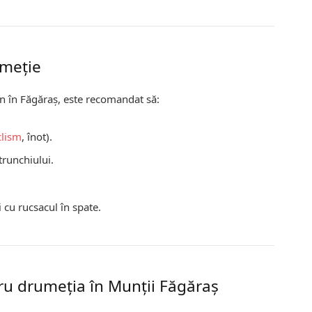
umeție
n în Făgăraș, este recomandat să:
clism
, înot).
trunchiului.
 cu rucsacul în spate.
ru drumeția în Munții Făgăraș