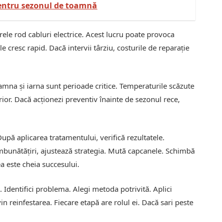
entru sezonul de toamnă
rele rod cabluri electrice. Acest lucru poate provoca
le cresc rapid. Dacă intervii târziu, costurile de reparație
mna și iarna sunt perioade critice. Temperaturile scăzute
ior. Dacă acționezi preventiv înainte de sezonul rece,
upă aplicarea tratamentului, verifică rezultatele.
mbunătățiri, ajustează strategia. Mută capcanele. Schimbă
a este cheia succesului.
i. Identifici problema. Alegi metoda potrivită. Aplici
n reinfestarea. Fiecare etapă are rolul ei. Dacă sari peste