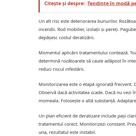
Citește și despre:
Tendințe în modă p
Un alt risc este deteriorarea bunurilor. Rozătoa
incendii. Rod mobilier, izolații și pereți. Pagube
depășesc costul deratizării.
Momentul aplicării tratamentului contează. Toa
determină rozătoarele să caute adăpost în inter
reduci riscul infestării.
Monitorizarea este o etapă ignorată frecvent. D
Observă dacă activitatea scade. Dacă nu vezi î
momeala. Folosește o altă substanță. Adaptare
Un plan eficient de deratizare include pași clar
tratamentul corect. Monitorizezi constant. Previ
una, rezultatul este instabil.