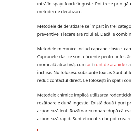
intră în spații foarte înguste. Pot trece prin 
metodei de deratizare.
Metodele de deratizare se împart în trei cate
preventive. Fiecare are rolul ei. Dacă le combini
Metodele mecanice includ capcane clasice, ca
Capcanele clasice sunt eficiente pentru infestăr
momeală atractivă, cum
ar
fi
unt de arahide
sa
închise. Nu folosesc substanțe toxice. Sunt util
reduc contactul direct. Le folosești în spații c
Metodele chimice implică utilizarea rodenticide
rozătoarele după ingestie. Există două tipuri p
acționează lent. Rozătoarea moare după câteva z
acționează rapid. Sunt eficiente, dar pot crea r