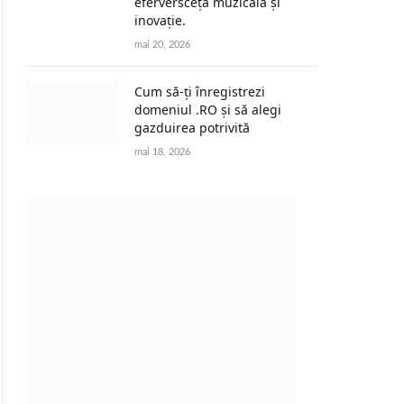
eferversceță muzicală și
inovație.
mai 20, 2026
Cum să-ți înregistrezi
domeniul .RO și să alegi
gazduirea potrivită
mai 18, 2026