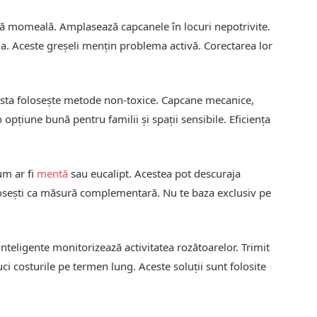
ină momeală. Amplasează capcanele în locuri nepotrivite.
ia. Aceste greșeli mențin problema activă. Corectarea lor
asta folosește metode non-toxice. Capcane mecanice,
 opțiune bună pentru familii și spații sensibile. Eficiența
um ar fi
mentă
sau eucalipt. Acestea pot descuraja
olosești ca măsură complementară. Nu te baza exclusiv pe
inteligente monitorizează activitatea rozătoarelor. Trimit
uci costurile pe termen lung. Aceste soluții sunt folosite