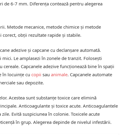
găuri de 6-7 mm. Diferența contează pentru alegerea
gorii. Metode mecanice, metode chimice și metode
 corect, obții rezultate rapide și stabile.
pcane adezive și capcane cu declanșare automată.
i mici. Le amplasezi în zonele de tranzit. Folosești
u cereale. Capcanele adezive funcționează bine în spații
e în locuințe cu
copii
sau
animale
. Capcanele automate
omerciale sau depozite.
lor. Acestea sunt substanțe toxice care elimină
rincipale. Anticoagulante și toxice acute. Anticoagulantele
ile. Evită suspiciunea în colonie. Toxicele acute
eticență în grup. Alegerea depinde de nivelul infestării.