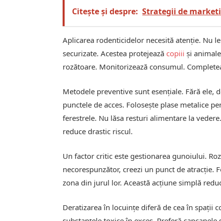
Citește și despre:
Strategii de marketi
Aplicarea rodenticidelor necesită atenție. Nu le
securizate. Acestea protejează
copiii
și animale
rozătoare. Monitorizează consumul. Complete
Metodele preventive sunt esențiale. Fără ele, d
punctele de acces. Folosește plase metalice pentr
ferestrele. Nu lăsa resturi alimentare la veder
reduce drastic riscul.
Un factor critic este gestionarea gunoiului. Ro
necorespunzător, creezi un punct de atracție. F
zona din jurul lor. Această acțiune simplă reduc
Deratizarea în locuințe diferă de cea în spații 
substanțele toxice în exces. Preferă capcanele 