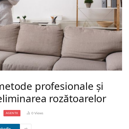
 metode profesionale și
 eliminarea rozătoarelor
0
Views
AGENTII