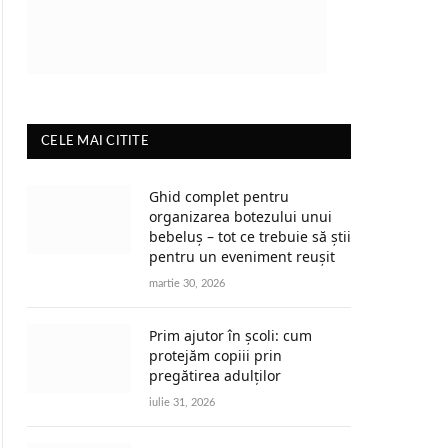
CELE MAI CITITE
Ghid complet pentru
organizarea botezului unui
bebeluș – tot ce trebuie să știi
pentru un eveniment reușit
martie 30, 2026
Prim ajutor în școli: cum
protejăm copiii prin
pregătirea adulților
iulie 31, 2026