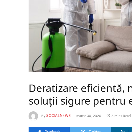
Deratizare eficientă,
soluții sigure pentru
By
SOCIALNEWS
martie 30, 2026
6 Mins Read