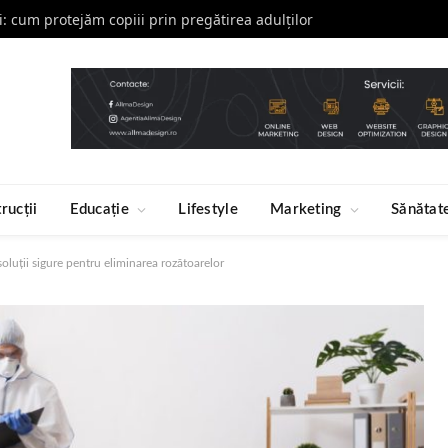
li: cum protejăm copiii prin pregătirea adulților
rucții
Educație
Lifestyle
Marketing
Sănătat
soluții sigure pentru eliminarea rozătoarelor