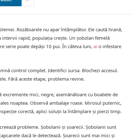
nkedIn
oblemei. Rozătoarele nu apar întâmplător. Ele caută hrană,
 intervii rapid, populația crește. Un șobolan femelă
re serie poate depăși 10 pui. În câteva luni,
ai
o infestare
nă control complet. Identifici sursa. Blochezi accesul.
tele. Fără aceste etape, problema revine.
aută excremente mici, negre, asemănătoare cu boabele de
i ales noaptea. Observă ambalaje roase. Mirosul puternic,
specție corectă, aplici soluții la întâmplare și pierzi timp.
 creează probleme. Șobolanii și șoarecii. Șobolanii sunt
 capcanele dacă le detectează. Șoarecii sunt mai mici și