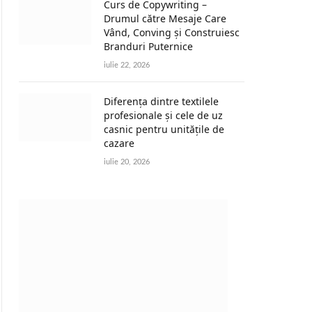
Curs de Copywriting –
Drumul către Mesaje Care
Vând, Conving și Construiesc
Branduri Puternice
iulie 22, 2026
Diferența dintre textilele
profesionale și cele de uz
casnic pentru unitățile de
cazare
iulie 20, 2026