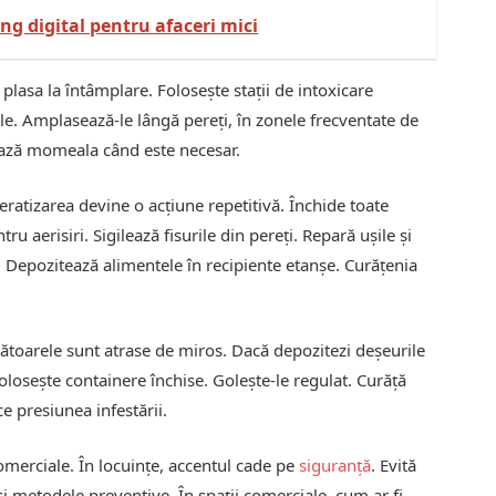
ng digital pentru afaceri mici
 plasa la întâmplare. Folosește stații de intoxicare
le. Amplasează-le lângă pereți, în zonele frecventate de
ază momeala când este necesar.
eratizarea devine o acțiune repetitivă. Închide toate
u aerisiri. Sigilează fisurile din pereți. Repară ușile și
e. Depozitează alimentele în recipiente etanșe. Curățenia
zătoarele sunt atrase de miros. Dacă depozitezi deșeurile
olosește containere închise. Golește-le regulat. Curăță
e presiunea infestării.
comerciale. În locuințe, accentul cade pe
siguranță
. Evită
și metodele preventive. În spații comerciale, cum ar fi