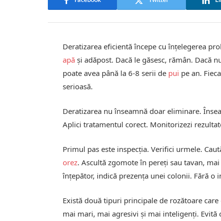
Facebook
Twitter
Li
Deratizarea eficientă începe cu înțelegerea pr
apă
și adăpost. Dacă le găsesc, rămân. Dacă nu
poate avea până la 6-8 serii de
pui
pe an. Fieca
serioasă.
Deratizarea nu înseamnă doar eliminare. Înseam
Aplici tratamentul corect. Monitorizezi rezulta
Primul pas este inspecția. Verifici urmele. C
orez
. Ascultă zgomote în pereți sau tavan, ma
înțepător, indică prezența unei colonii. Fără o in
Există două tipuri principale de rozătoare care
mai mari, mai agresivi și mai inteligenți. Evită