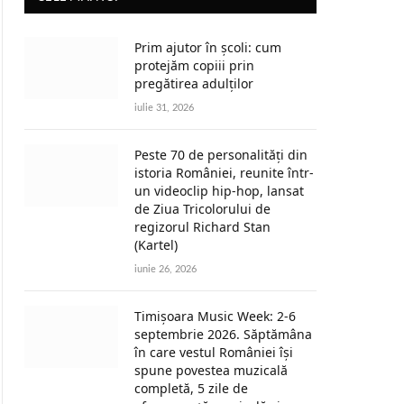
Prim ajutor în școli: cum
protejăm copiii prin
pregătirea adulților
iulie 31, 2026
Peste 70 de personalități din
istoria României, reunite într-
un videoclip hip-hop, lansat
de Ziua Tricolorului de
regizorul Richard Stan
(Kartel)
iunie 26, 2026
Timișoara Music Week: 2-6
septembrie 2026. Săptămâna
în care vestul României își
spune povestea muzicală
completă, 5 zile de