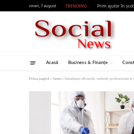
vineri, 7 august
TRENDING
Prim ajutor în șco
Acasă
Business & Finanțe
Const
Prima pagină
»
News
»
Deratizare eficientă, metode profesionale și 