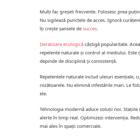
Mulți fac greșeli frecvente. Folosesc prea puț
Nu sigilează punctele de acces. Ignoră curățen
îți crește șansele de
succes
.
Deratizara ecologică
câștigă popularitate. Ace
repelente naturale și control al mediului. Este o
depinde de disciplină și consistență.
Repelentele naturale includ uleiuri esențiale, c
rozătoarele. Nu elimină infestările mari. Le f
ele.
Tehnologia modernă aduce soluții noi. Stațiile 
alerte în timp real. Optimizezi intervenția. Red
mai ales în spații comerciale.