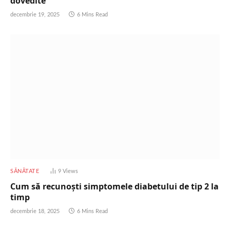
dovedite
decembrie 19, 2025
6 Mins Read
SĂNĂTATE
9
Views
Cum să recunoști simptomele diabetului de tip 2 la
timp
decembrie 18, 2025
6 Mins Read