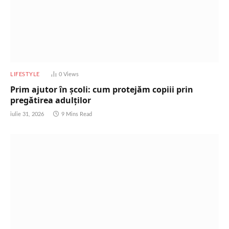
LIFESTYLE
0
Views
Prim ajutor în școli: cum protejăm copiii prin
pregătirea adulților
iulie 31, 2026
9 Mins Read