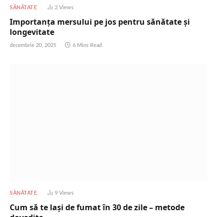
SĂNĂTATE
2
Views
Importanța mersului pe jos pentru sănătate și
longevitate
decembrie 20, 2025
6 Mins Read
SĂNĂTATE
9
Views
Cum să te lași de fumat în 30 de zile – metode