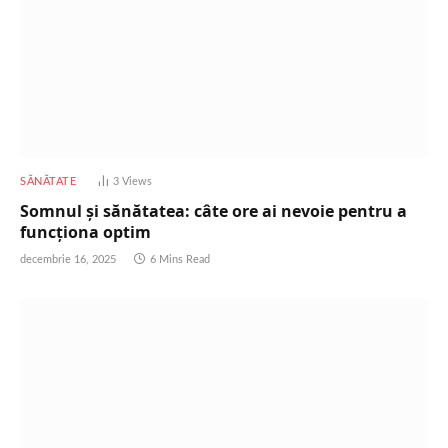
SĂNĂTATE
3
Views
Somnul și sănătatea: câte ore ai nevoie pentru a
funcționa optim
decembrie 16, 2025
6 Mins Read