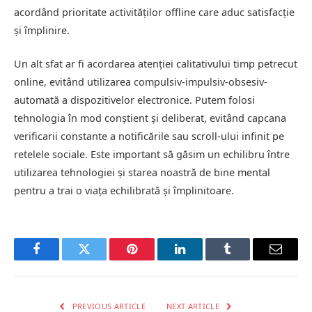
acordând prioritate activităților offline care aduc satisfacție
și împlinire.
Un alt sfat ar fi acordarea atenției calitativului timp petrecut
online, evitând utilizarea compulsiv-impulsiv-obsesiv-
automată a dispozitivelor electronice. Putem folosi
tehnologia în mod conștient și deliberat, evitând capcana
verificarii constante a notificările sau scroll-ului infinit pe
retelele sociale. Este important să găsim un echilibru între
utilizarea tehnologiei și starea noastră de bine mental
pentru a trai o viața echilibrată și împlinitoare.
Facebook
Twitter
Pinterest
LinkedIn
Tumblr
Email
PREVIOUS ARTICLE
NEXT ARTICLE