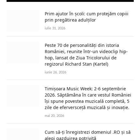
Prim ajutor în școli: cum protejăm copiii
prin pregătirea adulților
iulie 31, 2026
Peste 70 de personalități din istoria
României, reunite într-un videoclip hip-
hop, lansat de Ziua Tricolorului de
regizorul Richard Stan (Kartel)
iunie 26, 2026
Timișoara Music Week: 2-6 septembrie
2026. Săptămâna în care vestul României
își spune povestea muzicală completă, 5
zile de eferversceță muzicală și inovație.
mai 20, 2026
Cum să-ți înregistrezi domeniul .RO și să
alegi gazduirea potrivită