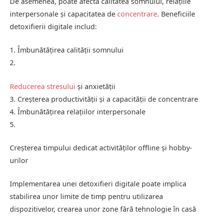
De asemenea, poate afecta calitatea somnului, relațiile
interpersonale și capacitatea de
concentrare
. Beneficiile
detoxifierii digitale includ:
1. Îmbunătățirea calității somnului
2.
Reducerea stresului
și anxietății
3. Creșterea productivității și a capacității de concentrare
4. Îmbunătățirea relațiilor interpersonale
5.
Creșterea timpului dedicat activităților offline și hobby-
urilor
Implementarea unei detoxifieri digitale poate implica
stabilirea unor limite de timp pentru utilizarea
dispozitivelor, crearea unor zone fără tehnologie în casă