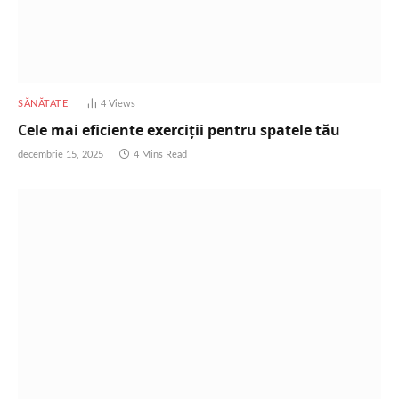
SĂNĂTATE
4
Views
Cele mai eficiente exerciții pentru spatele tău
decembrie 15, 2025
4 Mins Read