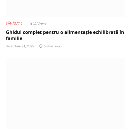
SĂNĂTATE
11
Views
Ghidul complet pentru o alimentație echilibrată în
familie
decembrie 21, 2025
5 Mins Read