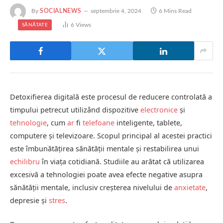
By
SOCIALNEWS
septembrie 4, 2024
6 Mins Read
6
Views
SĂNĂTATE
Detoxifierea digitală este procesul de reducere controlată a
timpului petrecut utilizând dispozitive
electronice
și
tehnologie
, cum
ar
fi
telefoane
inteligente, tablete,
computere și televizoare. Scopul principal al acestei practici
este îmbunătățirea sănătății mentale și restabilirea unui
echilibru
în viața cotidiană. Studiile au arătat că utilizarea
excesivă a tehnologiei poate avea efecte negative asupra
sănătății mentale, inclusiv creșterea nivelului de
anxietate
,
depresie și
stres
.