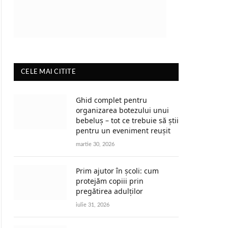
CELE MAI CITITE
Ghid complet pentru
organizarea botezului unui
bebeluș – tot ce trebuie să știi
pentru un eveniment reușit
martie 30, 2026
Prim ajutor în școli: cum
protejăm copiii prin
pregătirea adulților
iulie 31, 2026