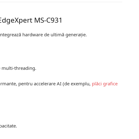
I EdgeXpert MS-C931
ntegrează hardware de ultimă generație.
e multi-threading.
formante, pentru accelerare AI (de exemplu,
plăci grafice
acitate.