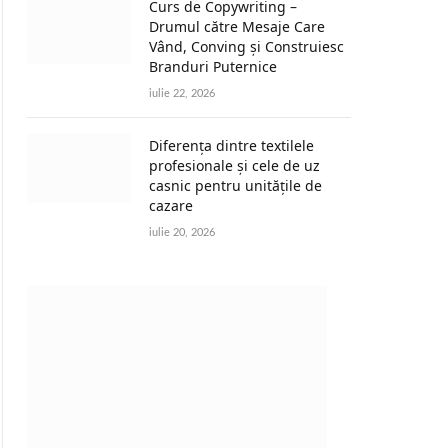
Curs de Copywriting –
Drumul către Mesaje Care
Vând, Conving și Construiesc
Branduri Puternice
iulie 22, 2026
Diferența dintre textilele
profesionale și cele de uz
casnic pentru unitățile de
cazare
iulie 20, 2026