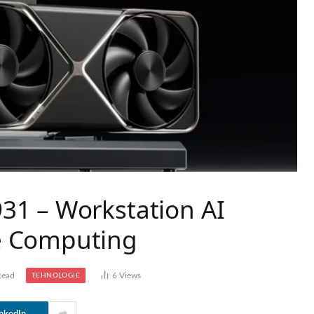
31 – Workstation AI
e Computing
Read
6
Views
TEHNOLOGIE