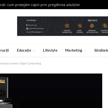
școli: cum protejăm copiii prin pregătirea adulților
rucții
Educație
Lifestyle
Marketing
Sănătat
compact pentru Edge Computing