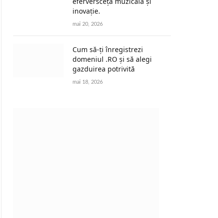
eferversceță muzicală și
inovație.
mai 20, 2026
Cum să-ți înregistrezi
domeniul .RO și să alegi
gazduirea potrivită
mai 18, 2026