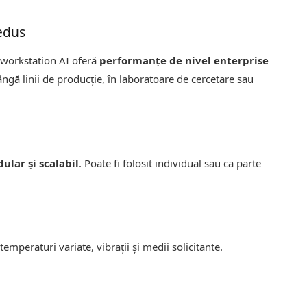
redus
t workstation AI oferă
performanțe de nivel enterprise
ângă linii de producție, în laboratoare de cercetare sau
ular și scalabil
. Poate fi folosit individual sau ca parte
temperaturi variate, vibrații și medii solicitante.