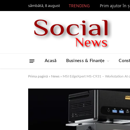
sâmbătă, 8 august
TRENDING
Prim ajutor în 
Acasă
Business & Finanțe
Const
Prima pagină
»
News
»
MSI EdgeXpert MS-C931 – Workstation AI 