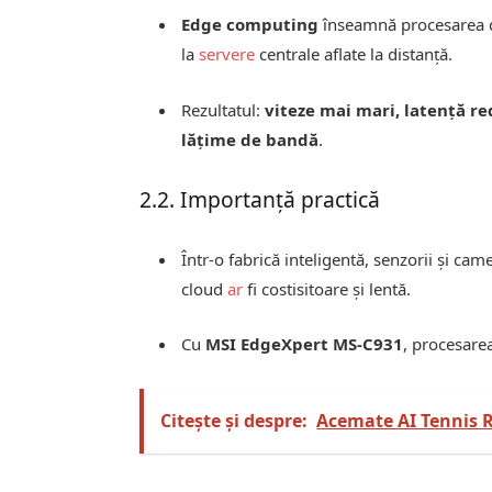
Edge computing
înseamnă procesarea dat
la
servere
centrale aflate la distanță.
Rezultatul:
viteze mai mari, latență r
lățime de bandă
.
2.2. Importanță practică
Într-o fabrică inteligentă, senzorii și ca
cloud
ar
fi costisitoare și lentă.
Cu
MSI EdgeXpert MS-C931
, procesarea
Citește și despre:
Acemate AI Tennis R