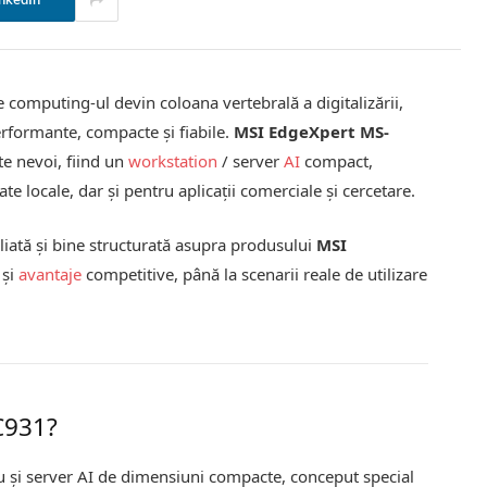
nkedIn
 computing-ul devin coloana vertebrală a digitalizării,
performante, compacte și fiabile.
MSI EdgeXpert MS-
te nevoi, fiind un
workstation
/ server
AI
compact,
te locale, dar și pentru aplicații comerciale și cercetare.
aliată și bine structurată asupra produsului
MSI
 și
avantaje
competitive, până la scenarii reale de utilizare
C931?
ru și server AI de dimensiuni compacte, conceput special