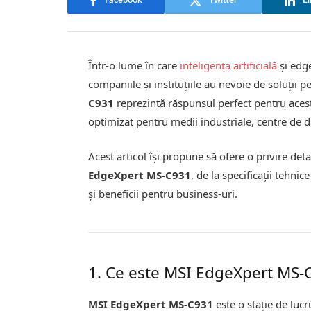
Facebook
Twitter
Li
Într-o lume în care
inteligența artificială
și edge
companiile și instituțiile au nevoie de soluții 
C931
reprezintă răspunsul perfect pentru aces
optimizat pentru medii industriale, centre de da
Acest articol își propune să ofere o privire det
EdgeXpert MS-C931
, de la specificații tehnice
și beneficii pentru business-uri.
1. Ce este MSI EdgeXpert MS-
MSI EdgeXpert MS-C931
este o stație de luc