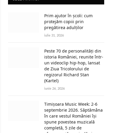
Prim ajutor în școli: cum
protejăm copiii prin
pregătirea adulților
iulie 31, 2026
Peste 70 de personalități din
istoria României, reunite într-
un videoclip hip-hop, lansat
de Ziua Tricolorului de
regizorul Richard Stan
(Kartel)
iunie 26, 2026
Timișoara Music Week: 2-6
septembrie 2026. Săptămâna
în care vestul României își
spune povestea muzicală
completă, 5 zile de