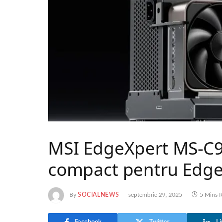
MSI EdgeXpert MS-C9
compact pentru Edg
By
SOCIALNEWS
septembrie 29, 2025
5 Mins 