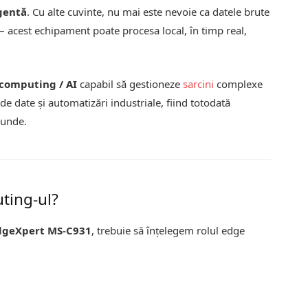
igentă
. Cu alte cuvinte, nu mai este nevoie ca datele brute
– acest echipament poate procesa local, în timp real,
computing / AI
capabil să gestioneze
sarcini
complexe
e date și automatizări industriale, fiind totodată
iunde.
ting-ul?
dgeXpert MS-C931
, trebuie să înțelegem rolul edge