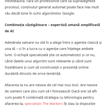
întotdeauna. Fără un profesionist care să supravegheze
procesul, conținutul generat automat poate face mai mult
rău decât bine în ochii algoritmilor Google.
Combinația câștigătoare – expertiză umană amplificată
de AI
Adevărata valoare nu stă în a alege între o agenție clasică și
una AI – ci în a lucra cu o agenție care înțelege ambele
lumi. O echipă specializată știe ce automatizezi și ce nu,
când datele unui algoritm sunt relevante și când sunt
înșelătoare și cum să construiești o prezență online
durabilă dincolo de orice tendință.
Afacerea ta nu are nevoie de cel mai nou tool. Are nevoie
de oameni care știu cum să-l folosească! Dacă vrei să afli
cum poate fi combinată strategia cu tehnologia pentru
afacerea ta,
specialiștii The Markers
îți stau la dispoziție