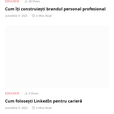
EDUCAȚIE
18
Views
Cum îți construiești brandul personal profesional
octombrie 9, 2025
6 Mins Read
EDUCAȚIE
9
Views
Cum folosești LinkedIn pentru carieră
octombrie 9, 2025
6 Mins Read