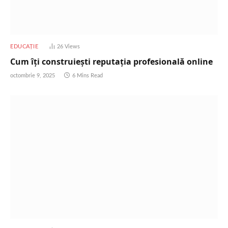
EDUCAȚIE
26
Views
Cum îți construiești reputația profesională online
octombrie 9, 2025
6 Mins Read