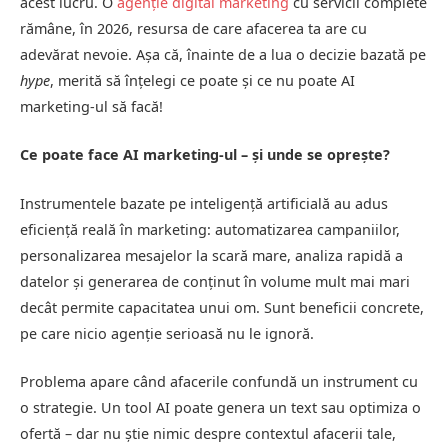
acest lucru. O
agenție digital marketing
cu servicii complete
rămâne, în 2026, resursa de care afacerea ta are cu
adevărat nevoie. Așa că, înainte de a lua o decizie bazată pe
hype
, merită să înțelegi ce poate și ce nu poate AI
marketing-ul să facă!
Ce poate face AI marketing-ul – și unde se oprește?
Instrumentele bazate pe inteligență artificială au adus
eficiență reală în marketing: automatizarea campaniilor,
personalizarea mesajelor la scară mare, analiza rapidă a
datelor și generarea de conținut în volume mult mai mari
decât permite capacitatea unui om. Sunt beneficii concrete,
pe care nicio agenție serioasă nu le ignoră.
Problema apare când afacerile confundă un instrument cu
o strategie. Un tool AI poate genera un text sau optimiza o
ofertă – dar nu știe nimic despre contextul afacerii tale,