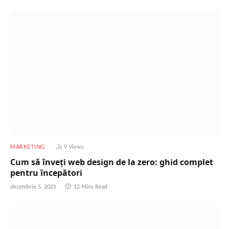
MARKETING
9
Views
Cum să înveți web design de la zero: ghid complet
pentru începători
decembrie 5, 2025
12 Mins Read