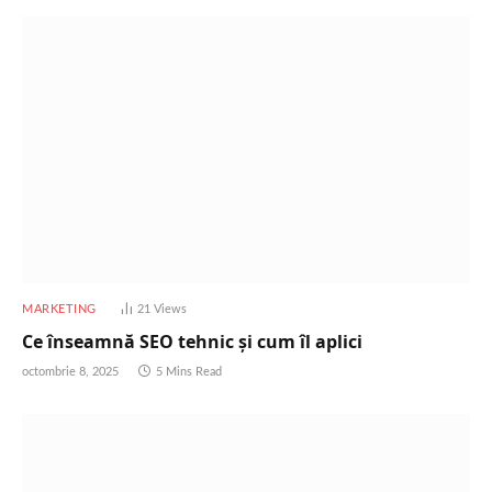
MARKETING
21
Views
Ce înseamnă SEO tehnic și cum îl aplici
octombrie 8, 2025
5 Mins Read