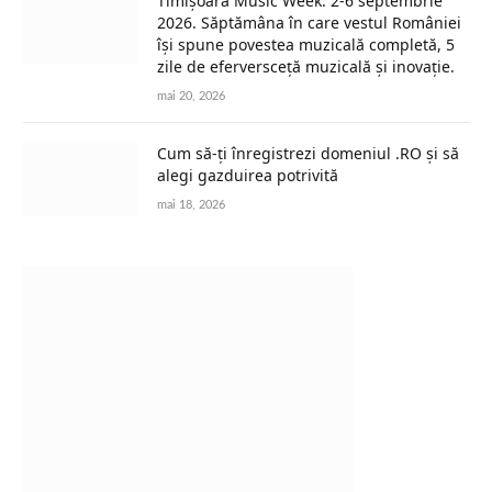
Timișoara Music Week: 2-6 septembrie
2026. Săptămâna în care vestul României
își spune povestea muzicală completă, 5
zile de eferversceță muzicală și inovație.
mai 20, 2026
Cum să-ți înregistrezi domeniul .RO și să
alegi gazduirea potrivită
mai 18, 2026