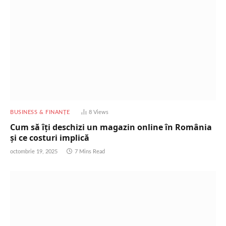
BUSINESS & FINANȚE
8
Views
Cum să îți deschizi un magazin online în România
și ce costuri implică
octombrie 19, 2025
7 Mins Read